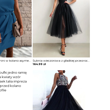
Sukienka krótka mini w kolano asymetryczny nieduży dekolt V na grubych ramiączkach marszczona ściągana w talii bez rękawów na jedno ramię Diamantoula
Suknia wieczorowa z gładkiej przezroczystej siateczki na ramiączkach spaghetti sukienka Isedore
164.99
zł