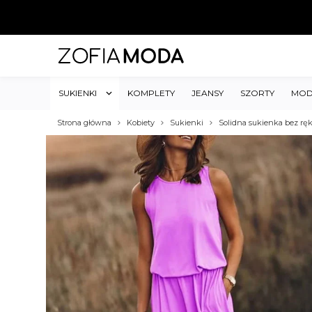
SUKIENKI
KOMPLETY
JEANSY
SZORTY
MOD
Strona główna
Kobiety
Sukienki
Solidna sukienka bez rę