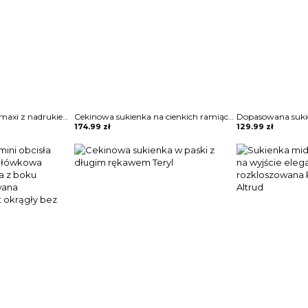
Marszczona sukienka maxi z nadrukiem kwiatowym i pół rękawa Terrell
Cekinowa sukienka na cienkich ramiączkach Ozell
174.99
zł
129.99
zł