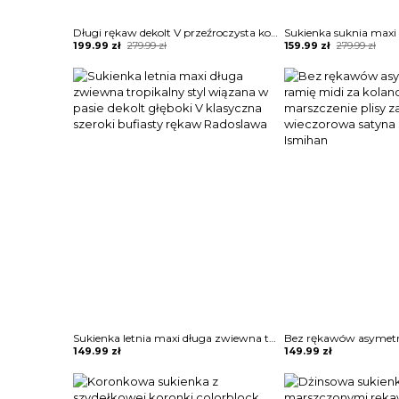
Długi rękaw dekolt V przeźroczysta koronka jednolita długa maxi do ziemi ślubna impreza suknia sukienka Twana
Original
Current
Original
Current
199.99
zł
279.99
zł
159.99
zł
279.99
zł
price
price
price
price
was:
is:
was:
is:
279.99 zł.
199.99 zł.
279.99 zł.
159.99 zł.
Sukienka letnia maxi długa zwiewna tropikalny styl wiązana w pasie dekolt głęboki V klasyczna szeroki bufiasty rękaw Radoslawa
149.99
zł
149.99
zł