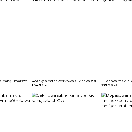
Dżinsowa sukienka z falbaną i marszczonymi rękawami Yuta
Rozcięta patchworkowa sukienka z siateczki zdobiona Dean
164.99
zł
139.99
zł