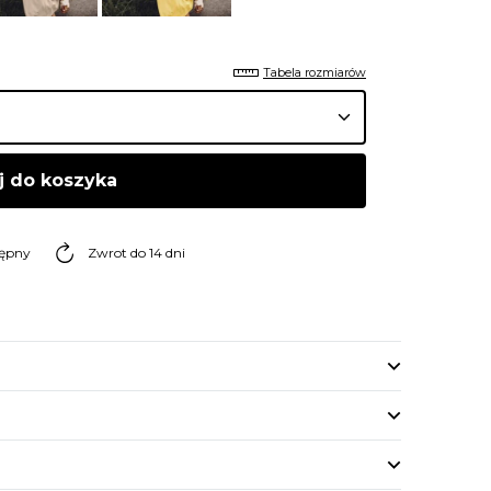
Tabela rozmiarów
j do koszyka
tępny
Zwrot do 14 dni