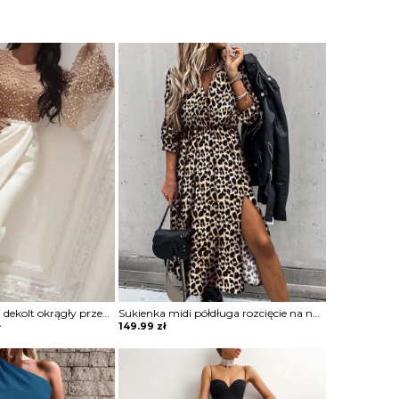
Długi rękaw bufki dekolt okrągły przeźroczysta koraliki długa maxi do ziemi wieczorowa impreza rozcięcie marszczenie suknia sukienka Glendora
Sukienka midi półdługa rozcięcie na nogę marszczona w talii podkreślona talia koszulowa kołnierzyk dekolt v mankiety długi rękaw panterka cętki Lonna
ł
149.99
zł