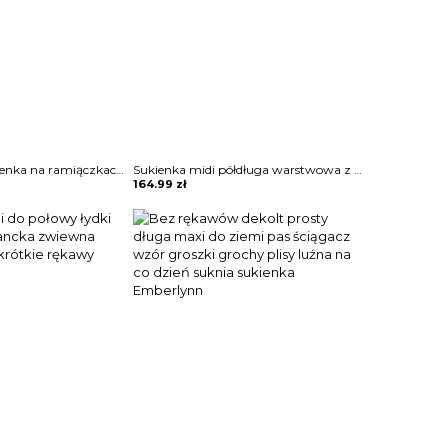
Dopasowana sukienka na ramiączkach z cienkimi ramiączkami Jennet
Sukienka midi półdługa warstwowa z halką tiulowa zabudowa ze stójką półgolf bez rękawów koronka kwiaty wzory siateczka marszczona w pasie podkreślona talia elegancka wieczorowa Amsah
164.99
zł