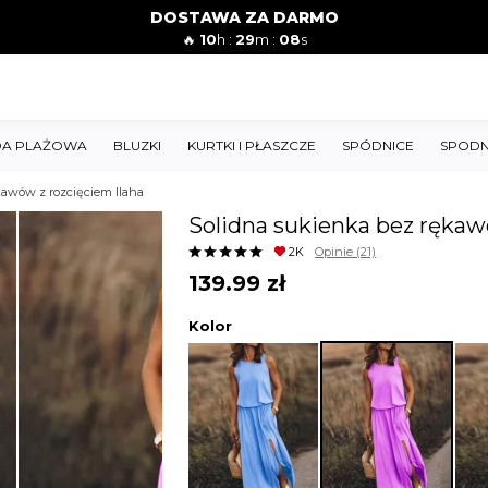
DOSTAWA ZA DARMO
🔥
10
h :
29
m :
07
s
A PLAŻOWA
BLUZKI
KURTKI I PŁASZCZE
SPÓDNICE
SPODN
kawów z rozcięciem Ilaha
Solidna sukienka bez rękaw
2K
Opinie
(21)
139.99
zł
Kolor