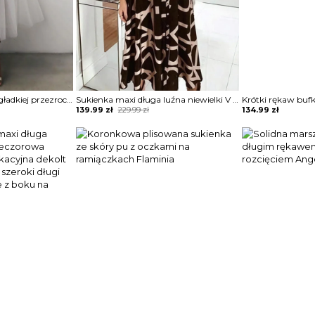
Suknia wieczorowa z gładkiej przezroczystej siateczki na ramiączkach spaghetti sukienka Isedore
Sukienka maxi długa luźna niewielki V dekolt kołnierz długi prosty rękaw dopasowana wiązana w talii Adolfa
Original
Current
139.99
zł
229.99
zł
134.99
zł
price
price
was:
is:
229.99 zł.
139.99 zł.