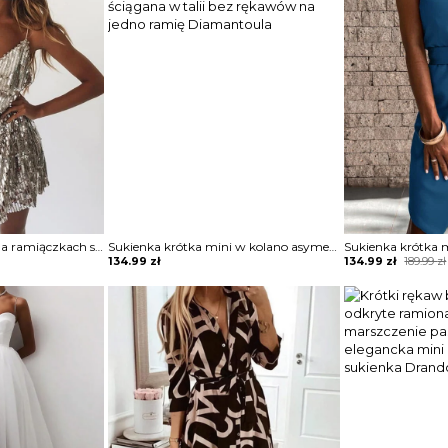
Sukienka z cekinami na ramiączkach spaghetti srebrny Nordrun
Sukienka krótka mini w kolano asymetryczny nieduży dekolt V na grubych ramiączkach marszczona ściągana w talii bez rękawów na jedno ramię Diamantoula
Original
Current
134.99
zł
134.99
zł
189.99
zł
price
price
was:
is:
189.99 zł.
134.99 zł.