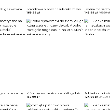
Sukienka suknia maxi długa zwiewna stylowa wieczorowa wiązana w pasie wakacyjna dekolt głęboki V klasyczna szeroki długi rękaw modna cięcie z boku na nodze 0 Larita
Koronkowa plisowana sukienka ze skóry pu z oczkami na ramiączkach Flaminia
Original
Current
169.99
zł
149.99
zł
199.99
zł
price
price
was:
is:
199.99 zł.
149.99 zł.
Bez rękawów asymetryczna na ramię midi za kolano rozcięcie marszczenie plisy zakładki wieczorowa satyna suknia sukienka Ismihan
Krótki rękaw maxi do ziemi długa luźna wzór etniczny dekolt V boho rozcięcie noga casual na lato suknia sukienka Matty
Original
Current
139.99
zł
124.99
zł
249.99
z
price
price
was:
is:
249.99 zł.
124.99 zł.