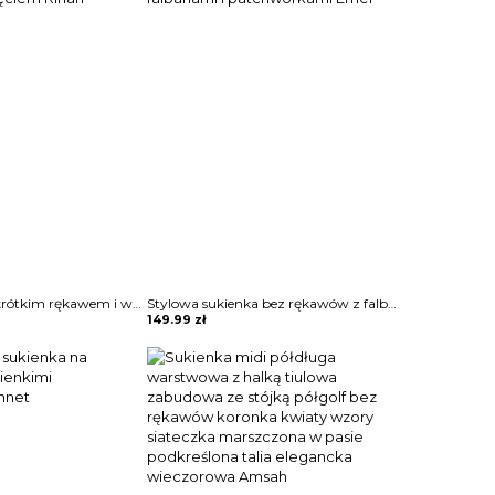
Sukienka maxi z krótkim rękawem i wycięciem Rihan
Stylowa sukienka bez rękawów z falbanami i patchworkami Emer
149.99
zł