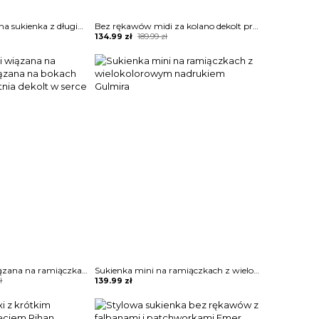
Solidna marszczona sukienka z długim rękawem i wysokim rozcięciem Angelyn
Bez rękawów midi za kolano dekolt prosty geometryczny wzór obcisła do pracy na wieczór elegancka sukienka Cerine
Original
Current
134.99
zł
189.99
zł
price
price
was:
is:
189.99 zł.
134.99 zł.
Sukienka mini wiązana na ramiączkach wiązana na bokach lekko obcisła letnia dekolt w serce Borka
Sukienka mini na ramiączkach z wielokolorowym nadrukiem Gulmira
ł
139.99
zł