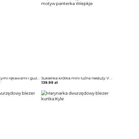
Sukienka z bufiastymi rękawami i guzikami przodu Terttu
Sukienka krótka mini luźna nieduży V dekolt kołnierz 3 4 rękaw dopasowana ściągana w talii motyw panterka Wiepkje
ł
139.99
zł