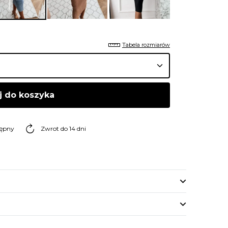
Tabela rozmiarów
j do koszyka
tępny
Zwrot do 14 dni