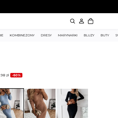
IE
KOMBINEZONY
DRESY
MARYNARKI
BLUZY
BUTY
S
.98
zł
-60%