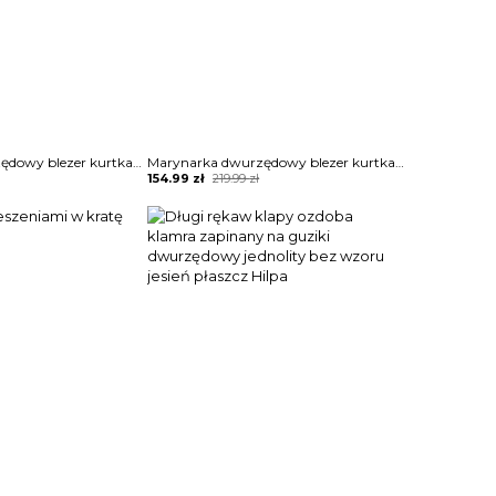
Marynarka dwurzędowy blezer kurtka Kyle
Marynarka dwurzędowy blezer kurtka Kyle
Original
Current
154.99
zł
219.99
zł
price
price
was:
is:
219.99 zł.
154.99 zł.