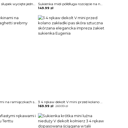
Niski obcas zamsz słupek wycięte jednolite zamek na co dzień casual botki damskie buty Benfje
Sukienka midi półdługa rozcięcie na nogę marszczona w talii podkreślona talia koszulowa kołnierzyk dekolt v mankiety długi rękaw panterka cętki Lonna
ł
149.99
zł
Sukienka z cekinami na ramiączkach spaghetti srebrny Nordrun
3 4 rękaw dekolt V mini przed kolano zakładki pas skóra sztuczna skórzana elegancka impreza żakiet sukienka Eugenia
Original
Current
169.99
zł
269.99
zł
price
price
was:
is:
269.99 zł.
169.99 zł.