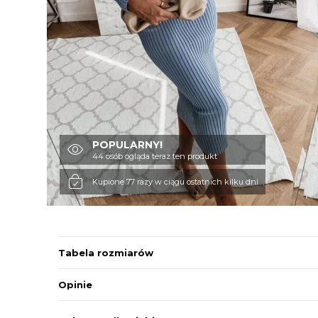
POPULARNY!
44 osób ogląda teraz ten produkt
Kupione 77 razy w ciągu ostatnich kilku dni
Tabela rozmiarów
Opinie