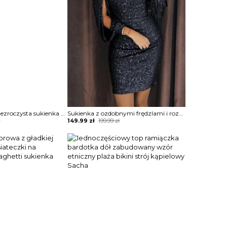
Błyszcząca półprzezroczysta sukienka z siateczki Estefania
Sukienka z ozdobnymi frędzlami i rozcięciem na rękawach Tavia
Original
Current
ł
149.99
zł
199.99
zł
price
price
was:
is:
199.99 zł.
149.99 zł.