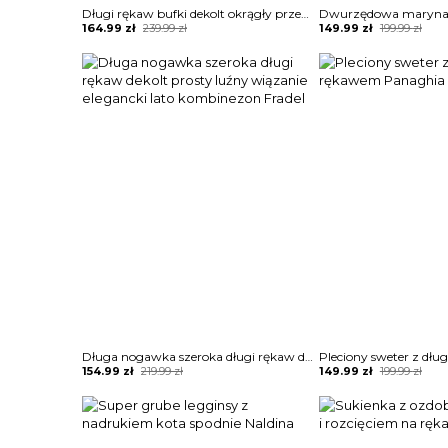
Długi rękaw bufki dekolt okrągły przeźroczysta koraliki długa maxi do ziemi wieczorowa impreza rozcięcie marszczenie suknia sukienka Glendora
Original
Current
Original
Current
164.99
zł
239.99
zł
149.99
zł
199.99
zł
price
price
price
price
was:
is:
was:
is:
239.99 zł.
164.99 zł.
199.99 zł.
149.99 zł.
Długa nogawka szeroka długi rękaw dekolt prosty luźny wiązanie elegancki lato kombinezon Fradel
Original
Current
Original
Current
154.99
zł
219.99
zł
149.99
zł
199.99
zł
price
price
price
price
was:
is:
was:
is:
219.99 zł.
154.99 zł.
199.99 zł.
149.99 zł.