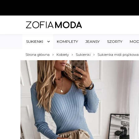
SUKIENKI
KOMPLETY
JEANSY
SZORTY
MOD
Strona główna
Kobiety
Sukienki
Sukienka midi prążkow