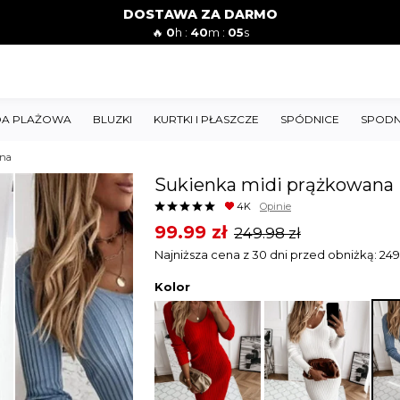
DOSTAWA ZA DARMO
🔥
0
h :
40
m :
04
s
A PLAŻOWA
BLUZKI
KURTKI I PŁASZCZE
SPÓDNICE
SPODN
ana
Sukienka midi prążkowana
4K
Opinie
Original
Current
99.99
zł
249.98
zł
price
price
Najniższa cena z 30 dni przed obniżką:
249
was:
is:
Kolor
249.98 zł.
99.99 zł.