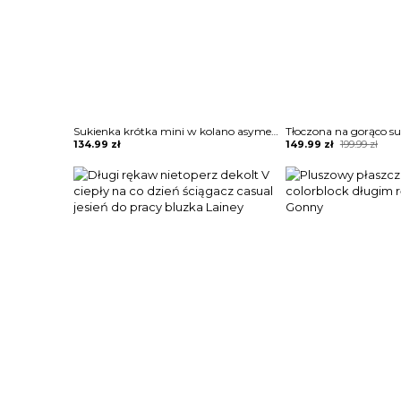
Sukienka krótka mini w kolano asymetryczny nieduży dekolt V na grubych ramiączkach marszczona ściągana w talii bez rękawów na jedno ramię Diamantoula
Original
Current
134.99
zł
149.99
zł
199.99
zł
price
price
was:
is:
199.99 zł.
149.99 zł.