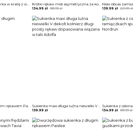
Dwurzędowa marynarka w kratę z wyciętym dekoltem kurtka Jayna
Krótki rękaw midi asymetryczna za kolano elegancka do pracy sylwester wesele sukienka Ligiana
Original
Current
Original
Current
134.99
zł
189.99
zł
139.99
zł
229.99
z
price
price
price
price
was:
is:
was:
is:
189.99 zł.
134.99 zł.
229.99 zł.
139.99 zł.
Pleciony sweter z długim rękawem Panaghia
Sukienka maxi długa luźna niewielki V dekolt kołnierz długi prosty rękaw dopasowana wiązana w talii Adolfa
Original
Current
139.99
zł
134.99
zł
189.99
zł
price
price
was:
is:
189.99 zł.
134.99 zł.