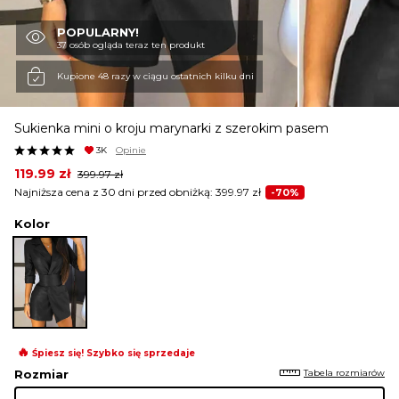
POPULARNY!
KURTKI I PŁASZCZE
37 osób ogląda teraz ten produkt
Kupione 48 razy w ciągu ostatnich kilku dni
SPÓDNICE
Sukienka mini o kroju marynarki z szerokim pasem
3K
Opinie
SPODNIE
Original
Current
119.99
zł
399.97
zł
price
price
Najniższa cena z 30 dni przed obniżką:
399.97
zł
-70%
was:
is:
399.97 zł.
119.99 zł.
Kolor
KOMBINEZONY
DRESY
MARYNARKI
🔥
Śpiesz się! Szybko się sprzedaje
Tabela rozmiarów
Rozmiar