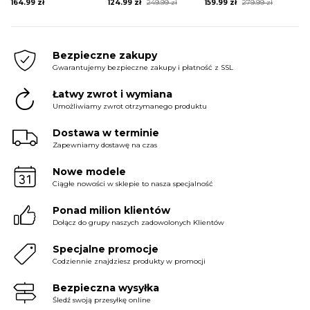
Original
Current
Original
Current
164.99
zł
124.99
zł
249.99
zł
159.99
zł
279.99
zł
price
price
price
price
was:
is:
was:
is:
249.99 zł.
124.99 zł.
279.99 zł.
159.99 zł.
Bezpieczne zakupy
Gwarantujemy bezpieczne zakupy i płatność z SSL
Łatwy zwrot i wymiana
Umożliwiamy zwrot otrzymanego produktu
Dostawa w terminie
Zapewniamy dostawę na czas
Nowe modele
Ciągłe nowości w sklepie to nasza specjalność
Ponad milion klientów
Dołącz do grupy naszych zadowolonych Klientów
Specjalne promocje
Codziennie znajdziesz produkty w promocji
Bezpieczna wysyłka
Śledź swoją przesyłkę online