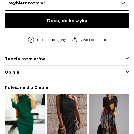
BLUZY
Dodaj do koszyka
BUTY
Produkt dostępny
Zwrot do 14 dni
SWETRY
Tabela rozmiarów
BIELIZNA
Opinie
Polecane dla Ciebie