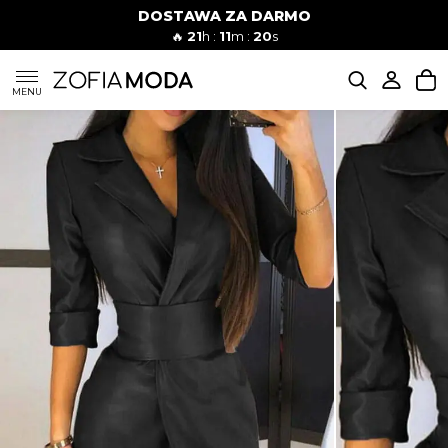
DOSTAWA ZA DARMO
🔥
21
h :
11
m :
19
s
SUKIENKI
MENU
KOMPLETY
JEANSY
SZORTY
MODA PLAŻOWA
BLUZKI