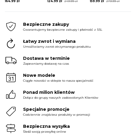
Original
Current
Original
Current
164.99
zł
124.99
zł
249.99
zł
159.99
zł
279.99
zł
price
price
price
price
was:
is:
was:
is:
249.99 zł.
124.99 zł.
279.99 zł.
159.99 zł.
Bezpieczne zakupy
Gwarantujemy bezpieczne zakupy i płatność z SSL
Łatwy zwrot i wymiana
Umożliwiamy zwrot otrzymanego produktu
Dostawa w terminie
Zapewniamy dostawę na czas
Nowe modele
Ciągłe nowości w sklepie to nasza specjalność
Ponad milion klientów
Dołącz do grupy naszych zadowolonych Klientów
Specjalne promocje
Codziennie znajdziesz produkty w promocji
Bezpieczna wysyłka
Śledź swoją przesyłkę online