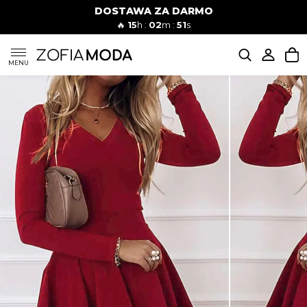
DOSTAWA ZA DARMO
🔥
15
h :
02
m :
50
s
SUKIENKI
MENU
KOMPLETY
JEANSY
SZORTY
MODA PLAŻOWA
BLUZKI