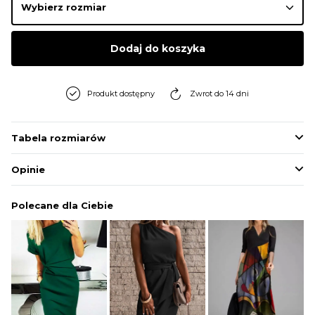
BLUZY
Dodaj do koszyka
BUTY
Produkt dostępny
Zwrot do 14 dni
SWETRY
Tabela rozmiarów
BIELIZNA
Opinie
Polecane dla Ciebie