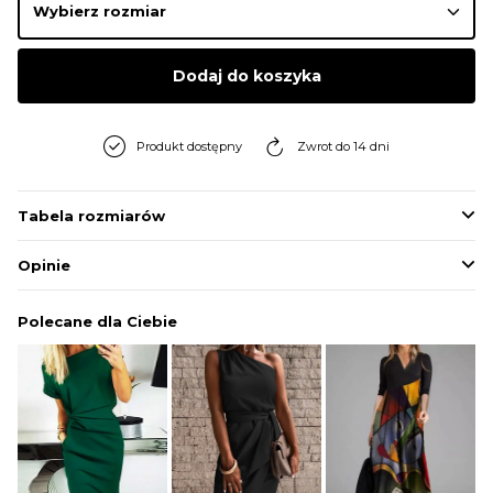
BLUZY
Dodaj do koszyka
BUTY
Produkt dostępny
Zwrot do 14 dni
SWETRY
Tabela rozmiarów
BIELIZNA
Opinie
Polecane dla Ciebie