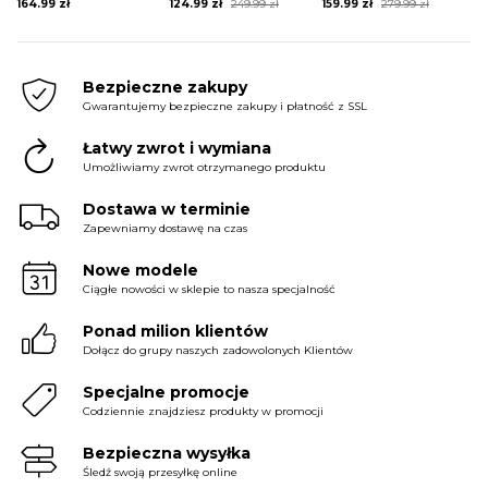
Original
Current
Original
Current
164.99
zł
124.99
zł
249.99
zł
159.99
zł
279.99
zł
price
price
price
price
was:
is:
was:
is:
249.99 zł.
124.99 zł.
279.99 zł.
159.99 zł.
Bezpieczne zakupy
Gwarantujemy bezpieczne zakupy i płatność z SSL
Łatwy zwrot i wymiana
Umożliwiamy zwrot otrzymanego produktu
Dostawa w terminie
Zapewniamy dostawę na czas
Nowe modele
Ciągłe nowości w sklepie to nasza specjalność
Ponad milion klientów
Dołącz do grupy naszych zadowolonych Klientów
Specjalne promocje
Codziennie znajdziesz produkty w promocji
Bezpieczna wysyłka
Śledź swoją przesyłkę online