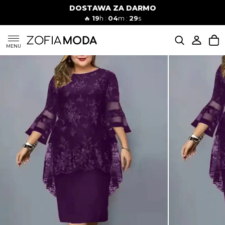
DOSTAWA ZA DARMO
🔥
19
h :
04
m :
28
s
SUKIENKI
MENU
KOMPLETY
JEANSY
SZORTY
MODA PLAŻOWA
BLUZKI