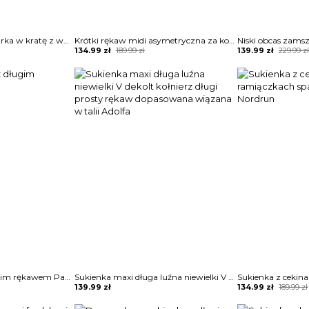
Dwurzędowa marynarka w kratę z wyciętym dekoltem kurtka Jayna
Krótki rękaw midi asymetryczna za kolano elegancka do pracy sylwester wesele sukienka Ligiana
Original
Current
Original
Current
134.99
zł
189.99
zł
139.99
zł
229.99
z
price
price
price
price
was:
is:
was:
is:
189.99 zł.
134.99 zł.
229.99 zł.
139.99 zł.
Pleciony sweter z długim rękawem Panaghia
Sukienka maxi długa luźna niewielki V dekolt kołnierz długi prosty rękaw dopasowana wiązana w talii Adolfa
Original
Current
139.99
zł
134.99
zł
189.99
zł
price
price
was:
is: