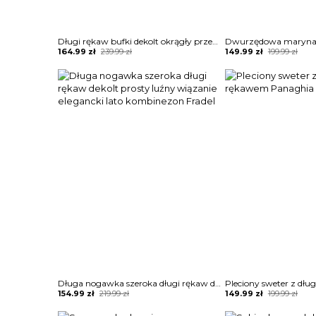
Długi rękaw bufki dekolt okrągły przeźroczysta koraliki długa maxi do ziemi wieczorowa impreza rozcięcie marszczenie suknia sukienka Glendora
Original
Current
Original
Current
164.99
zł
239.99
zł
149.99
zł
199.99
zł
price
price
price
price
was:
is:
was:
is:
239.99 zł.
164.99 zł.
199.99 zł.
149.99 zł.
Długa nogawka szeroka długi rękaw dekolt prosty luźny wiązanie elegancki lato kombinezon Fradel
Original
Current
Original
Current
154.99
zł
219.99
zł
149.99
zł
199.99
zł
price
price
price
price
was:
is:
was:
is: