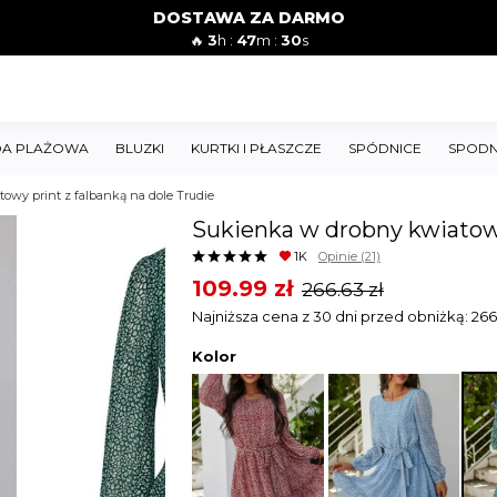
DOSTAWA ZA DARMO
🔥
3
h :
47
m :
29
s
A PLAŻOWA
BLUZKI
KURTKI I PŁASZCZE
SPÓDNICE
SPODN
owy print z falbanką na dole Trudie
Sukienka w drobny kwiatowy
1K
Opinie
(21)
Original
Current
109.99
zł
266.63
zł
price
price
Najniższa cena z 30 dni przed obniżką:
266
was:
is:
Kolor
266.63 zł.
109.99 zł.