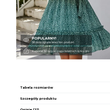
POPULARNY!
58 osób ogląda teraz ten produkt
Kupione 50 razy w ciągu ostatnich kilku dni
Tabela rozmiarów
Szczegóły produktu
Opinie
(21)