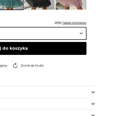
Tabela rozmiarów
j do koszyka
tępny
Zwrot do 14 dni