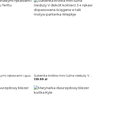
269.99 zł.
169.99 zł.
Sukienka z bufiastymi rękawami i guzikami przodu Terttu
Sukienka krótka mini luźna nieduży V dekolt kołnierz 3 4 rękaw dopasowana ściągana w talii motyw panterka Wiepkje
ł
139.99
zł