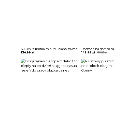
Sukienka krótka mini w kolano asymetryczny nieduży dekolt V na grubych ramiączkach marszczona ściągana w talii bez rękawów na jedno ramię Diamantoula
Original
Current
134.99
zł
149.99
zł
199.99
zł
price
price
was:
is:
199.99 zł.
149.99 zł.