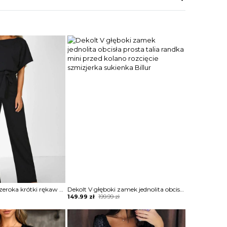
Długa nogawka szeroka krótki rękaw dekolt prosty wiązanie luźny elegancki kombinezon Maddy
Dekolt V głęboki zamek jednolita obcisła prosta talia randka mini przed kolano rozcięcie szmizjerka sukienka Billur
Original
Current
149.99
zł
199.99
zł
price
price
was:
is:
199.99 zł.
149.99 zł.