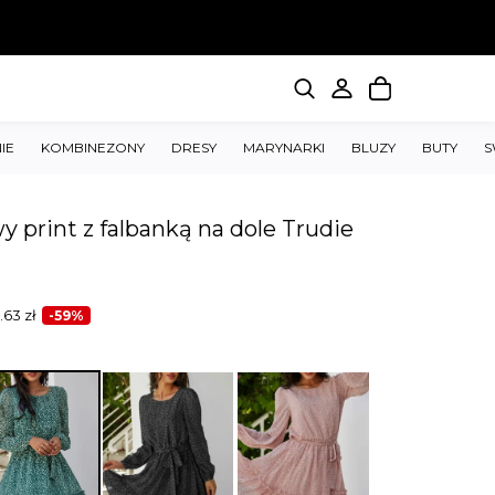
IE
KOMBINEZONY
DRESY
MARYNARKI
BLUZY
BUTY
S
 print z falbanką na dole Trudie
.63
zł
-59%