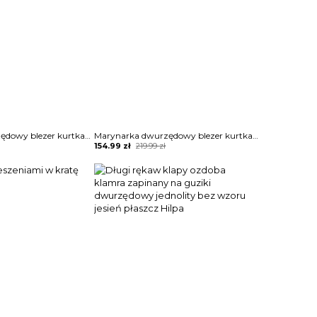
Marynarka dwurzędowy blezer kurtka Kyle
Marynarka dwurzędowy blezer kurtka Kyle
Original
Current
154.99
zł
219.99
zł
price
price
was:
is:
219.99 zł.
154.99 zł.