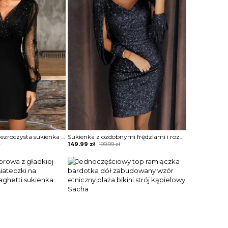
Błyszcząca półprzezroczysta sukienka z siateczki Estefania
Sukienka z ozdobnymi frędzlami i rozcięciem na rękawach Tavia
Original
Current
ł
149.99
zł
199.99
zł
price
price
was:
is:
199.99 zł.
149.99 zł.