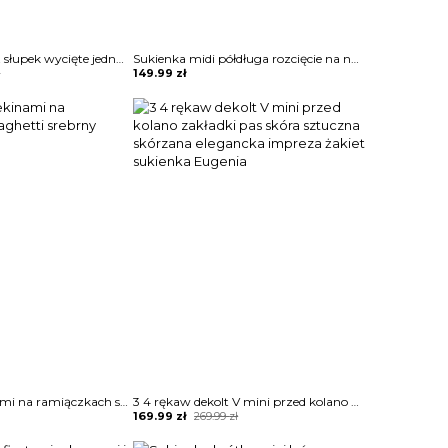
Niski obcas zamsz słupek wycięte jednolite zamek na co dzień casual botki damskie buty Benfje
Sukienka midi półdługa rozcięcie na nogę marszczona w talii podkreślona talia koszulowa kołnierzyk dekolt v mankiety długi rękaw panterka cętki Lonna
ł
149.99
zł
Sukienka z cekinami na ramiączkach spaghetti srebrny Nordrun
3 4 rękaw dekolt V mini przed kolano zakładki pas skóra sztuczna skórzana elegancka impreza żakiet sukienka Eugenia
Original
Current
169.99
zł
269.99
zł
price
price
was:
is: