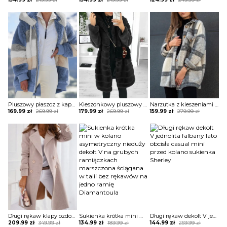
price
price
price
price
price
price
was:
is:
was:
is:
was:
is:
219.99 zł.
154.99 zł.
219.99 zł.
154.99 zł.
249.99 zł.
124.99 zł.
Pluszowy płaszcz z kapturem colorblock długim rękawem kurtka Gonny
Kieszonkowy pluszowy płaszcz z długim rękawem i kapturem kurtka Minjung
Narzutka z kieszeniami w kratę kurtka France
Original
Current
Original
Current
Original
Current
169.99
zł
269.99
zł
179.99
zł
269.99
zł
159.99
zł
279.99
zł
price
price
price
price
price
price
was:
is:
was:
is:
was:
is:
269.99 zł.
169.99 zł.
269.99 zł.
179.99 zł.
279.99 zł.
159.99 zł.
Długi rękaw klapy ozdoba klamra zapinany na guziki dwurzędowy jednolity bez wzoru jesień płaszcz Hilpa
Sukienka krótka mini w kolano asymetryczny nieduży dekolt V na grubych ramiączkach marszczona ściągana w talii bez rękawów na jedno ramię Diamantoula
Długi rękaw dekolt V jednolita falbany lato obcisła casual mini przed kolano sukienka Sherley
Original
Current
Original
Current
Original
Current
209.99
zł
349.99
zł
134.99
zł
189.99
zł
144.99
zł
259.99
zł