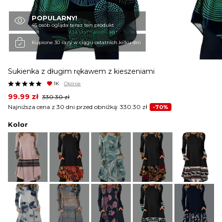
POPULARNY!
KURTKI I PŁASZCZE
45 osób ogląda teraz ten produkt
Kupione 30 razy w ciągu ostatnich kilku dni
SPÓDNICE
Sukienka z długim rękawem z kieszeniami
1K
Opinie
SPODNIE
Original
Current
99.99
zł
330.30
zł
price
price
Najniższa cena z 30 dni przed obniżką:
330.30
zł
-70%
was:
is:
330.30 zł.
99.99 zł.
Kolor
KOMBINEZONY
DRESY
MARYNARKI