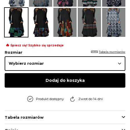
BLUZY
BUTY
SWETRY
🔥
Śpiesz się! Szybko się sprzedaje
Tabela rozmiarów
Rozmiar
BIELIZNA
Dodaj do koszyka
Produkt dostępny
Zwrot do 14 dni
Tabela rozmiarów