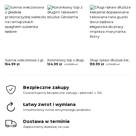
price
price
price
price
price
price
was:
is:
was:
is:
was:
is:
349.99 zł.
209.99 zł.
189.99 zł.
134.99 zł.
259.99 zł.
144.99 zł.
Suknia wieczorowa z gładkiej przezroczystej siateczki na ramiączkach spaghetti sukienka Isedore
Koronkowy top z długim rękawem bluzka Gerolama
Długi rękaw dłuższa kieszenie dopasowana taliowana talia guziki dwurzędowa elegancka do pracy impreza marynarka Korry
Original
Current
Original
Current
164.99
zł
124.99
zł
249.99
zł
159.99
zł
279.99
zł
price
price
price
price
was:
is:
was:
is:
249.99 zł.
124.99 zł.
279.99 zł.
159.99 zł.
Bezpieczne zakupy
Gwarantujemy bezpieczne zakupy i płatność z SSL
Łatwy zwrot i wymiana
Umożliwiamy zwrot otrzymanego produktu
Dostawa w terminie
Zapewniamy dostawę na czas