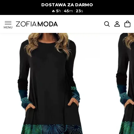
DOSTAWA ZA DARMO
🔥
5
h :
45
m :
22
s
SUKIENKI
MENU
KOMPLETY
JEANSY
SZORTY
MODA PLAŻOWA
BLUZKI