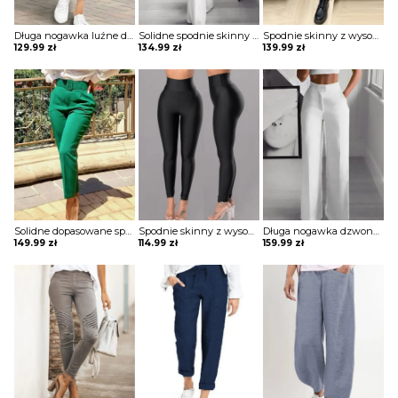
Długa nogawka luźne dresowe wiązane jednolite wygodne ściągacz casual spodnie Darcie
Solidne spodnie skinny z wysokim stanem szorty Katha
Spodnie skinny z wysokim stanem i zamkiem błyskawicznym ze skóry pu Aubry
129.99
zł
134.99
zł
139.99
zł
Solidne dopasowane spodnie z kieszeniami Thordis
Spodnie skinny z wysokim stanem Meltem
Długa nogawka dzwony szerokie luźne jednolite wysoki stan bez wzoru pas eleganckie casual spodnie Golda
149.99
zł
114.99
zł
159.99
zł