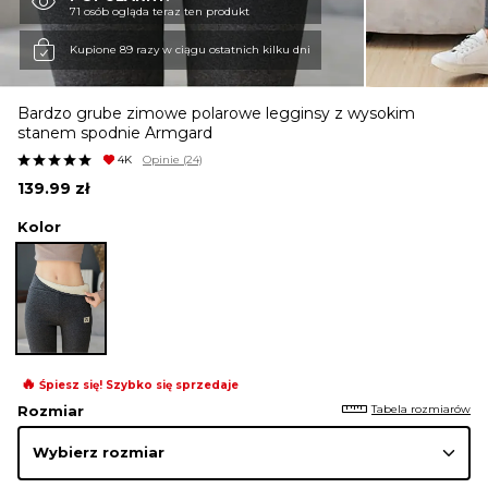
71 osób ogląda teraz ten produkt
KURTKI I PŁASZCZE
Kupione 89 razy w ciągu ostatnich kilku dni
Bardzo grube zimowe polarowe legginsy z wysokim
SPÓDNICE
stanem spodnie Armgard
4K
Opinie
(24)
139.99
zł
SPODNIE
Kolor
KOMBINEZONY
DRESY
🔥
Śpiesz się! Szybko się sprzedaje
Tabela rozmiarów
Rozmiar
MARYNARKI