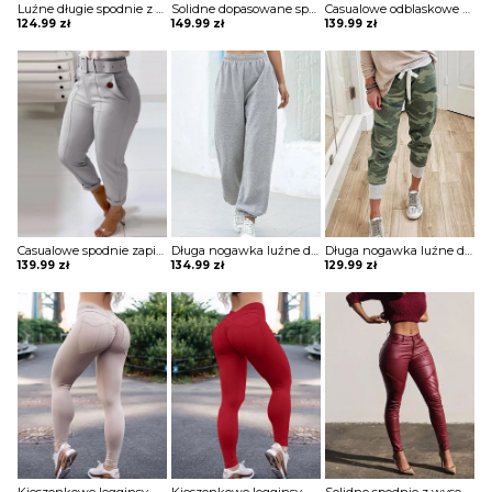
Luźne długie spodnie z solidną kieszenią szorty Dotty
Solidne dopasowane spodnie z kieszeniami Thordis
Casualowe odblaskowe spodnie dresowe colorblock szorty Deonna
124.99
zł
149.99
zł
139.99
zł
Casualowe spodnie zapinane na guziki Hiroko
Długa nogawka luźne dresowe jednolite bez wzoru ściągacz wiązane kieszenie casual spodnie Iyana
Długa nogawka luźne dresowe moro wiązane ściągacz eleganckie casual spodnie Ragnhild
139.99
zł
134.99
zł
129.99
zł