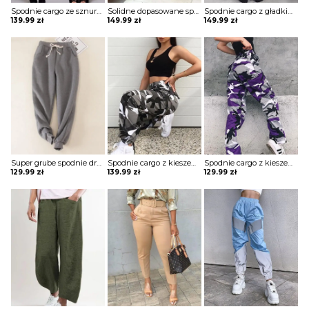
Spodnie cargo ze sznurkiem w kamuflażu szorty Bastienne
Solidne dopasowane spodnie z kieszeniami Thordis
Spodnie cargo z gładkimi kieszeniami Sooja
139.99
zł
149.99
zł
149.99
zł
Super grube spodnie dresowe z gładkim sznurkiem w talii szorty Willamina
Spodnie cargo z kieszeniami w kamuflażu Tinisha
Spodnie cargo z kieszeniami w kamuflażu Annegien
129.99
zł
139.99
zł
129.99
zł