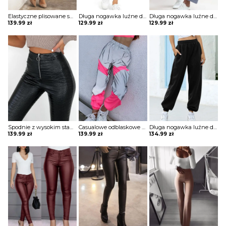
Elastyczne plisowane spodnie zapinane na suwak szorty Belicia
Długa nogawka luźne dresowe wiązane jednolite wygodne ściągacz casual spodnie Darcie
Długa nogawka luźne dresowe szerokie jednolite bez wzoru ściągacz wiązane kieszenie casual spodnie Klaarke
139.99
zł
129.99
zł
129.99
zł
Spodnie z wysokim stanem ze sztucznej skóry Melantha
Casualowe odblaskowe spodnie dresowe colorblock szorty Deonna
Długa nogawka luźne dresowe jednolite bez wzoru ściągacz wiązane kieszenie casual spodnie Iyana
139.99
zł
139.99
zł
134.99
zł