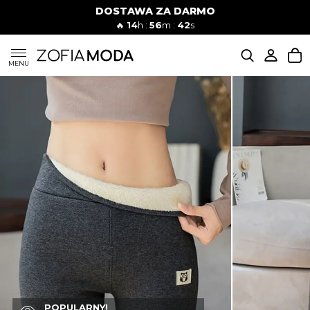
DOSTAWA ZA DARMO
🔥
14
h :
56
m :
41
s
SUKIENKI
MENU
KOMPLETY
JEANSY
SZORTY
MODA PLAŻOWA
BLUZKI
POPULARNY!