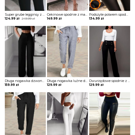
Super grube legginsy z nadrukiem kota spodnie Naldina
Cekinowe spodnie z mankietami i cekinami szorty Emmelie
Podszyte polarem spodnie ze skóry pu z guzikami Aja
Original
Current
124.99
zł
249.99
zł
149.99
zł
134.99
zł
price
price
was:
is:
249.99 zł.
124.99 zł.
Długa nogawka dzwony szerokie luźne jednolite wysoki stan bez wzoru pas eleganckie casual spodnie Golda
Długa nogawka luźne dresowe wiązane jednolite wygodne ściągacz casual spodnie Darcie
Dwurzędowe spodnie z wysokim stanem i szerokimi nogawkami szorty Csenge
159.99
zł
129.99
zł
129.99
zł