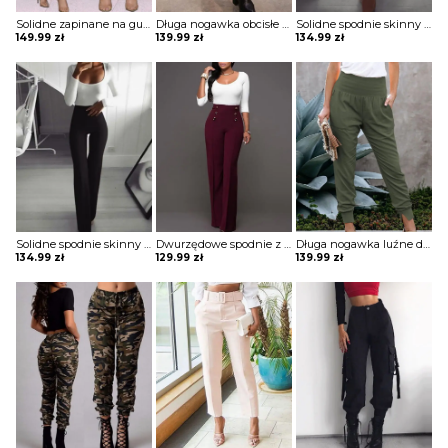
Solidne zapinane na guziki codzienne powlekane spodnie z pu Maranda
Długa nogawka obcisłe jednolite bez wzoru ściągacz eleganckie skórzane skóra ekologiczna casual spodnie Lue
Solidne spodnie skinny z wysokim stanem szorty Katha
149.99
zł
139.99
zł
134.99
zł
Solidne spodnie skinny z wysokim stanem szorty Katha
Dwurzędowe spodnie z wysokim stanem i szerokimi nogawkami szorty Thurayya
Długa nogawka luźne dresowe jednolite bez wzoru ściągacz marszczenie kieszenie casual spodnie Beezie
134.99
zł
129.99
zł
139.99
zł