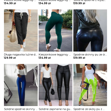
Kieszonkowe legginsy do jogi z wysokim stanem spodnie Vijaya
Kieszonkowe legginsy do jogi z wysokim stanem spodnie Vijaya
Solidne spodnie z wysokim stanem marszczeniami Andolina
134.99
zł
134.99
zł
139.99
zł
Długa nogawka luźne dresowe jednolite bez wzoru wygodne ściągacz sportowe dresy casual spodnie Fortuna
Kieszonkowe legginsy do jogi z wysokim stanem spodnie Vijaya
Spodnie skinny pu ze średnim stanem z guzikami Jeanette
129.99
zł
134.99
zł
139.99
zł
Solidne spodnie skinny z wysokim stanem szorty Katha
Solidne zapinane na guziki codzienne powlekane spodnie z pu Maranda
Spodnie ze skóry pu z wysokim stanem i rozcięciem szorty Debbra