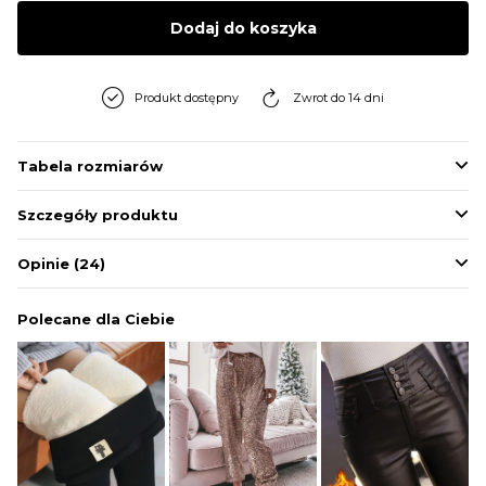
BLUZY
Dodaj do koszyka
BUTY
Produkt dostępny
Zwrot do 14 dni
SWETRY
Tabela rozmiarów
Szczegóły produktu
BIELIZNA
Opinie
(24)
Polecane dla Ciebie