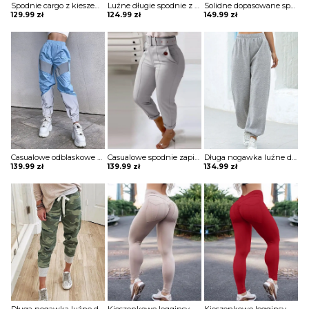
Spodnie cargo z kieszeniami w kamuflażu Annegien
Luźne długie spodnie z solidną kieszenią szorty Dotty
Solidne dopasowane spodnie z kieszeniami Thordis
129.99
zł
124.99
zł
149.99
zł
Casualowe odblaskowe spodnie dresowe colorblock szorty Deonna
Casualowe spodnie zapinane na guziki Hiroko
Długa nogawka luźne dresowe jednolite bez wzoru ściągacz wiązane kieszenie casual spodnie Iyana
139.99
zł
139.99
zł
134.99
zł