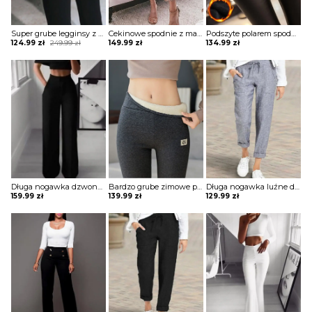
Super grube legginsy z nadrukiem kota spodnie Naldina
Cekinowe spodnie z mankietami i cekinami szorty Emmelie
Podszyte polarem spodnie ze skóry pu z guzikami Aja
Original
Current
124.99
zł
249.99
zł
149.99
zł
134.99
zł
price
price
was:
is:
249.99 zł.
124.99 zł.
Długa nogawka dzwony szerokie luźne jednolite wysoki stan bez wzoru pas eleganckie casual spodnie Golda
Bardzo grube zimowe polarowe legginsy z wysokim stanem spodnie Armgard
Długa nogawka luźne dresowe wiązane jednolite wygodne ściągacz casual spodnie Darcie
159.99
zł
139.99
zł
129.99
zł