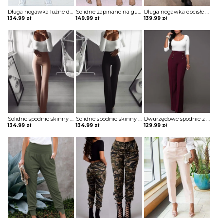
Długa nogawka luźne dresowe jednolite bez wzoru ściągacz wiązane kieszenie casual spodnie Iyana
Solidne zapinane na guziki codzienne powlekane spodnie z pu Maranda
Długa nogawka obcisłe jednolite bez wzoru ściągacz eleganckie skórzane skóra ekologiczna casual spodnie Lue
134.99
zł
149.99
zł
139.99
zł
Solidne spodnie skinny z wysokim stanem szorty Katha
Solidne spodnie skinny z wysokim stanem szorty Katha
Dwurzędowe spodnie z wysokim stanem i szerokimi nogawkami szorty Thurayya
134.99
zł
134.99
zł
129.99
zł