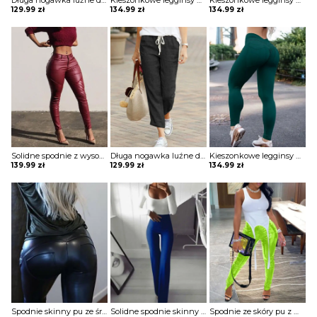
Długa nogawka luźne dresowe moro wiązane ściągacz eleganckie casual spodnie Ragnhild
Kieszonkowe legginsy do jogi z wysokim stanem spodnie Vijaya
Kieszonkowe legginsy do jogi z wysokim stanem spodnie Vijaya
129.99
zł
134.99
zł
134.99
zł
Solidne spodnie z wysokim stanem marszczeniami Andolina
Długa nogawka luźne dresowe jednolite bez wzoru wygodne ściągacz sportowe dresy casual spodnie Fortuna
Kieszonkowe legginsy do jogi z wysokim stanem spodnie Vijaya
139.99
zł
129.99
zł
134.99
zł
Spodnie skinny pu ze średnim stanem z guzikami Jeanette
Solidne spodnie skinny z wysokim stanem szorty Katha
Spodnie ze skóry pu z wysokim stanem i rozcięciem szorty Debbra