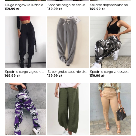
Długa nogawka luźne dresowe jednolite bez wzoru ściągacz marszczenie kieszenie casual spodnie Beezie
Spodnie cargo ze sznurkiem w kamuflażu szorty Bastienne
Solidne dopasowane spodnie z kieszeniami Thordis
139.99
zł
139.99
zł
149.99
zł
Spodnie cargo z gładkimi kieszeniami Sooja
Super grube spodnie dresowe z gładkim sznurkiem w talii szorty Willamina
Spodnie cargo z kieszeniami w kamuflażu Tinisha
149.99
zł
129.99
zł
139.99
zł