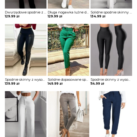
Dwurzędowe spodnie z wysokim stanem i szerokimi nogawkami szorty Csenge
Długa nogawka luźne dresowe wiązane jednolite wygodne ściągacz casual spodnie Darcie
Solidne spodnie skinny z wysokim stanem szorty Katha
129.99
zł
129.99
zł
134.99
zł
Spodnie skinny z wysokim stanem i zamkiem błyskawicznym ze skóry pu Aubry
Solidne dopasowane spodnie z kieszeniami Thordis
Spodnie skinny z wysokim stanem Meltem
139.99
zł
149.99
zł
114.99
zł