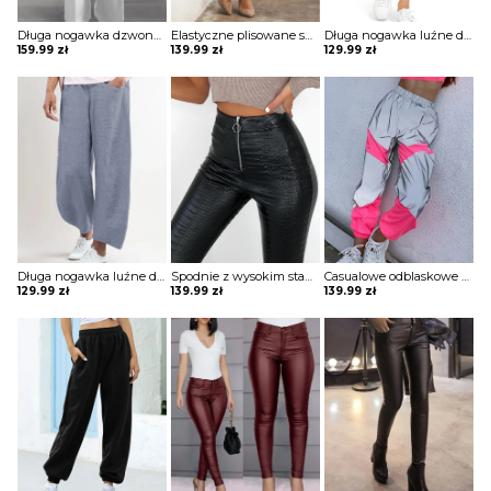
Długa nogawka dzwony szerokie luźne jednolite wysoki stan bez wzoru pas eleganckie casual spodnie Golda
Elastyczne plisowane spodnie zapinane na suwak szorty Belicia
Długa nogawka luźne dresowe wiązane jednolite wygodne ściągacz casual spodnie Darcie
159.99
zł
139.99
zł
129.99
zł
Długa nogawka luźne dresowe szerokie jednolite bez wzoru ściągacz wiązane kieszenie casual spodnie Klaarke
Spodnie z wysokim stanem ze sztucznej skóry Melantha
Casualowe odblaskowe spodnie dresowe colorblock szorty Deonna
129.99
zł
139.99
zł
139.99
zł