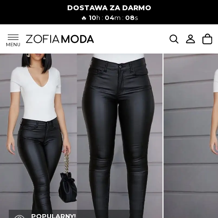
DOSTAWA ZA DARMO
🔥
10
h :
04
m :
07
s
SUKIENKI
MENU
KOMPLETY
JEANSY
SZORTY
MODA PLAŻOWA
BLUZKI
POPULARNY!