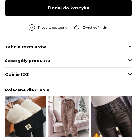
BLUZY
Dodaj do koszyka
BUTY
Produkt dostępny
Zwrot do 14 dni
SWETRY
Tabela rozmiarów
Szczegóły produktu
BIELIZNA
Opinie
(20)
Polecane dla Ciebie