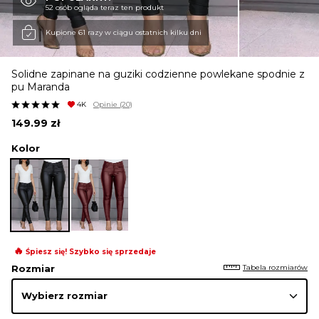
52 osób ogląda teraz ten produkt
KURTKI I PŁASZCZE
Kupione 61 razy w ciągu ostatnich kilku dni
Solidne zapinane na guziki codzienne powlekane spodnie z
SPÓDNICE
pu Maranda
4K
Opinie
(20)
149.99
zł
SPODNIE
Kolor
KOMBINEZONY
DRESY
🔥
Śpiesz się! Szybko się sprzedaje
Tabela rozmiarów
Rozmiar
MARYNARKI