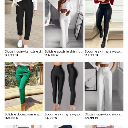
Długa nogawka luźne dresowe wiązane jednolite wygodne ściągacz casual spodnie Darcie
Solidne spodnie skinny z wysokim stanem szorty Katha
Spodnie skinny z wysokim stanem i zamkiem błyskawicznym ze skóry pu Aubry
129.99
zł
134.99
zł
139.99
zł
Solidne dopasowane spodnie z kieszeniami Thordis
Spodnie skinny z wysokim stanem Meltem
Długa nogawka dzwony szerokie luźne jednolite wysoki stan bez wzoru pas eleganckie casual spodnie Golda
149.99
zł
114.99
zł
159.99
zł