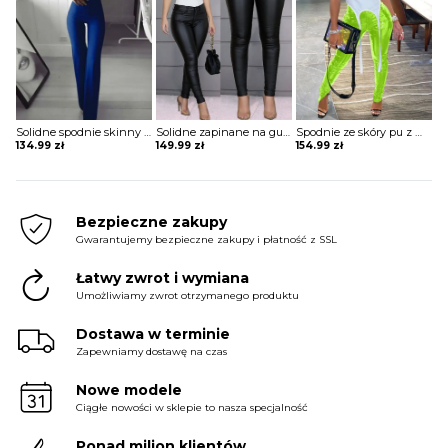
Solidne spodnie skinny z wysokim stanem szorty Katha
Solidne zapinane na guziki codzienne powlekane spodnie z pu Maranda
Spodnie ze skóry pu z wysokim stanem i rozcięciem szorty Debbra
134.99
zł
149.99
zł
154.99
zł
Bezpieczne zakupy
Gwarantujemy bezpieczne zakupy i płatność z SSL
Łatwy zwrot i wymiana
Umożliwiamy zwrot otrzymanego produktu
Dostawa w terminie
Zapewniamy dostawę na czas
Nowe modele
Ciągłe nowości w sklepie to nasza specjalność
Ponad milion klientów