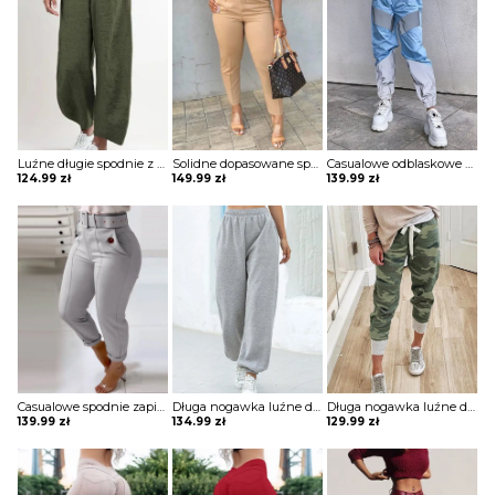
Luźne długie spodnie z solidną kieszenią szorty Dotty
Solidne dopasowane spodnie z kieszeniami Thordis
Casualowe odblaskowe spodnie dresowe colorblock szorty Deonna
124.99
zł
149.99
zł
139.99
zł
Casualowe spodnie zapinane na guziki Hiroko
Długa nogawka luźne dresowe jednolite bez wzoru ściągacz wiązane kieszenie casual spodnie Iyana
Długa nogawka luźne dresowe moro wiązane ściągacz eleganckie casual spodnie Ragnhild
139.99
zł
134.99
zł
129.99
zł