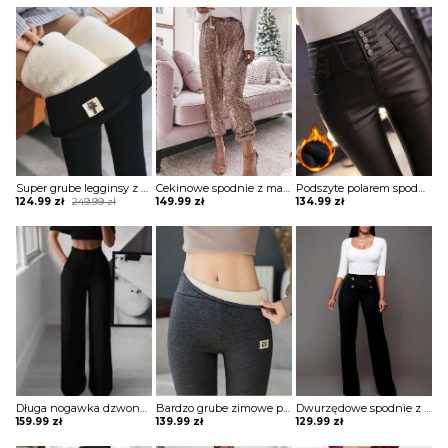
Super grube legginsy z nadrukiem kota spodnie Naldina
Cekinowe spodnie z mankietami i cekinami szorty Emmelie
Podszyte polarem spodnie ze skóry pu z guzikami Aja
Original
Current
124.99
zł
249.99
zł
149.99
zł
134.99
zł
price
price
was:
is:
249.99 zł.
124.99 zł.
Długa nogawka dzwony szerokie luźne jednolite wysoki stan bez wzoru pas eleganckie casual spodnie Golda
Bardzo grube zimowe polarowe legginsy z wysokim stanem spodnie Armgard
Dwurzędowe spodnie z wysokim stanem i szerokimi nogawkami szorty Csenge
159.99
zł
139.99
zł
129.99
zł