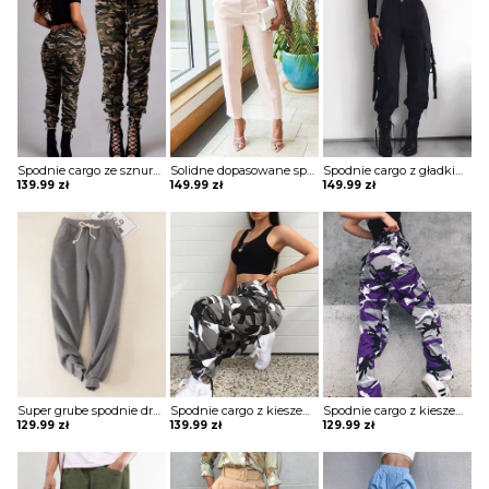
Spodnie cargo ze sznurkiem w kamuflażu szorty Bastienne
Solidne dopasowane spodnie z kieszeniami Thordis
Spodnie cargo z gładkimi kieszeniami Sooja
139.99
zł
149.99
zł
149.99
zł
Super grube spodnie dresowe z gładkim sznurkiem w talii szorty Willamina
Spodnie cargo z kieszeniami w kamuflażu Tinisha
Spodnie cargo z kieszeniami w kamuflażu Annegien
129.99
zł
139.99
zł
129.99
zł