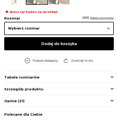
BLUZY
🔥
Śpiesz się! Szybko się sprzedaje
Tabela rozmiarów
Rozmiar
BUTY
SWETRY
Dodaj do koszyka
BIELIZNA
Produkt dostępny
Zwrot do 14 dni
Tabela rozmiarów
Szczegóły produktu
Opinie
(21)
Polecane dla Ciebie