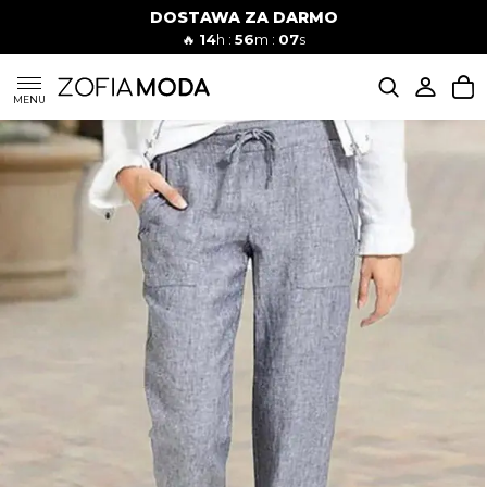
DOSTAWA ZA DARMO
🔥
14
h :
56
m :
06
s
SUKIENKI
MENU
KOMPLETY
JEANSY
SZORTY
MODA PLAŻOWA
BLUZKI