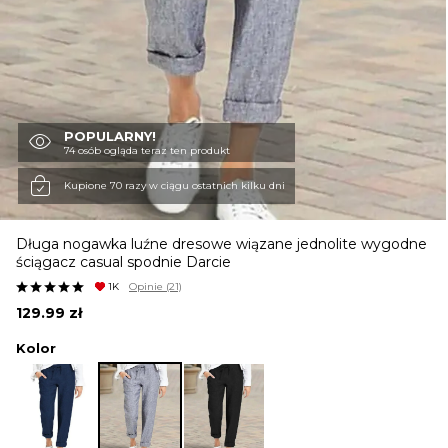
KURTKI I PŁASZCZE
SPÓDNICE
POPULARNY!
74 osób ogląda teraz ten produkt
SPODNIE
Kupione 70 razy w ciągu ostatnich kilku dni
Długa nogawka luźne dresowe wiązane jednolite wygodne
KOMBINEZONY
ściągacz casual spodnie Darcie
1K
Opinie
(21)
129.99
zł
DRESY
Kolor
MARYNARKI