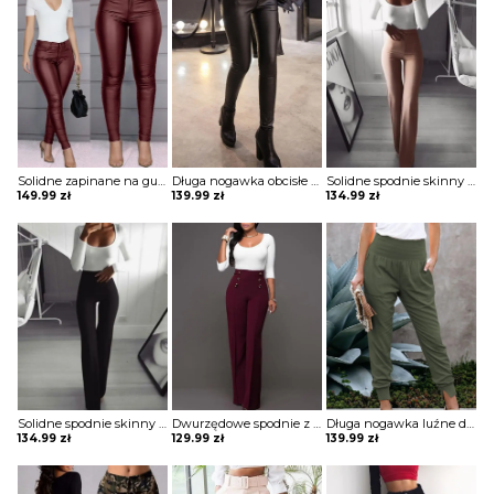
Solidne zapinane na guziki codzienne powlekane spodnie z pu Maranda
Długa nogawka obcisłe jednolite bez wzoru ściągacz eleganckie skórzane skóra ekologiczna casual spodnie Lue
Solidne spodnie skinny z wysokim stanem szorty Katha
149.99
zł
139.99
zł
134.99
zł
Solidne spodnie skinny z wysokim stanem szorty Katha
Dwurzędowe spodnie z wysokim stanem i szerokimi nogawkami szorty Thurayya
Długa nogawka luźne dresowe jednolite bez wzoru ściągacz marszczenie kieszenie casual spodnie Beezie
134.99
zł
129.99
zł
139.99
zł