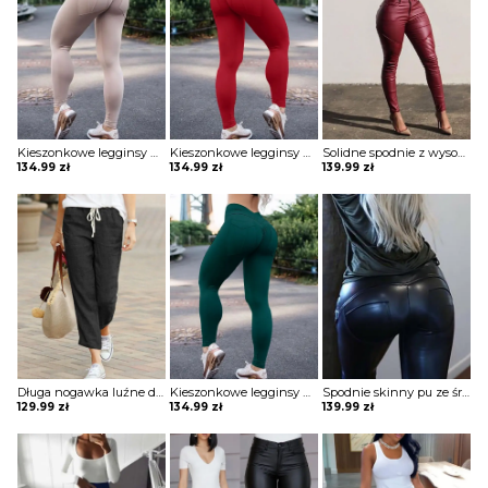
Kieszonkowe legginsy do jogi z wysokim stanem spodnie Vijaya
Kieszonkowe legginsy do jogi z wysokim stanem spodnie Vijaya
Solidne spodnie z wysokim stanem marszczeniami Andolina
134.99
zł
134.99
zł
139.99
zł
Długa nogawka luźne dresowe jednolite bez wzoru wygodne ściągacz sportowe dresy casual spodnie Fortuna
Kieszonkowe legginsy do jogi z wysokim stanem spodnie Vijaya
Spodnie skinny pu ze średnim stanem z guzikami Jeanette
129.99
zł
134.99
zł
139.99
zł