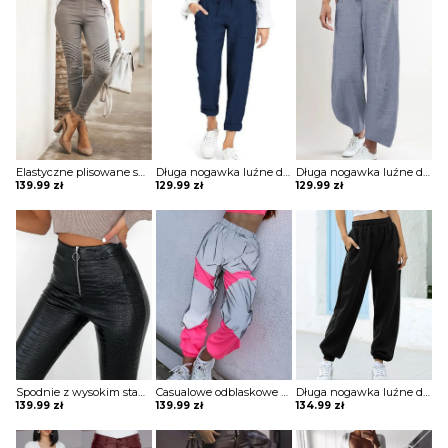
Elastyczne plisowane spodnie zapinane na suwak szorty Belicia
Długa nogawka luźne dresowe wiązane jednolite wygodne ściągacz casual spodnie Darcie
Długa nogawka luźne dresowe szerokie jednolite bez wzoru ściągacz wiązane kieszenie casual spodnie Klaarke
139.99
zł
129.99
zł
129.99
zł
Spodnie z wysokim stanem ze sztucznej skóry Melantha
Casualowe odblaskowe spodnie dresowe colorblock szorty Deonna
Długa nogawka luźne dresowe jednolite bez wzoru ściągacz wiązane kieszenie casual spodnie Iyana
139.99
zł
139.99
zł
134.99
zł