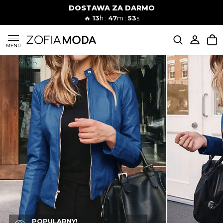
DOSTAWA ZA DARMO
🔥
13
h :
47
m :
52
s
SUKIENKI
MENU
KOMPLETY
JEANSY
SZORTY
MODA PLAŻOWA
BLUZKI
POPULARNY!