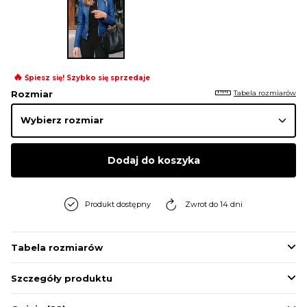
BLUZY
BUTY
🔥
Śpiesz się! Szybko się sprzedaje
Tabela rozmiarów
Rozmiar
SWETRY
BIELIZNA
Dodaj do koszyka
Produkt dostępny
Zwrot do 14 dni
Tabela rozmiarów
Szczegóły produktu