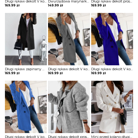
Długi rękaw dekolt V kołnierz guziki elegancki bez wzoru dopasowany płaszcz Aaltje
Dwurzędowa marynarka z długim rękawem kurtka Gysele
Długi rękaw dekolt prosty dzianina luźny kieszenie kołnierz casual na co dzień jesień zima płaszcz sweter Ameriga
169.99
zł
149.99
zł
169.99
zł
Długi rękaw zapinany na guziki jednorzędowy jednolity kieszenie klapy elegancki bez wzoru jesień płaszcz Kipp
Długi rękaw dekolt V kołnierz guziki elegancki bez wzoru dopasowany płaszcz Aaltje
Długi rękaw dekolt V kołnierz guziki elegancki bez wzoru dopasowany płaszcz Aaltje
169.99
zł
169.99
zł
169.99
zł
Długi rękaw dekolt V kołnierz guziki elegancki bez wzoru dopasowany płaszcz Aaltje
Długi rękaw dekolt prosty dzianina luźny kieszenie kołnierz casual na co dzień jesień zima płaszcz sweter Ameriga
Mini przed kolano długi rękaw dekolt V luźna guziki żakiet płaszcz rozpinana elegancka Cara