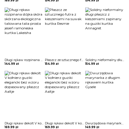
169.99
zł
154.99
zł
154.99
zł
Długi rękaw rozpinana stójka skóra skórzana ekologiczna taliowana talia prosta jesień ramoneska kurtka Lakeisha
Płaszcz ze sztucznego futra z kieszeniami na suwak kurtka Resmie
Solidny nieformalny długi płaszcz z kieszeniami zapinany na guziki kurtka Annagret
144.99
zł
154.99
zł
154.99
zł
Długi rękaw dekolt V kołnierz guziki elegancki bez wzoru dopasowany płaszcz Aaltje
Długi rękaw dekolt V kołnierz guziki elegancki bez wzoru dopasowany płaszcz Aaltje
Dwurzędowa marynarka z długim rękawem kurtka Gysele
169.99
zł
169.99
zł
149.99
zł