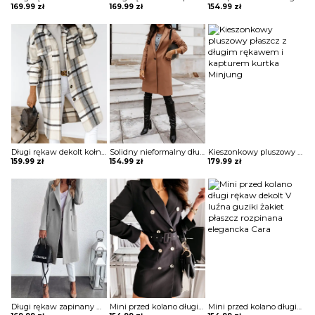
169.99
zł
169.99
zł
154.99
zł
Długi rękaw dekolt kołnierzyk guziki rozpinana luźna krata kratka casual dłuższa na co dzień płaszcz Eila
Solidny nieformalny długi płaszcz z kieszeniami zapinany na guziki kurtka Annagret
Kieszonkowy pluszowy płaszcz z długim rękawem i kapturem kurtka Minjung
159.99
zł
154.99
zł
179.99
zł
Długi rękaw zapinany na guziki jednorzędowy jednolity kieszenie klapy elegancki bez wzoru jesień płaszcz Kipp
Mini przed kolano długi rękaw dekolt V luźna guziki żakiet płaszcz rozpinana elegancka Cara
Mini przed kolano długi rękaw dekolt V luźna guziki żakiet płaszcz rozpinana elegancka Cara