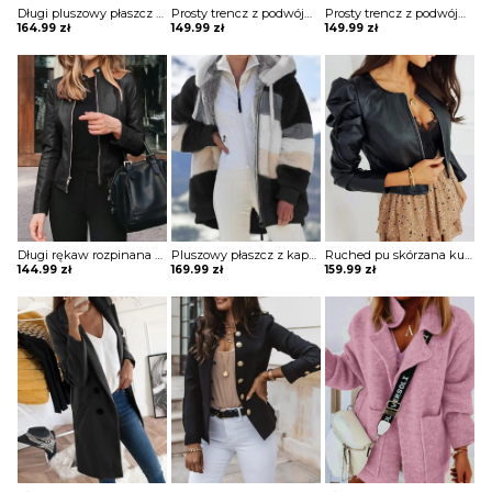
Długi pluszowy płaszcz z kołnierzem klapami kurtka Sigurhanna
Prosty trencz z podwójnym biustem i długim rękawem kurtka Andromeda
Prosty trencz z podwójnym biustem i długim rękawem kurtka Andromeda
164.99
zł
149.99
zł
149.99
zł
Długi rękaw rozpinana stójka skóra skórzana ekologiczna taliowana talia prosta jesień ramoneska kurtka Lakeisha
Pluszowy płaszcz z kapturem colorblock długim rękawem kurtka Gonny
Ruched pu skórzana kurtka z zamkiem błyskawicznym Sungsook
144.99
zł
169.99
zł
159.99
zł