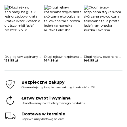
Długi rękaw zapinany na guziki jednorzędowy krata kratka wzór kieszenie dluższy midi jesień płaszcz Sibille
Długi rękaw rozpinana stójka skóra skórzana ekologiczna taliowana talia prosta jesień ramoneska kurtka Lakeisha
Długi rękaw rozpinana stójka skóra skórzana ekologiczna taliowana talia prosta jesień ramoneska kurtka Lakeisha
169.99
zł
144.99
zł
144.99
zł
Bezpieczne zakupy
Gwarantujemy bezpieczne zakupy i płatność z SSL
Łatwy zwrot i wymiana
Umożliwiamy zwrot otrzymanego produktu
Dostawa w terminie
Zapewniamy dostawę na czas