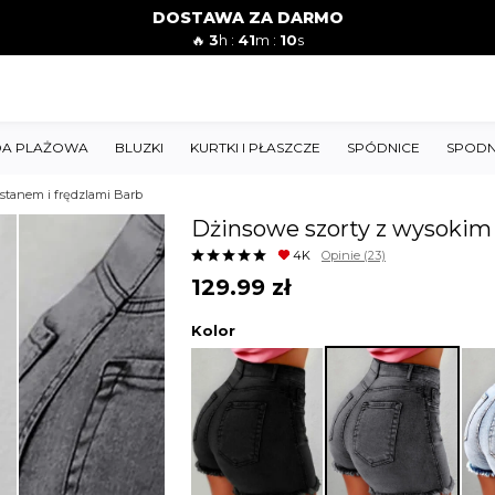
DOSTAWA ZA DARMO
🔥
3
h :
41
m :
08
s
A PLAŻOWA
BLUZKI
KURTKI I PŁASZCZE
SPÓDNICE
SPODN
stanem i frędzlami Barb
Dżinsowe szorty z wysokim 
4K
Opinie
(23)
129.99
zł
Kolor