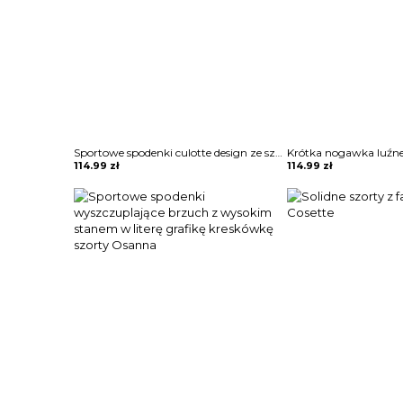
Sportowe spodenki culotte design ze sznurkiem szorty Meaghan
114.99
zł
114.99
zł