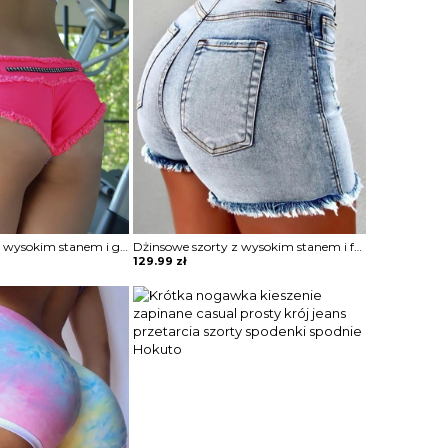
Szorty dżinsowe z wysokim stanem i guzikami Hallie
Dżinsowe szorty z wysokim stanem i frędzlami Barb
129.99
zł