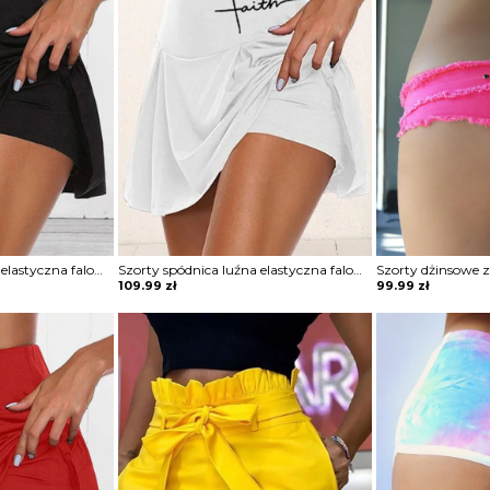
Szorty spódnica luźna elastyczna falowana obcisła w talii krótkie obcisłe Louiza
Szorty spódnica luźna elastyczna falowana obcisła w talii krótkie obcisłe Azaleea
109.99
zł
99.99
zł