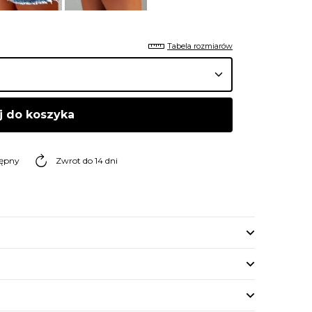
Tabela rozmiarów
j do koszyka
tępny
Zwrot do 14 dni