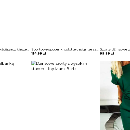
Krótka nogawka luźne ściągacz kieszenie jednolite wiązanie casual lato marszczenie boho szorty spodenki spodnie Assiya
Sportowe spodenki culotte design ze sznurkiem szorty Meaghan
114.99
zł
99.99
zł