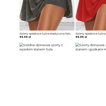
Szorty spódnica luźna elastyczna falowana obcisła w talii krótkie obcisłe Louiza
99.99
zł
99.99
zł