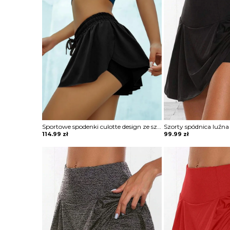
Sportowe spodenki culotte design ze sznurkiem szorty Meaghan
114.99
zł
99.99
zł