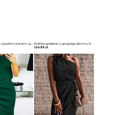
Szorty dżinsowe z wysokim stanem i guzikami Hallie
Krótkie spodenki z gorącego denimu frędzlami spodnie Rhetta
124.99
zł