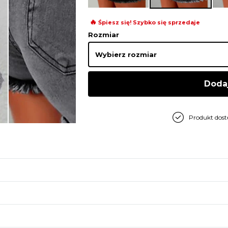
🔥
Śpiesz się! Szybko się sprzedaje
Rozmiar
Doda
Produkt dos