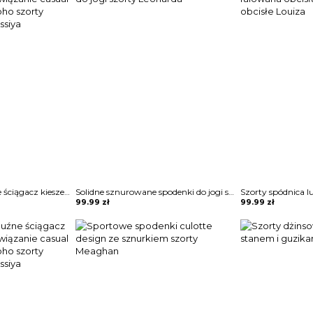
Krótka nogawka luźne ściągacz kieszenie jednolite wiązanie casual lato marszczenie boho szorty spodenki spodnie Assiya
Solidne sznurowane spodenki do jogi szorty Leonarda
99.99
zł
99.99
zł