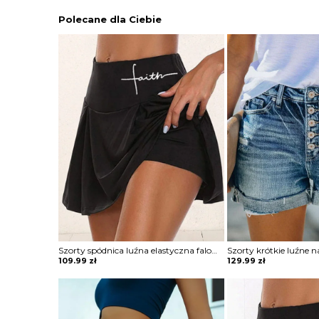
Polecane dla Ciebie
Szorty spódnica luźna elastyczna falowana obcisła w talii krótkie obcisłe Azaleea
109.99
zł
129.99
zł