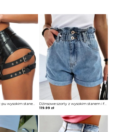
Seksowne szorty z pu wysokim stanem i dziurkami spodnie Kaylah
Dżinsowe szorty z wysokim stanem i falbankami Chanel
119.99
zł