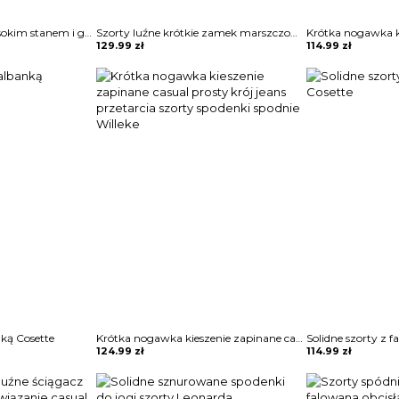
Szorty dżinsowe z wysokim stanem i guzikami Hallie
Szorty luźne krótkie zamek marszczone ściągane na pasie na sznureczek kieszenie szarpania Ehrengard
129.99
zł
114.99
zł
nką Cosette
Krótka nogawka kieszenie zapinane casual prosty krój jeans przetarcia szorty spodenki spodnie Willeke
Solidne szorty z 
124.99
zł
114.99
zł