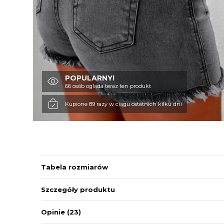
POPULARNY!
66 osób ogląda teraz ten produkt
Kupione 89 razy w ciągu ostatnich kilku dni
Tabela rozmiarów
Szczegóły produktu
Opinie
(23)