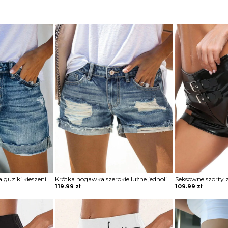
Szorty krótkie luźne na guziki kieszenie lekko przecierane Cece
Krótka nogawka szerokie luźne jednolite wysoki stan bez wzoru przetarcia jeans casual spodnie Keina
119.99
zł
109.99
zł