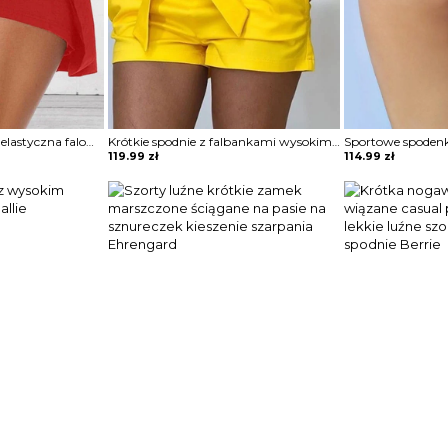
Szorty spódnica luźna elastyczna falowana obcisła w talii krótkie obcisłe Louiza
Krótkie spodnie z falbankami wysokim stanem i paskiem szorty Lukea
119.99
zł
114.99
zł