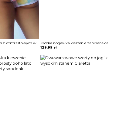
Sportowe spodenki z kontrastowym wiązaniem szorty Fidana
Krótka nogawka kieszenie zapinane casual prosty krój jeans przetarcia szorty spodenki spodnie Hokuto
129.99
zł