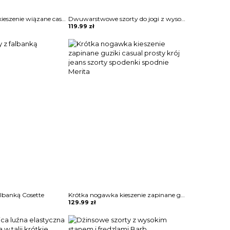
Krótka nogawka kieszenie wiązane casual prosty boho lato lekkie luźne szorty spodenki spodnie Berrie
Dwuwarstwowe szorty do jogi z wysokim stanem Claretta
119.99
zł
falbanką Cosette
Krótka nogawka kieszenie zapinane guziki casual prosty krój jeans szorty spodenki spodnie Merita
129.99
zł