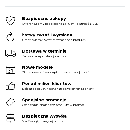
price
price
price
price
price
price
was:
is:
was:
is:
was:
is:
199.99 zł.
149.99 zł.
279.99 zł.
159.99 zł.
219.99 zł.
154.99 zł.
Bezpieczne zakupy
Gwarantujemy bezpieczne zakupy i płatność z SSL
Łatwy zwrot i wymiana
Umożliwiamy zwrot otrzymanego produktu
Dostawa w terminie
Zapewniamy dostawę na czas
Nowe modele
Ciągłe nowości w sklepie to nasza specjalność
Ponad milion klientów
Dołącz do grupy naszych zadowolonych Klientów
Specjalne promocje
Codziennie znajdziesz produkty w promocji
Bezpieczna wysyłka
Śledź swoją przesyłkę online