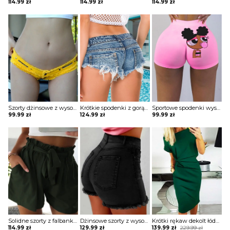
114.99
zł
114.99
zł
114.99
zł
Szorty dżinsowe z wysokim stanem i guzikami Hallie
Krótkie spodenki z gorącego denimu frędzlami spodnie Rhetta
Sportowe spodenki wyszczuplające brzuch z wysokim stanem w literę grafikę kreskówkę szorty Osanna
99.99
zł
124.99
zł
99.99
zł
Solidne szorty z falbanką Cosette
Dżinsowe szorty z wysokim stanem i frędzlami Barb
Krótki rękaw dekolt łódka marszczenie midi za kolano casual na co dzień kobieca sukienka Jadviga
Original
Current
114.99
zł
129.99
zł
139.99
zł
229.99
zł