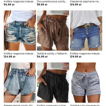
Krótka nogawka kieszenie wiązane casual prosty boho lato lekkie luźne szorty spodenki spodnie Berrie
Dwuwarstwowe szorty do jogi z wysokim stanem Claretta
Kieszenie zapinane na guziki dżinsowe szorty z frędzlami Dalros
114.99
zł
119.99
zł
129.99
zł
Krótka nogawka kieszenie zapinane casual prosty krój jeans przetarcia szorty spodenki spodnie Willeke
Solidne szorty z falbanką Cosette
Krótka nogawka kieszenie zapinane guziki casual prosty krój jeans szorty spodenki spodnie Merita
124.99
zł
114.99
zł
129.99
zł
Nieregularne szorty dżinsowe z wysokim stanem i szerokimi nogawkami Mairit
Krótka nogawka luźne ściągacz kieszenie jednolite wiązanie casual lato marszczenie boho szorty spodenki spodnie Assiya
Solidne sznurowane spodenki do jogi szorty Leonarda