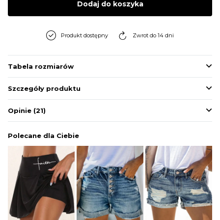
Dodaj do koszyka
BLUZY
Produkt dostępny
Zwrot do 14 dni
BUTY
Tabela rozmiarów
SWETRY
Szczegóły produktu
BIELIZNA
Opinie
(21)
Polecane dla Ciebie