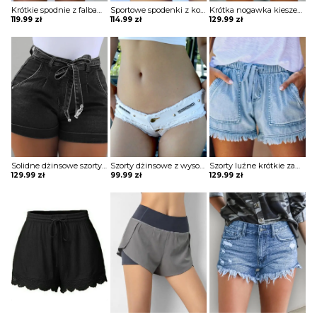
Krótkie spodnie z falbankami wysokim stanem i paskiem szorty Lukea
Sportowe spodenki z kontrastowym wiązaniem szorty Fidana
Krótka nogawka kieszenie zapinane casual prosty krój jeans przetarcia szorty spodenki spodnie Hokuto
119.99
zł
114.99
zł
129.99
zł
Solidne dżinsowe szorty z wysokim stanem Sula
Szorty dżinsowe z wysokim stanem i guzikami Hallie
Szorty luźne krótkie zamek marszczone ściągane na pasie na sznureczek kieszenie szarpania Ehrengard
129.99
zł
99.99
zł
129.99
zł