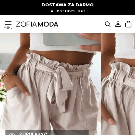
DOSTAWA ZA DARMO
🔥
18
h :
06
m :
05
s
SUKIENKI
MENU
KOMPLETY
JEANSY
SZORTY
MODA PLAŻOWA
BLUZKI
POPULARNY!