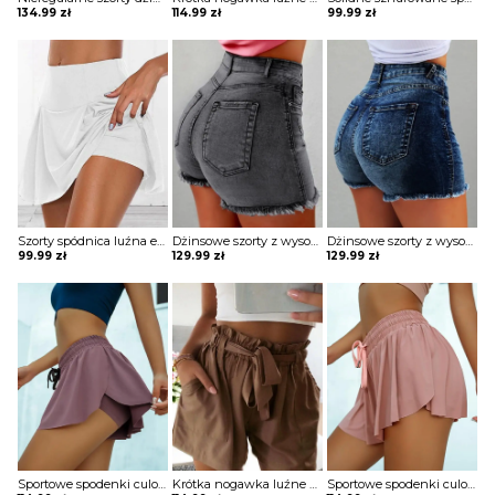
134.99
zł
114.99
zł
99.99
zł
Szorty spódnica luźna elastyczna falowana obcisła w talii krótkie obcisłe Louiza
Dżinsowe szorty z wysokim stanem i frędzlami Barb
Dżinsowe szorty z wysokim stanem i frędzlami Barb
99.99
zł
129.99
zł
129.99
zł
Sportowe spodenki culotte design ze sznurkiem szorty Meaghan
Krótka nogawka luźne ściągacz kieszenie jednolite wiązanie casual lato marszczenie boho szorty spodenki spodnie Assiya
Sportowe spodenki culotte design ze sznurkiem szorty Meaghan