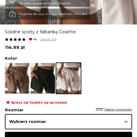
62 osób ogląda teraz ten produkt
KURTKI I PŁASZCZE
Kupione 85 razy w ciągu ostatnich kilku dni
Solidne szorty z falbanką Cosette
SPÓDNICE
4K
Opinie
(21)
114.99
zł
SPODNIE
Kolor
KOMBINEZONY
DRESY
🔥
Śpiesz się! Szybko się sprzedaje
Tabela rozmiarów
Rozmiar
MARYNARKI