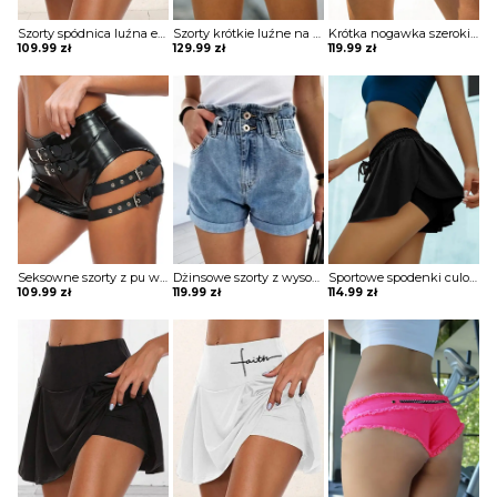
Szorty spódnica luźna elastyczna falowana obcisła w talii krótkie obcisłe Azaleea
Szorty krótkie luźne na guziki kieszenie lekko przecierane Cece
Krótka nogawka szerokie luźne jednolite wysoki stan bez wzoru przetarcia jeans casual spodnie Keina
109.99
zł
129.99
zł
119.99
zł
Seksowne szorty z pu wysokim stanem i dziurkami spodnie Kaylah
Dżinsowe szorty z wysokim stanem i falbankami Chanel
Sportowe spodenki culotte design ze sznurkiem szorty Meaghan
109.99
zł
119.99
zł
114.99
zł