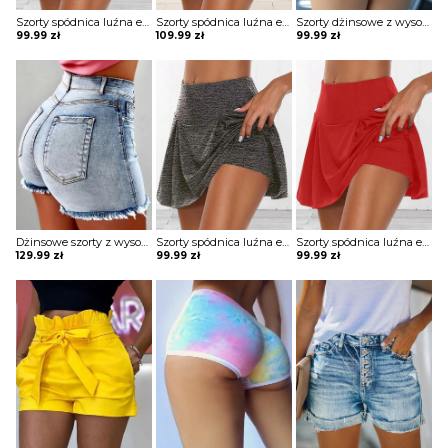
Szorty spódnica luźna elastyczna falowana obcisła w talii krótkie obcisłe Louiza
Szorty spódnica luźna elastyczna falowana obcisła w talii krótkie obcisłe Azaleea
Szorty dżinsowe z wysokim stanem i guzikami Hallie
99.99
zł
109.99
zł
99.99
zł
Dżinsowe szorty z wysokim stanem i frędzlami Barb
Szorty spódnica luźna elastyczna falowana obcisła w talii krótkie obcisłe Louiza
Szorty spódnica luźna elastyczna falowana obcisła w talii krótkie obcisłe Louiza
129.99
zł
99.99
zł
99.99
zł