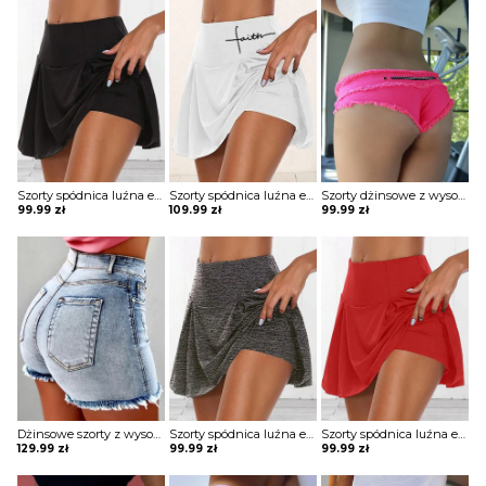
Szorty spódnica luźna elastyczna falowana obcisła w talii krótkie obcisłe Louiza
Szorty spódnica luźna elastyczna falowana obcisła w talii krótkie obcisłe Azaleea
Szorty dżinsowe z wysokim stanem i guzikami Hallie
99.99
zł
109.99
zł
99.99
zł
Dżinsowe szorty z wysokim stanem i frędzlami Barb
Szorty spódnica luźna elastyczna falowana obcisła w talii krótkie obcisłe Louiza
Szorty spódnica luźna elastyczna falowana obcisła w talii krótkie obcisłe Louiza
129.99
zł
99.99
zł
99.99
zł