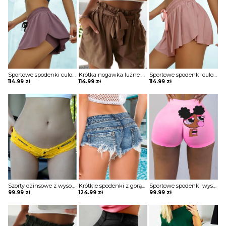
Sportowe spodenki culotte design ze sznurkiem szorty Meaghan
Krótka nogawka luźne ściągacz kieszenie jednolite wiązanie casual lato marszczenie boho szorty spodenki spodnie Assiya
Sportowe spodenki culotte design ze sznurkiem szorty Meaghan
114.99
zł
114.99
zł
114.99
zł
Szorty dżinsowe z wysokim stanem i guzikami Hallie
Krótkie spodenki z gorącego denimu frędzlami spodnie Rhetta
Sportowe spodenki wyszczuplające brzuch z wysokim stanem w literę grafikę kreskówkę szorty Osanna
99.99
zł
124.99
zł
99.99
zł