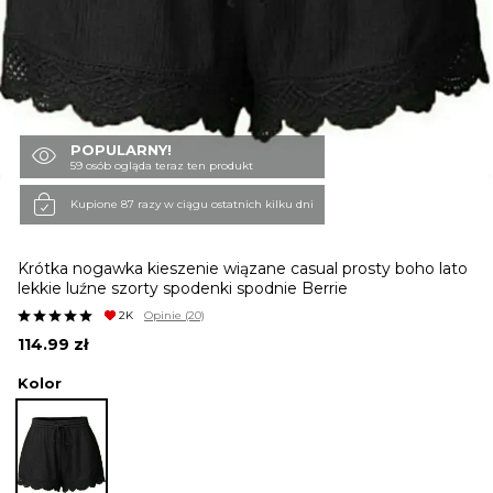
KURTKI I PŁASZCZE
SPÓDNICE
POPULARNY!
59 osób ogląda teraz ten produkt
SPODNIE
Kupione 87 razy w ciągu ostatnich kilku dni
Krótka nogawka kieszenie wiązane casual prosty boho lato
KOMBINEZONY
lekkie luźne szorty spodenki spodnie Berrie
2K
Opinie
(20)
114.99
zł
DRESY
Kolor
MARYNARKI