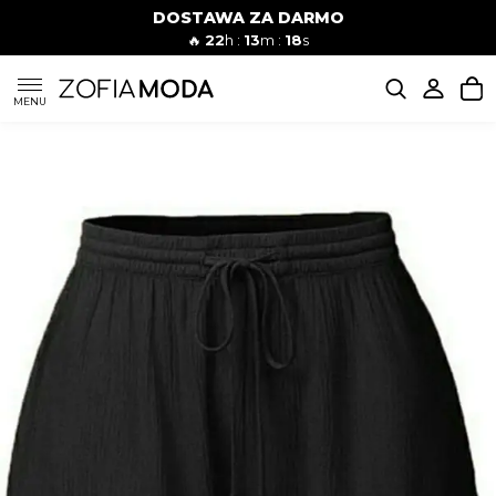
DOSTAWA ZA DARMO
🔥
22
h :
13
m :
17
s
SUKIENKI
MENU
KOMPLETY
JEANSY
SZORTY
MODA PLAŻOWA
BLUZKI