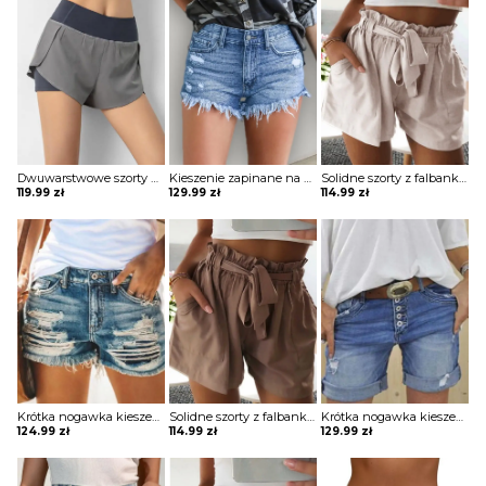
Dwuwarstwowe szorty do jogi z wysokim stanem Claretta
Kieszenie zapinane na guziki dżinsowe szorty z frędzlami Dalros
Solidne szorty z falbanką Cosette
119.99
zł
129.99
zł
114.99
zł
Krótka nogawka kieszenie zapinane casual prosty krój jeans przetarcia szorty spodenki spodnie Willeke
Solidne szorty z falbanką Cosette
Krótka nogawka kieszenie zapinane guziki casual prosty krój jeans szorty spodenki spodnie Merita
124.99
zł
114.99
zł
129.99
zł