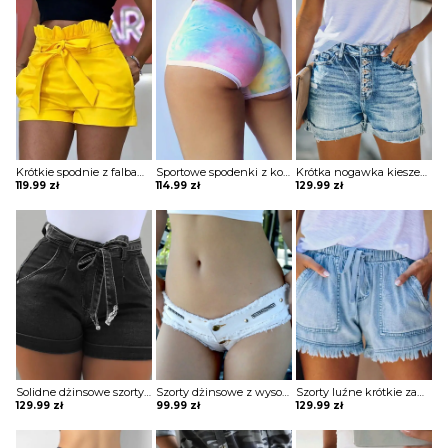
Krótkie spodnie z falbankami wysokim stanem i paskiem szorty Lukea
Sportowe spodenki z kontrastowym wiązaniem szorty Fidana
Krótka nogawka kieszenie zapinane casual prosty krój jeans przetarcia szorty spodenki spodnie Hokuto
119.99
zł
114.99
zł
129.99
zł
Solidne dżinsowe szorty z wysokim stanem Sula
Szorty dżinsowe z wysokim stanem i guzikami Hallie
Szorty luźne krótkie zamek marszczone ściągane na pasie na sznureczek kieszenie szarpania Ehrengard
129.99
zł
99.99
zł
129.99
zł