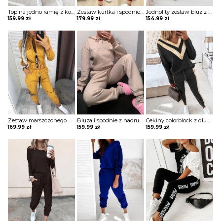
Top na jedno ramię z koralikami i zestawem spodni ze sznurkiem komplet Nathasja
Zestaw kurtka i spodnie ze sznurkiem w kontrastową kratę komplet Reizel
Jednolity zestaw bluz z kapturem i sznurkiem długim rękawem komplet Nicolea
159.99
zł
179.99
zł
154.99
zł
Zestaw marszczonego płaszcza i spodni cargo z kieszeniami na zamek błyskawiczny komplet Ezzelina
Bluza i spodnie z nadrukiem literowym długim rękawem komplet Anthony
Cekiny colorblock z długim rękawem i zestawem spodni ze sznurkiem w talii komplet Afra
169.99
zł
159.99
zł
159.99
zł