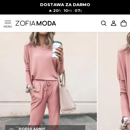
DOSTAWA ZA DARMO
🔥
20
h :
10
m :
06
s
SUKIENKI
MENU
KOMPLETY
JEANSY
SZORTY
MODA PLAŻOWA
BLUZKI
POPULARNY!