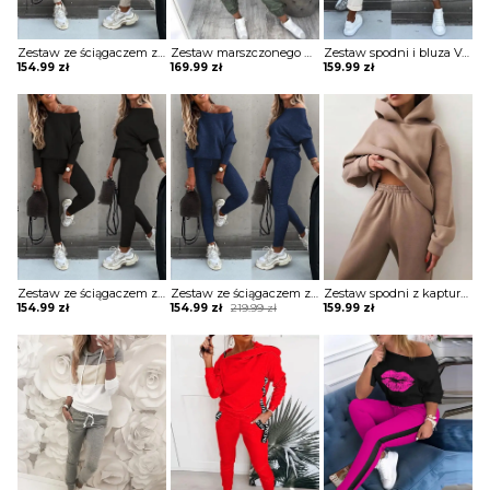
Zestaw ze ściągaczem z długim rękawem i wysokim stanem komplet Merel
Zestaw marszczonego płaszcza i spodni cargo z kieszeniami na zamek błyskawiczny komplet Ezzelina
Zestaw spodni i bluza Velga
154.99
zł
169.99
zł
159.99
zł
Zestaw ze ściągaczem z długim rękawem i wysokim stanem komplet Merel
Zestaw ze ściągaczem z długim rękawem i wysokim stanem komplet Merel
Zestaw spodni z kapturem i kieszenią długim rękawem komplet Shanon
Original
Current
154.99
zł
154.99
zł
219.99
zł
159.99
zł
price
price
was:
is:
219.99 zł.
154.99 zł.