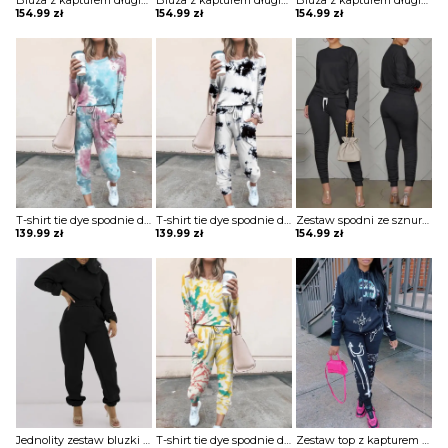
Bluza z kapturem długim rękawem i spodnie wysokim stanem prostą kieszenią komplet Pet
Bluza z kapturem długim rękawem i spodnie wysokim stanem prostą kieszenią komplet Pet
Bluza z kapturem długim rękawem i spodnie wysokim stanem prostą kieszenią komplet Pet
154.99
zł
154.99
zł
154.99
zł
T-shirt tie dye spodnie dwuczęściowe homewear komplet Jolantha
T-shirt tie dye spodnie dwuczęściowe homewear komplet Jolantha
Zestaw spodni ze sznurkiem z długim rękawem i kieszenią komplet Anghard
139.99
zł
139.99
zł
154.99
zł
Jednolity zestaw bluzki i spodni z długim rękawem komplet Hadley
T-shirt tie dye spodnie dwuczęściowe homewear komplet Jolantha
Zestaw top z kapturem i sznurkiem do spodni nadrukiem literami kreskówek komplet Norah