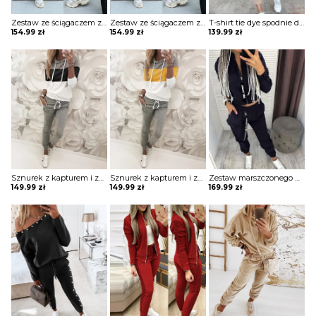
Zestaw ze ściągaczem z długim rękawem i wysokim stanem komplet Merel
Zestaw ze ściągaczem z długim rękawem i wysokim stanem komplet Merel
T-shirt tie dye spodnie dwuczęściowe homewear komplet Jolantha
154.99
zł
154.99
zł
139.99
zł
Sznurek z kapturem i zestawami colorblock komplet Sofiya
Sznurek z kapturem i zestawami colorblock komplet Sofiya
Zestaw marszczonego płaszcza i spodni cargo z kieszeniami na zamek błyskawiczny komplet Ezzelina
149.99
zł
149.99
zł
169.99
zł