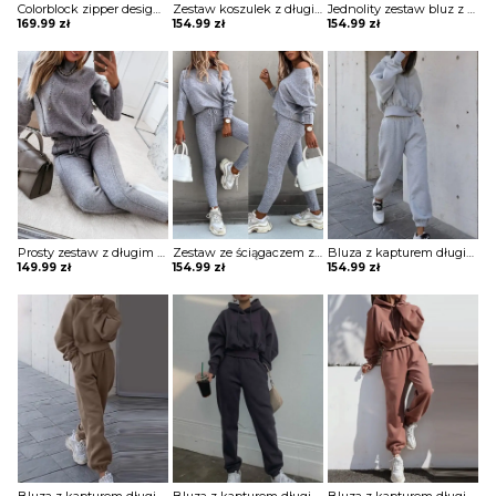
Colorblock zipper design z długim rękawem i zestawem spodni ze sznurkiem w talii komplet Soleil
Zestaw koszulek z długim rękawem i sznurkiem w talii nadrukiem gwiazdy komplet Shameka
Jednolity zestaw bluz z kapturem i sznurkiem długim rękawem komplet Nicolea
169.99
zł
154.99
zł
154.99
zł
Prosty zestaw z długim rękawem i sznurkiem do spodni komplet Tatjana
Zestaw ze ściągaczem z długim rękawem i wysokim stanem komplet Merel
Bluza z kapturem długim rękawem i spodnie wysokim stanem prostą kieszenią komplet Pet
149.99
zł
154.99
zł
154.99
zł