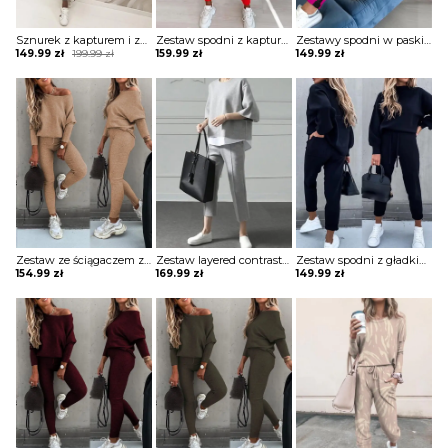
Sznurek z kapturem i zestawami colorblock komplet Sofiya
Zestaw spodni z kapturem i kieszeniami nadrukiem w literę komplet Bilke
Zestawy spodni w paski top & colorblock z nadrukiem ust komplet Etti
Original
Current
149.99
zł
199.99
zł
159.99
zł
149.99
zł
price
price
was:
is:
199.99 zł.
149.99 zł.
Zestaw ze ściągaczem z długim rękawem i wysokim stanem komplet Merel
Zestaw layered contrast top & pants komplet Selwa
Zestaw spodni z gładkimi rękawami latarniowymi i kieszeniami ze sznurkiem komplet Zacharoula
154.99
zł
169.99
zł
149.99
zł