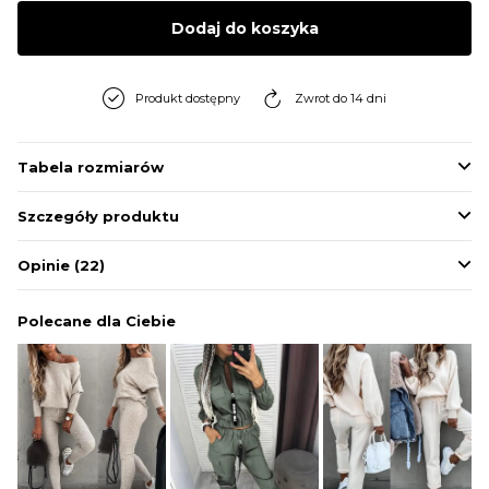
BLUZY
Dodaj do koszyka
BUTY
Produkt dostępny
Zwrot do 14 dni
SWETRY
Tabela rozmiarów
Szczegóły produktu
BIELIZNA
Opinie
(22)
Polecane dla Ciebie