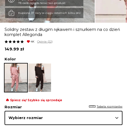
78 osób ogląda teraz ten produkt
KURTKI I PŁASZCZE
Kupione 37 razy w ciągu ostatnich kilku dni
Solidny zestaw z długim rękawem i sznurkiem na co dzień
SPÓDNICE
komplet Allegonda
4K
Opinie
(22)
149.99
zł
SPODNIE
Kolor
KOMBINEZONY
DRESY
🔥
Śpiesz się! Szybko się sprzedaje
Tabela rozmiarów
Rozmiar
MARYNARKI