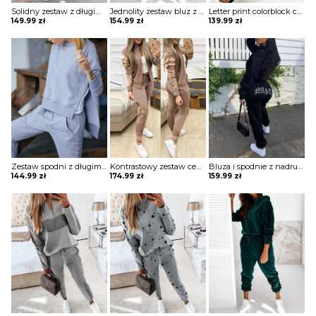
Solidny zestaw z długim rękawem i sznurkiem na co dzień komplet Allegonda
Jednolity zestaw bluz z kapturem i sznurkiem długim rękawem komplet Nicolea
Letter print colorblock cold shoulder top i zestaw spodni komplet Amarilis
149.99
zł
154.99
zł
139.99
zł
Zestaw spodni z długim rękawem i kieszeniami komplet Serafina
Kontrastowy zestaw cekinów na zamek błyskawiczny i spodnie ze sznurkiem komplet Esperia
Bluza i spodnie z nadrukiem literowym długim rękawem komplet Anthony
144.99
zł
174.99
zł
159.99
zł