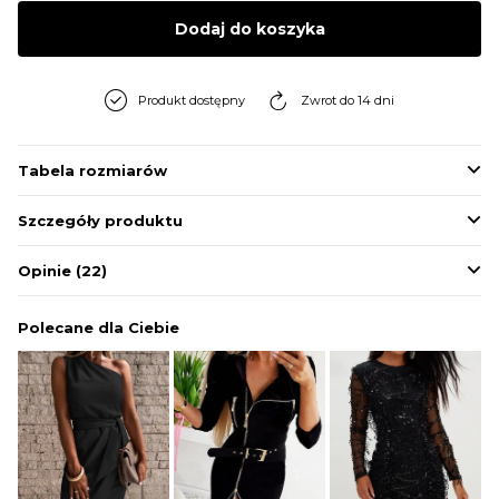
BLUZY
Dodaj do koszyka
BUTY
Produkt dostępny
Zwrot do 14 dni
SWETRY
Tabela rozmiarów
Szczegóły produktu
BIELIZNA
Opinie
(22)
Polecane dla Ciebie