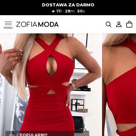
DOSTAWA ZA DARMO
🔥
11
h :
28
m :
49
s
SUKIENKI
MENU
KOMPLETY
JEANSY
SZORTY
MODA PLAŻOWA
BLUZKI
POPULARNY!