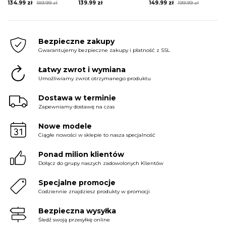
Original
Current
Original
Current
134.99
zł
189.99
zł
139.99
zł
149.99
zł
199.99
zł
price
price
price
price
was:
is:
was:
is:
189.99 zł.
134.99 zł.
199.99 zł.
149.99 zł.
Bezpieczne zakupy
Gwarantujemy bezpieczne zakupy i płatność z SSL
Łatwy zwrot i wymiana
Umożliwiamy zwrot otrzymanego produktu
Dostawa w terminie
Zapewniamy dostawę na czas
Nowe modele
Ciągłe nowości w sklepie to nasza specjalność
Ponad milion klientów
Dołącz do grupy naszych zadowolonych Klientów
Specjalne promocje
Codziennie znajdziesz produkty w promocji
Bezpieczna wysyłka
Śledź swoją przesyłkę online