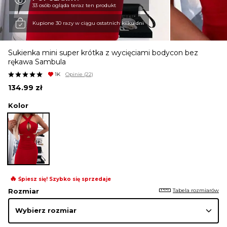
33 osób ogląda teraz ten produkt
KURTKI I PŁASZCZE
Kupione 30 razy w ciągu ostatnich kilku dni
Sukienka mini super krótka z wycięciami bodycon bez
SPÓDNICE
rękawa Sambula
1K
Opinie
(22)
134.99
zł
SPODNIE
Kolor
KOMBINEZONY
DRESY
🔥
Śpiesz się! Szybko się sprzedaje
Tabela rozmiarów
Rozmiar
MARYNARKI