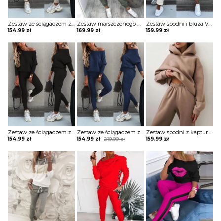
Zestaw ze ściągaczem z długim rękawem i wysokim stanem komplet Merel
Zestaw marszczonego płaszcza i spodni cargo z kieszeniami na zamek błyskawiczny komplet Ezzelina
Zestaw spodni i bluza Velga
154.99
zł
169.99
zł
159.99
zł
Zestaw ze ściągaczem z długim rękawem i wysokim stanem komplet Merel
Zestaw ze ściągaczem z długim rękawem i wysokim stanem komplet Merel
Zestaw spodni z kapturem i kieszenią długim rękawem komplet Shanon
Original
Current
154.99
zł
154.99
zł
219.99
zł
159.99
zł
price
price
was:
is:
219.99 zł.
154.99 zł.