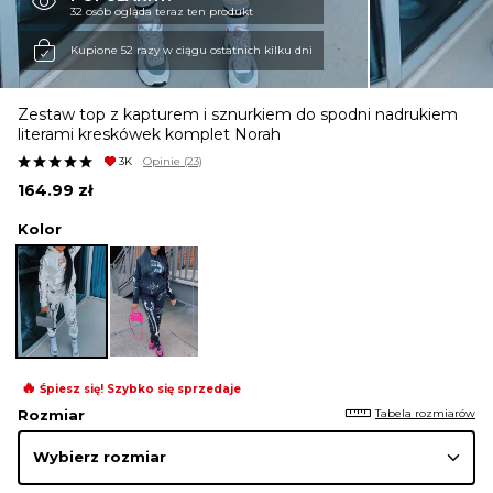
32 osób ogląda teraz ten produkt
KURTKI I PŁASZCZE
Kupione 52 razy w ciągu ostatnich kilku dni
Zestaw top z kapturem i sznurkiem do spodni nadrukiem
SPÓDNICE
literami kreskówek komplet Norah
3K
Opinie
(23)
164.99
zł
SPODNIE
Kolor
KOMBINEZONY
DRESY
🔥
Śpiesz się! Szybko się sprzedaje
Tabela rozmiarów
Rozmiar
MARYNARKI