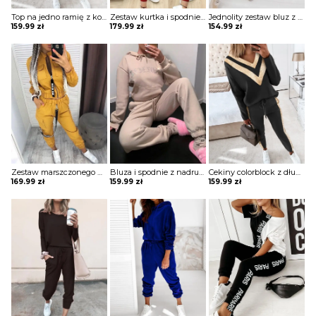
Top na jedno ramię z koralikami i zestawem spodni ze sznurkiem komplet Nathasja
Zestaw kurtka i spodnie ze sznurkiem w kontrastową kratę komplet Reizel
Jednolity zestaw bluz z kapturem i sznurkiem długim rękawem komplet Nicolea
159.99
zł
179.99
zł
154.99
zł
Zestaw marszczonego płaszcza i spodni cargo z kieszeniami na zamek błyskawiczny komplet Ezzelina
Bluza i spodnie z nadrukiem literowym długim rękawem komplet Anthony
Cekiny colorblock z długim rękawem i zestawem spodni ze sznurkiem w talii komplet Afra
169.99
zł
159.99
zł
159.99
zł