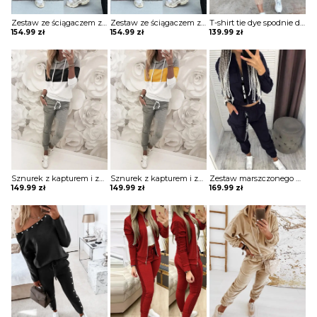
Zestaw ze ściągaczem z długim rękawem i wysokim stanem komplet Merel
Zestaw ze ściągaczem z długim rękawem i wysokim stanem komplet Merel
T-shirt tie dye spodnie dwuczęściowe homewear komplet Jolantha
154.99
zł
154.99
zł
139.99
zł
Sznurek z kapturem i zestawami colorblock komplet Sofiya
Sznurek z kapturem i zestawami colorblock komplet Sofiya
Zestaw marszczonego płaszcza i spodni cargo z kieszeniami na zamek błyskawiczny komplet Ezzelina
149.99
zł
149.99
zł
169.99
zł