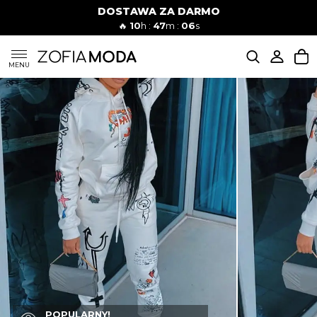
DOSTAWA ZA DARMO
🔥
10
h :
47
m :
05
s
SUKIENKI
MENU
KOMPLETY
JEANSY
SZORTY
MODA PLAŻOWA
BLUZKI
POPULARNY!