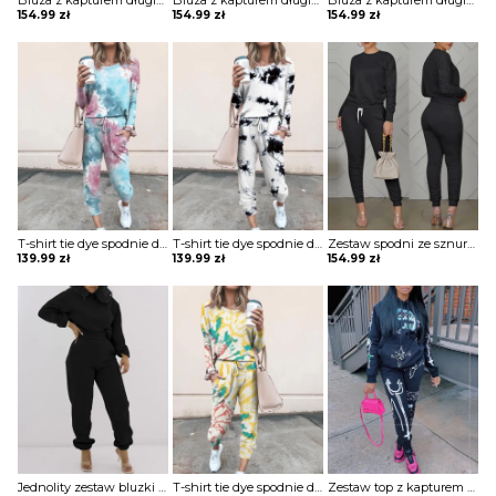
Bluza z kapturem długim rękawem i spodnie wysokim stanem prostą kieszenią komplet Pet
Bluza z kapturem długim rękawem i spodnie wysokim stanem prostą kieszenią komplet Pet
Bluza z kapturem długim rękawem i spodnie wysokim stanem prostą kieszenią komplet Pet
154.99
zł
154.99
zł
154.99
zł
T-shirt tie dye spodnie dwuczęściowe homewear komplet Jolantha
T-shirt tie dye spodnie dwuczęściowe homewear komplet Jolantha
Zestaw spodni ze sznurkiem z długim rękawem i kieszenią komplet Anghard
139.99
zł
139.99
zł
154.99
zł
Jednolity zestaw bluzki i spodni z długim rękawem komplet Hadley
T-shirt tie dye spodnie dwuczęściowe homewear komplet Jolantha
Zestaw top z kapturem i sznurkiem do spodni nadrukiem literami kreskówek komplet Norah