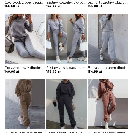
Colorblock zipper design z długim rękawem i zestawem spodni ze sznurkiem w talii komplet Soleil
Zestaw koszulek z długim rękawem i sznurkiem w talii nadrukiem gwiazdy komplet Shameka
Jednolity zestaw bluz z kapturem i sznurkiem długim rękawem komplet Nicolea
169.99
zł
154.99
zł
154.99
zł
Prosty zestaw z długim rękawem i sznurkiem do spodni komplet Tatjana
Zestaw ze ściągaczem z długim rękawem i wysokim stanem komplet Merel
Bluza z kapturem długim rękawem i spodnie wysokim stanem prostą kieszenią komplet Pet
149.99
zł
154.99
zł
154.99
zł