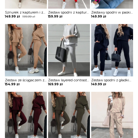
Sznurek z kapturem i zestawami colorblock komplet Sofiya
Zestaw spodni z kapturem i kieszeniami nadrukiem w literę komplet Bilke
Zestawy spodni w paski top & colorblock z nadrukiem ust komplet Etti
Original
Current
149.99
zł
199.99
zł
159.99
zł
149.99
zł
price
price
was:
is:
199.99 zł.
149.99 zł.
Zestaw ze ściągaczem z długim rękawem i wysokim stanem komplet Merel
Zestaw layered contrast top & pants komplet Selwa
Zestaw spodni z gładkimi rękawami latarniowymi i kieszeniami ze sznurkiem komplet Zacharoula
154.99
zł
169.99
zł
149.99
zł