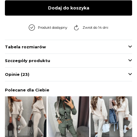
BLUZY
Dodaj do koszyka
BUTY
Produkt dostępny
Zwrot do 14 dni
SWETRY
Tabela rozmiarów
Szczegóły produktu
BIELIZNA
Opinie
(23)
Polecane dla Ciebie