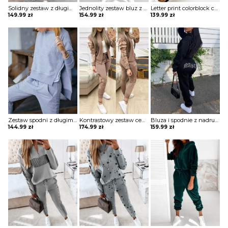
Solidny zestaw z długim rękawem i sznurkiem na co dzień komplet Allegonda
Jednolity zestaw bluz z kapturem i sznurkiem długim rękawem komplet Nicolea
Letter print colorblock cold shoulder top i zestaw spodni komplet Amarilis
149.99
zł
154.99
zł
139.99
zł
Zestaw spodni z długim rękawem i kieszeniami komplet Serafina
Kontrastowy zestaw cekinów na zamek błyskawiczny i spodnie ze sznurkiem komplet Esperia
Bluza i spodnie z nadrukiem literowym długim rękawem komplet Anthony
144.99
zł
174.99
zł
159.99
zł