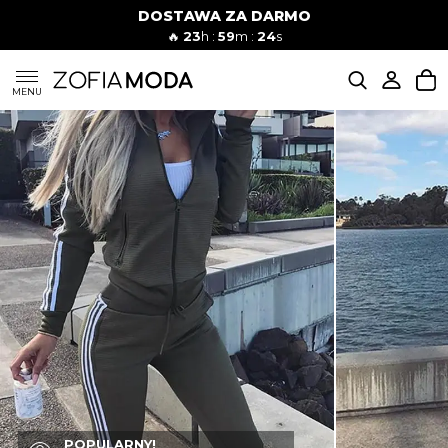
DOSTAWA ZA DARMO
🔥
23
h :
59
m :
23
s
SUKIENKI
MENU
KOMPLETY
JEANSY
SZORTY
MODA PLAŻOWA
BLUZKI
POPULARNY!