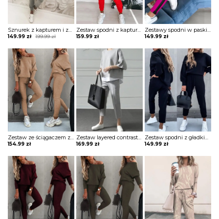
Sznurek z kapturem i zestawami colorblock komplet Sofiya
Zestaw spodni z kapturem i kieszeniami nadrukiem w literę komplet Bilke
Zestawy spodni w paski top & colorblock z nadrukiem ust komplet Etti
Original
Current
149.99
zł
199.99
zł
159.99
zł
149.99
zł
price
price
was:
is:
199.99 zł.
149.99 zł.
Zestaw ze ściągaczem z długim rękawem i wysokim stanem komplet Merel
Zestaw layered contrast top & pants komplet Selwa
Zestaw spodni z gładkimi rękawami latarniowymi i kieszeniami ze sznurkiem komplet Zacharoula
154.99
zł
169.99
zł
149.99
zł