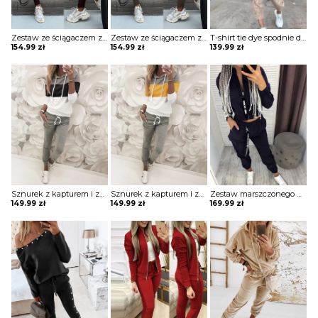
Zestaw ze ściągaczem z długim rękawem i wysokim stanem komplet Merel
Zestaw ze ściągaczem z długim rękawem i wysokim stanem komplet Merel
T-shirt tie dye spodnie dwuczęściowe homewear komplet Jolantha
154.99
zł
154.99
zł
139.99
zł
Sznurek z kapturem i zestawami colorblock komplet Sofiya
Sznurek z kapturem i zestawami colorblock komplet Sofiya
Zestaw marszczonego płaszcza i spodni cargo z kieszeniami na zamek błyskawiczny komplet Ezzelina
149.99
zł
149.99
zł
169.99
zł