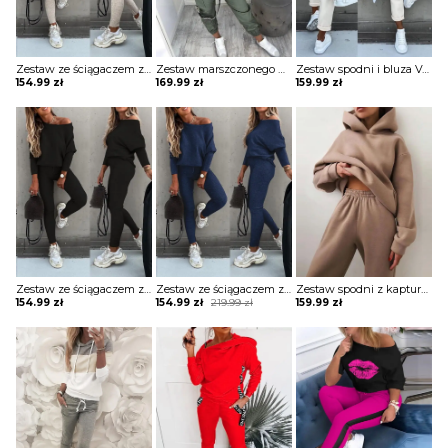
Zestaw ze ściągaczem z długim rękawem i wysokim stanem komplet Merel
Zestaw marszczonego płaszcza i spodni cargo z kieszeniami na zamek błyskawiczny komplet Ezzelina
Zestaw spodni i bluza Velga
154.99
zł
169.99
zł
159.99
zł
Zestaw ze ściągaczem z długim rękawem i wysokim stanem komplet Merel
Zestaw ze ściągaczem z długim rękawem i wysokim stanem komplet Merel
Zestaw spodni z kapturem i kieszenią długim rękawem komplet Shanon
Original
Current
154.99
zł
154.99
zł
219.99
zł
159.99
zł
price
price
was:
is:
219.99 zł.
154.99 zł.