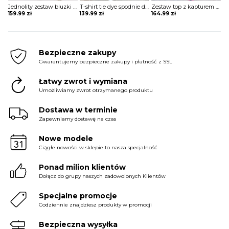
Jednolity zestaw bluzki i spodni z długim rękawem komplet Hadley
T-shirt tie dye spodnie dwuczęściowe homewear komplet Jolantha
Zestaw top z kapturem i sznurkiem do spodni nadrukiem literami kreskówek komplet Norah
159.99
zł
139.99
zł
164.99
zł
Bezpieczne zakupy
Gwarantujemy bezpieczne zakupy i płatność z SSL
Łatwy zwrot i wymiana
Umożliwiamy zwrot otrzymanego produktu
Dostawa w terminie
Zapewniamy dostawę na czas
Nowe modele
Ciągłe nowości w sklepie to nasza specjalność
Ponad milion klientów
Dołącz do grupy naszych zadowolonych Klientów
Specjalne promocje
Codziennie znajdziesz produkty w promocji
Bezpieczna wysyłka