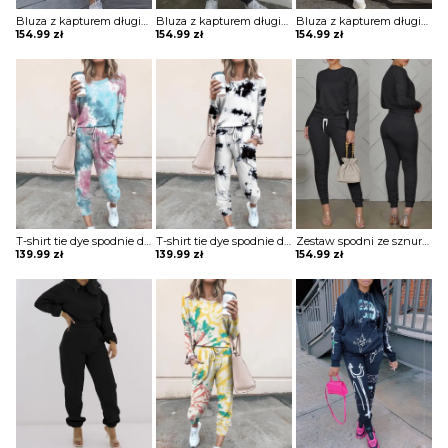
Bluza z kapturem długim rękawem i spodnie wysokim stanem prostą kieszenią komplet Pet
Bluza z kapturem długim rękawem i spodnie wysokim stanem prostą kieszenią komplet Pet
Bluza z kapturem długim rękawem i spodnie wysokim stanem prostą kieszenią komplet Pet
154.99
zł
154.99
zł
154.99
zł
T-shirt tie dye spodnie dwuczęściowe homewear komplet Jolantha
T-shirt tie dye spodnie dwuczęściowe homewear komplet Jolantha
Zestaw spodni ze sznurkiem z długim rękawem i kieszenią komplet Anghard
139.99
zł
139.99
zł
154.99
zł