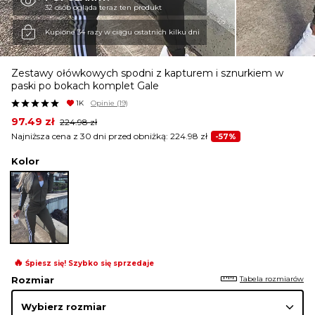
32 osób ogląda teraz ten produkt
KURTKI I PŁASZCZE
Kupione 34 razy w ciągu ostatnich kilku dni
Zestawy ołówkowych spodni z kapturem i sznurkiem w
SPÓDNICE
paski po bokach komplet Gale
1K
Opinie
(19)
Original
Current
97.49
zł
224.98
zł
SPODNIE
price
price
Najniższa cena z 30 dni przed obniżką:
224.98
zł
-57%
was:
is:
224.98 zł.
97.49 zł.
Kolor
KOMBINEZONY
DRESY
🔥
Śpiesz się! Szybko się sprzedaje
MARYNARKI
Tabela rozmiarów
Rozmiar