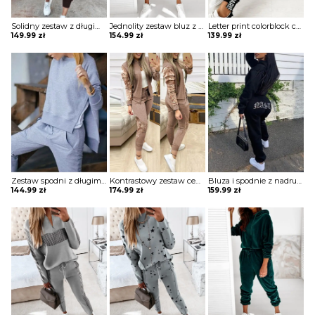
Solidny zestaw z długim rękawem i sznurkiem na co dzień komplet Allegonda
Jednolity zestaw bluz z kapturem i sznurkiem długim rękawem komplet Nicolea
Letter print colorblock cold shoulder top i zestaw spodni komplet Amarilis
149.99
zł
154.99
zł
139.99
zł
Zestaw spodni z długim rękawem i kieszeniami komplet Serafina
Kontrastowy zestaw cekinów na zamek błyskawiczny i spodnie ze sznurkiem komplet Esperia
Bluza i spodnie z nadrukiem literowym długim rękawem komplet Anthony
144.99
zł
174.99
zł
159.99
zł