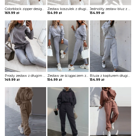
Colorblock zipper design z długim rękawem i zestawem spodni ze sznurkiem w talii komplet Soleil
Zestaw koszulek z długim rękawem i sznurkiem w talii nadrukiem gwiazdy komplet Shameka
Jednolity zestaw bluz z kapturem i sznurkiem długim rękawem komplet Nicolea
169.99
zł
154.99
zł
154.99
zł
Prosty zestaw z długim rękawem i sznurkiem do spodni komplet Tatjana
Zestaw ze ściągaczem z długim rękawem i wysokim stanem komplet Merel
Bluza z kapturem długim rękawem i spodnie wysokim stanem prostą kieszenią komplet Pet
149.99
zł
154.99
zł
154.99
zł