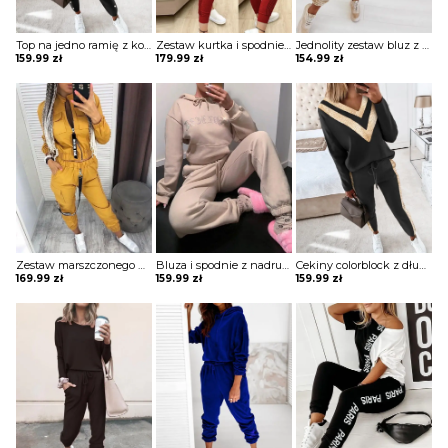
Top na jedno ramię z koralikami i zestawem spodni ze sznurkiem komplet Nathasja
Zestaw kurtka i spodnie ze sznurkiem w kontrastową kratę komplet Reizel
Jednolity zestaw bluz z kapturem i sznurkiem długim rękawem komplet Nicolea
159.99
zł
179.99
zł
154.99
zł
Zestaw marszczonego płaszcza i spodni cargo z kieszeniami na zamek błyskawiczny komplet Ezzelina
Bluza i spodnie z nadrukiem literowym długim rękawem komplet Anthony
Cekiny colorblock z długim rękawem i zestawem spodni ze sznurkiem w talii komplet Afra
169.99
zł
159.99
zł
159.99
zł