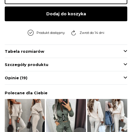
BLUZY
Dodaj do koszyka
BUTY
Produkt dostępny
Zwrot do 14 dni
SWETRY
Tabela rozmiarów
Szczegóły produktu
BIELIZNA
Opinie
(19)
Polecane dla Ciebie