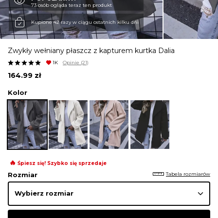
73 osób ogląda teraz ten produkt
KURTKI I PŁASZCZE
Kupione 42 razy w ciągu ostatnich kilku dni
Zwykły wełniany płaszcz z kapturem kurtka Dalia
SPÓDNICE
1K
Opinie
(21)
164.99
zł
SPODNIE
Kolor
KOMBINEZONY
DRESY
🔥
Śpiesz się! Szybko się sprzedaje
Tabela rozmiarów
Rozmiar
MARYNARKI