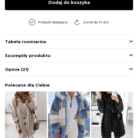
Dodaj do koszyka
BLUZY
Produkt dostępny
Zwrot do 14 dni
BUTY
Tabela rozmiarów
SWETRY
Szczegóły produktu
BIELIZNA
Opinie
(21)
Polecane dla Ciebie