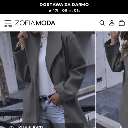
DOSTAWA ZA DARMO
🔥
17
h :
09
m :
00
s
SUKIENKI
MENU
KOMPLETY
JEANSY
SZORTY
MODA PLAŻOWA
BLUZKI
POPULARNY!