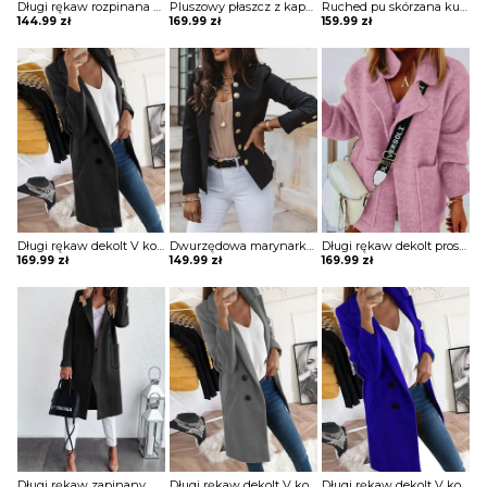
Długi rękaw rozpinana stójka skóra skórzana ekologiczna taliowana talia prosta jesień ramoneska kurtka Lakeisha
Pluszowy płaszcz z kapturem colorblock długim rękawem kurtka Gonny
Ruched pu skórzana kurtka z zamkiem błyskawicznym Sungsook
144.99
zł
169.99
zł
159.99
zł
Długi rękaw dekolt V kołnierz guziki elegancki bez wzoru dopasowany płaszcz Aaltje
Dwurzędowa marynarka z długim rękawem kurtka Gysele
Długi rękaw dekolt prosty dzianina luźny kieszenie kołnierz casual na co dzień jesień zima płaszcz sweter Ameriga
169.99
zł
149.99
zł
169.99
zł
Długi rękaw zapinany na guziki jednorzędowy jednolity kieszenie klapy elegancki bez wzoru jesień płaszcz Kipp
Długi rękaw dekolt V kołnierz guziki elegancki bez wzoru dopasowany płaszcz Aaltje
Długi rękaw dekolt V kołnierz guziki elegancki bez wzoru dopasowany płaszcz Aaltje