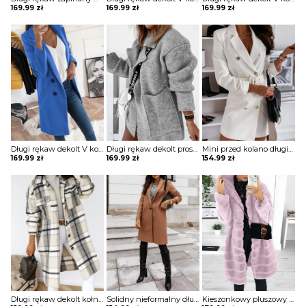
169.99
zł
169.99
zł
169.99
zł
Długi rękaw dekolt V kołnierz guziki elegancki bez wzoru dopasowany płaszcz Aaltje
Długi rękaw dekolt prosty dzianina luźny kieszenie kołnierz casual na co dzień jesień zima płaszcz sweter Ameriga
Mini przed kolano długi rękaw dekolt V luźna guziki żakiet płaszcz rozpinana elegancka Cara
169.99
zł
169.99
zł
154.99
zł
Długi rękaw dekolt kołnierzyk guziki rozpinana luźna krata kratka casual dłuższa na co dzień płaszcz Eila
Solidny nieformalny długi płaszcz z kieszeniami zapinany na guziki kurtka Annagret
Kieszonkowy pluszowy płaszcz z długim rękawem i kapturem kurtka Minjung