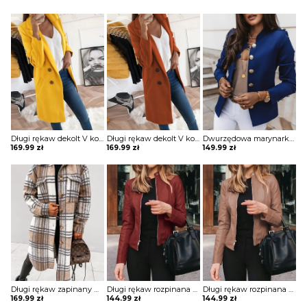
Długi rękaw dekolt V kołnierz guziki elegancki bez wzoru dopasowany płaszcz Aaltje
Długi rękaw dekolt V kołnierz guziki elegancki bez wzoru dopasowany płaszcz Aaltje
Dwurzędowa marynarka z długim rękawem kurtka Gysele
169.99
zł
169.99
zł
149.99
zł
Długi rękaw zapinany na guziki jednorzędowy krata kratka wzór kieszenie dluższy midi jesień płaszcz Sibille
Długi rękaw rozpinana stójka skóra skórzana ekologiczna taliowana talia prosta jesień ramoneska kurtka Lakeisha
Długi rękaw rozpinana stójka skóra skórzana ekologiczna taliowana talia prosta jesień ramoneska kurtka Lakeisha
169.99
zł
144.99
zł
144.99
zł