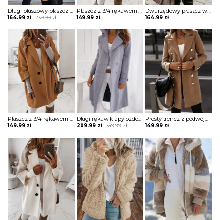
Długi pluszowy płaszcz z kołnierzem klapami kurtka Sigurhanna
Płaszcz z 3/4 rękawem i guzikami kurtka Misty
Dwurzędowy płaszcz w kratę kurtka Kacie
Original
Current
164.99
zł
239.99
zł
149.99
zł
164.99
zł
price
price
was:
is:
239.99 zł.
164.99 zł.
Płaszcz z 3/4 rękawem i guzikami kurtka Misty
Długi rękaw klapy ozdoba klamra zapinany na guziki dwurzędowy jednolity bez wzoru jesień płaszcz Hilpa
Prosty trencz z podwójnym biustem i długim rękawem kurtka Andromeda
Original
Current
149.99
zł
209.99
zł
349.99
zł
149.99
zł
price
price
was:
is:
349.99 zł.
209.99 zł.