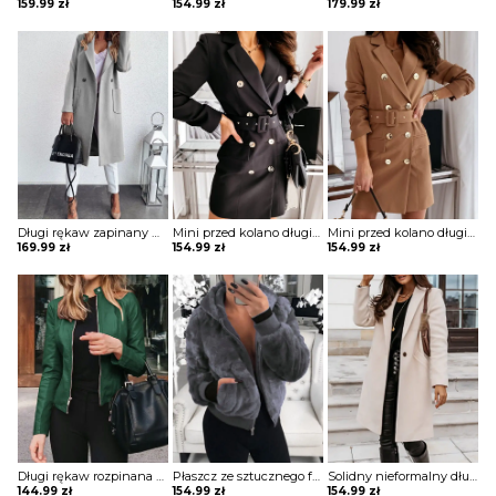
159.99
zł
154.99
zł
179.99
zł
Długi rękaw zapinany na guziki jednorzędowy jednolity kieszenie klapy elegancki bez wzoru jesień płaszcz Kipp
Mini przed kolano długi rękaw dekolt V luźna guziki żakiet płaszcz rozpinana elegancka Cara
Mini przed kolano długi rękaw dekolt V luźna guziki żakiet płaszcz rozpinana elegancka Cara
169.99
zł
154.99
zł
154.99
zł
Długi rękaw rozpinana stójka skóra skórzana ekologiczna taliowana talia prosta jesień ramoneska kurtka Lakeisha
Płaszcz ze sztucznego futra z kieszeniami na suwak kurtka Resmie
Solidny nieformalny długi płaszcz z kieszeniami zapinany na guziki kurtka Annagret
144.99
zł
154.99
zł
154.99
zł