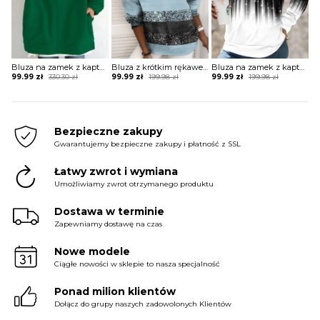
Bluza na zamek z kapturem oversize
Bluza z krótkim rękawem z nadrukiem
Bluza na zamek z kapturem
Original
Current
Original
Current
Original
Current
99.99
zł
330.30
zł
99.99
zł
199.98
zł
99.99
zł
199.98
zł
price
price
price
price
price
price
was:
is:
was:
is:
was:
is:
330.30 zł.
99.99 zł.
199.98 zł.
99.99 zł.
199.98 zł.
99.99 zł.
Bezpieczne zakupy
Gwarantujemy bezpieczne zakupy i płatność z SSL
Łatwy zwrot i wymiana
Umożliwiamy zwrot otrzymanego produktu
Dostawa w terminie
Zapewniamy dostawę na czas
Nowe modele
Ciągłe nowości w sklepie to nasza specjalność
Ponad milion klientów
Dołącz do grupy naszych zadowolonych Klientów