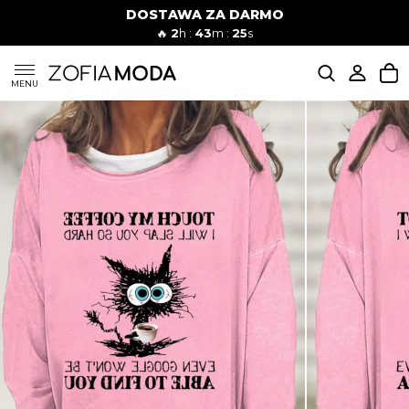
DOSTAWA ZA DARMO
🔥
2
h :
43
m :
24
s
SUKIENKI
MENU
KOMPLETY
JEANSY
SZORTY
MODA PLAŻOWA
BLUZKI