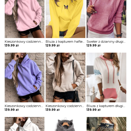
Kieszonkowy codzienny top z kapturem bluza Anthe
Bluza z kapturem haftem motylkowym Sinica
Sweter z dzianiny długim rękawem i kieszeniami Bedrije
139.99
zł
129.99
zł
129.99
zł
Kieszonkowy codzienny top z kapturem bluza Anthe
Kieszonkowy codzienny top z kapturem bluza Anthe
Bluza z kapturem długim rękawem sukienka Marje
139.99
zł
139.99
zł
139.99
zł