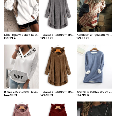
Długi rękaw dekolt kaptur jednolita casual ściągacz kangurka kieszeń luźna na co dzień bluza Delila
Płaszcz z kapturem gładkimi guzikami kurtka Fennie
Kardigan z frędzlami w kolorowe bloki paski sweter Kellia
139.99
zł
139.99
zł
159.99
zł
Bluza z kapturem i kieszeniami w literę Anabela
Płaszcz z kapturem gładkimi guzikami kurtka Pamila
Jednolity bardzo gruby top z długim rękawem bluzka Anique
144.99
zł
149.99
zł
124.99
zł