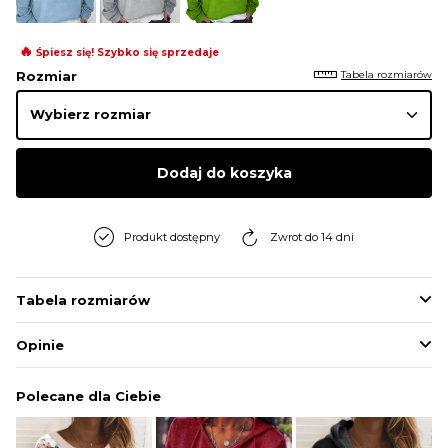
BLUZY
🔥
Śpiesz się! Szybko się sprzedaje
Tabela rozmiarów
Rozmiar
BUTY
SWETRY
Dodaj do koszyka
BIELIZNA
Produkt dostępny
Zwrot do 14 dni
Tabela rozmiarów
Opinie
Polecane dla Ciebie