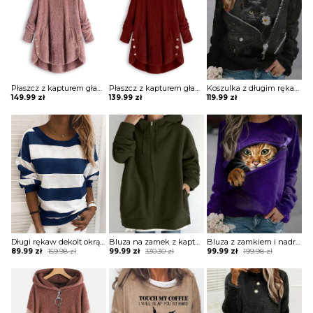
Płaszcz z kapturem gładkimi guzikami kurtka Pamila
Płaszcz z kapturem gładkimi guzikami kurtka Fennie
Koszulka z długim rękawem graficznym nadrukiem kota bluza Artura
149.99
zł
139.99
zł
119.99
zł
Długi rękaw dekolt okrągły paski ściągacz luźna casual na co dzień do pracy zima jesień bluzka Lorene
Bluza na zamek z kapturem oversize
Bluza z zamkiem i nadrukiem
Original
Current
Original
Current
Original
Current
89.99
zł
159.98
zł
99.99
zł
330.30
zł
99.99
zł
199.98
zł
price
price
price
price
price
price
was:
is:
was:
is:
was:
is:
159.98 zł.
89.99 zł.
330.30 zł.
99.99 zł.
199.98 zł.
99.99 zł.