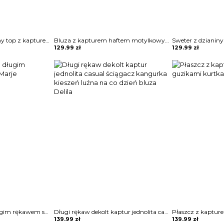
Kieszonkowy codzienny top z kapturem bluza Anthe
Bluza z kapturem haftem motylkowym Sinica
129.99
zł
129.99
zł
Bluza z kapturem długim rękawem sukienka Marje
Długi rękaw dekolt kaptur jednolita casual ściągacz kangurka kieszeń luźna na co dzień bluza Delila
139.99
zł
139.99
zł