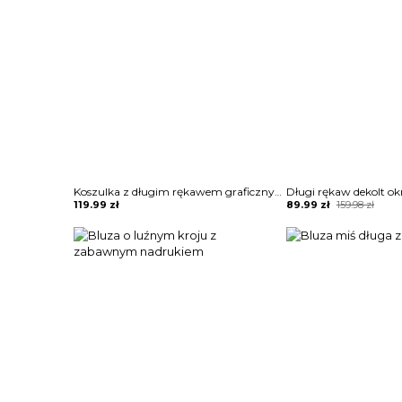
Koszulka z długim rękawem graficznym nadrukiem kota bluza Artura
Original
Current
119.99
zł
89.99
zł
159.98
zł
price
price
was:
is:
159.98 zł.
89.99 zł.