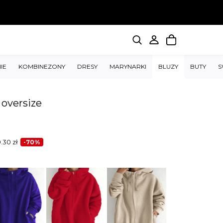
IE
KOMBINEZONY
DRESY
MARYNARKI
BLUZY
BUTY
S
oversize
0.30
zł
-70%