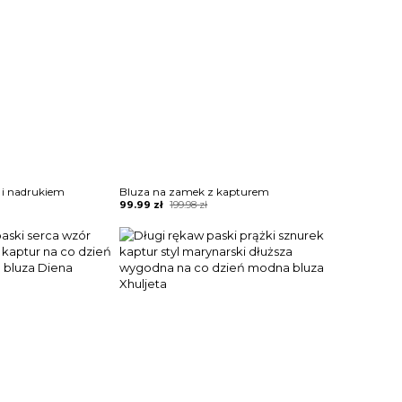
 i nadrukiem
Bluza na zamek z kapturem
Original
Current
99.99
zł
199.98
zł
price
price
was:
is:
199.98 zł.
99.99 zł.