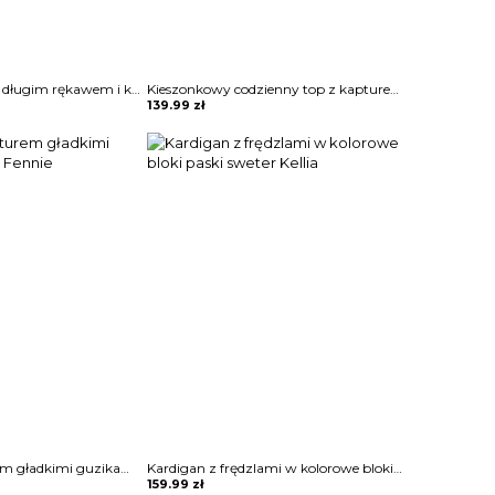
Sweter z dzianiny długim rękawem i kieszeniami Bedrije
Kieszonkowy codzienny top z kapturem bluza Anthe
139.99
zł
Płaszcz z kapturem gładkimi guzikami kurtka Fennie
Kardigan z frędzlami w kolorowe bloki paski sweter Kellia
159.99
zł