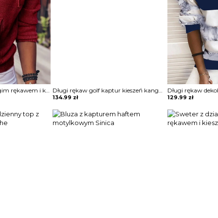
Sweter z dzianiny długim rękawem i kieszeniami Bedrije
Długi rękaw golf kaptur kieszeń kangurka napis wzór ściągacz na co dzień casual sportowa bluza Irmgarda
134.99
zł
129.99
zł