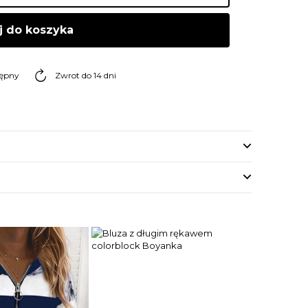
j do koszyka
tępny
Zwrot do 14 dni