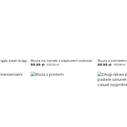
Długi rękaw dekolt okrągły paski ściągacz luźna casual na co dzień do pracy zima jesień bluzka Lorene
Bluza na zamek z kapturem oversize
Bluza z zamkiem
Original
Current
Original
Current
99.99
zł
330.30
zł
99.99
zł
199.98
zł
price
price
price
price
was:
is:
was:
is:
330.30 zł.
99.99 zł.
199.98 zł.
99.99 zł.