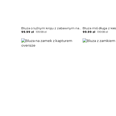
Bluza o luźnym kroju z zabawnym nadrukiem
Bluza miś długa z kie
Original
Current
Original
Current
99.99
zł
199.98
zł
99.99
zł
199.98
zł
price
price
price
price
was:
is:
was:
is:
199.98 zł.
99.99 zł.
199.98 zł.
99.99 zł.