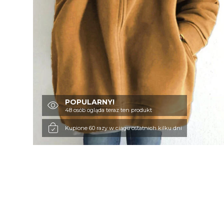
POPULARNY!
48 osób ogląda teraz ten produkt
Kupione 60 razy w ciągu ostatnich kilku dni