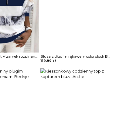
Długi rękaw dekolt V zamek rozpinana pasy grafika elegancka wzór kwiaty casual ściągacz luźna na co dzień bluza Mahalia
Bluza z długim rękawem colorblock Boyanka
119.99
zł