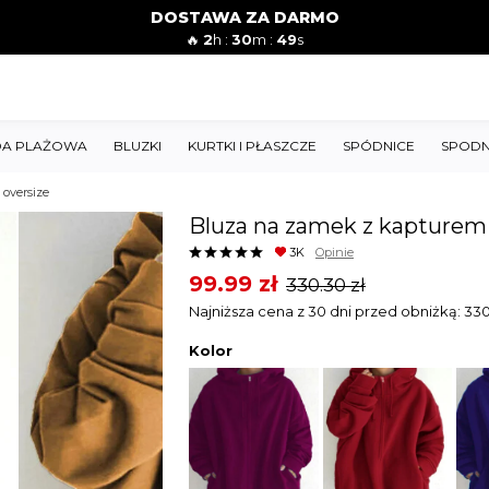
DOSTAWA ZA DARMO
🔥
2
h :
30
m :
47
s
A PLAŻOWA
BLUZKI
KURTKI I PŁASZCZE
SPÓDNICE
SPODN
oversize
Bluza na zamek z kapturem 
3K
Opinie
Original
Current
99.99
zł
330.30
zł
price
price
Najniższa cena z 30 dni przed obniżką:
33
was:
is:
Kolor
330.30 zł.
99.99 zł.