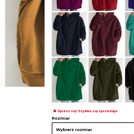
🔥
Śpiesz się! Szybko się sprzedaje
Rozmiar