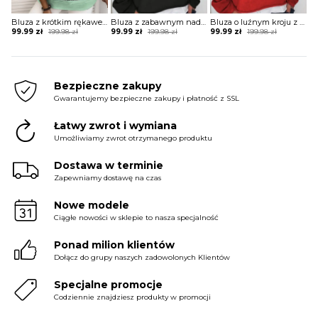
Bluza z krótkim rękawem z nadrukiem
Bluza z zabawnym nadrukiem
Bluza o luźnym kroju z zabawnym nadrukiem
Original
Current
Original
Current
Original
Current
99.99
zł
199.98
zł
99.99
zł
199.98
zł
99.99
zł
199.98
zł
price
price
price
price
price
price
was:
is:
was:
is:
was:
is:
199.98 zł.
99.99 zł.
199.98 zł.
99.99 zł.
199.98 zł.
99.99 zł.
Bezpieczne zakupy
Gwarantujemy bezpieczne zakupy i płatność z SSL
Łatwy zwrot i wymiana
Umożliwiamy zwrot otrzymanego produktu
Dostawa w terminie
Zapewniamy dostawę na czas
Nowe modele
Ciągłe nowości w sklepie to nasza specjalność
Ponad milion klientów
Dołącz do grupy naszych zadowolonych Klientów
Specjalne promocje
Codziennie znajdziesz produkty w promocji