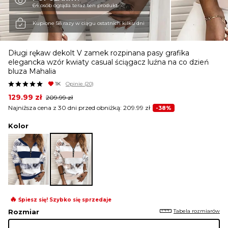
64 osób ogląda teraz ten produkt
KURTKI I PŁASZCZE
Kupione 58 razy w ciągu ostatnich kilku dni
Długi rękaw dekolt V zamek rozpinana pasy grafika
SPÓDNICE
elegancka wzór kwiaty casual ściągacz luźna na co dzień
bluza Mahalia
1K
Opinie
(20)
SPODNIE
Original
Current
129.99
zł
209.99
zł
price
price
Najniższa cena z 30 dni przed obniżką:
209.99
zł
-38%
was:
is:
209.99 zł.
129.99 zł.
Kolor
KOMBINEZONY
DRESY
🔥
MARYNARKI
Śpiesz się! Szybko się sprzedaje
Tabela rozmiarów
Rozmiar