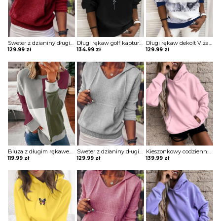
Sweter z dzianiny długim rękawem i kieszeniami Bedrije
Długi rękaw golf kaptur kieszeń kangurka napis wzór ściągacz na co dzień casual sportowa bluza Irmgarda
Długi rękaw dekolt V zamek rozpinana pasy grafika elegancka wzór kwiaty casual ściągacz luźna na co dzień bluza Mahalia
129.99
zł
134.99
zł
129.99
zł
Bluza z długim rękawem colorblock Boyanka
Sweter z dzianiny długim rękawem i kieszeniami Bedrije
Kieszonkowy codzienny top z kapturem bluza Anthe
119.99
zł
129.99
zł
139.99
zł