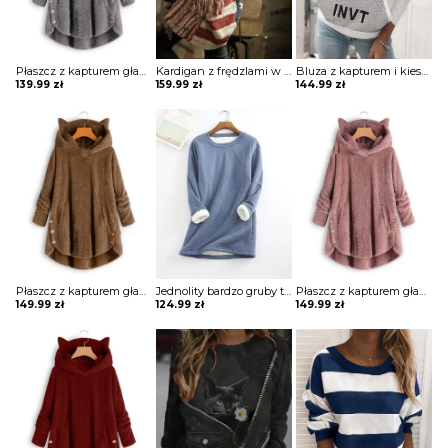
Płaszcz z kapturem gładkimi guzikami kurtka Fennie
Kardigan z frędzlami w kolorowe bloki paski sweter Kellia
Bluza z kapturem i kieszeniami w literę Anabela
139.99
zł
159.99
zł
144.99
zł
Płaszcz z kapturem gładkimi guzikami kurtka Pamila
Jednolity bardzo gruby top z długim rękawem bluzka Anique
Płaszcz z kapturem gładkimi guzikami kurtka Pamila
149.99
zł
124.99
zł
149.99
zł