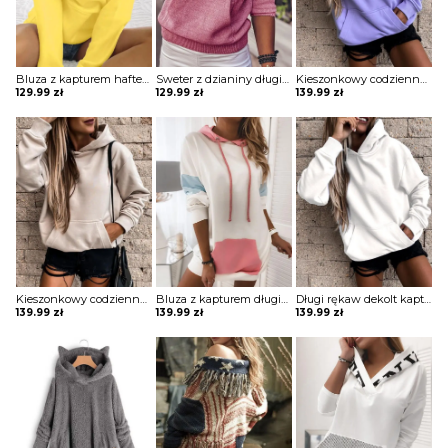
Bluza z kapturem haftem motylkowym Sinica
Sweter z dzianiny długim rękawem i kieszeniami Bedrije
Kieszonkowy codzienny top z kapturem bluza Anthe
129.99
zł
129.99
zł
139.99
zł
Kieszonkowy codzienny top z kapturem bluza Anthe
Bluza z kapturem długim rękawem sukienka Marje
Długi rękaw dekolt kaptur jednolita casual ściągacz kangurka kieszeń luźna na co dzień bluza Delila
139.99
zł
139.99
zł
139.99
zł