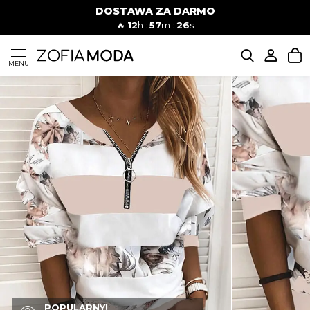
DOSTAWA ZA DARMO
🔥
12
h :
57
m :
24
s
SUKIENKI
MENU
KOMPLETY
JEANSY
SZORTY
MODA PLAŻOWA
BLUZKI
POPULARNY!