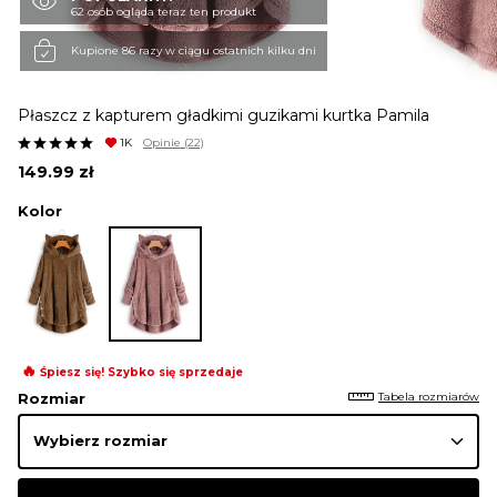
62 osób ogląda teraz ten produkt
KURTKI I PŁASZCZE
Kupione 86 razy w ciągu ostatnich kilku dni
Płaszcz z kapturem gładkimi guzikami kurtka Pamila
SPÓDNICE
1K
Opinie
(22)
149.99
zł
SPODNIE
Kolor
KOMBINEZONY
DRESY
🔥
Śpiesz się! Szybko się sprzedaje
Tabela rozmiarów
Rozmiar
MARYNARKI