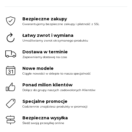
price
price
price
price
price
price
was:
is:
was:
is:
was:
is:
199.98 zł.
99.99 zł.
199.98 zł.
99.99 zł.
199.98 zł.
99.99 zł.
Bezpieczne zakupy
Gwarantujemy bezpieczne zakupy i płatność z SSL
Łatwy zwrot i wymiana
Umożliwiamy zwrot otrzymanego produktu
Dostawa w terminie
Zapewniamy dostawę na czas
Nowe modele
Ciągłe nowości w sklepie to nasza specjalność
Ponad milion klientów
Dołącz do grupy naszych zadowolonych Klientów
Specjalne promocje
Codziennie znajdziesz produkty w promocji
Bezpieczna wysyłka
Śledź swoją przesyłkę online