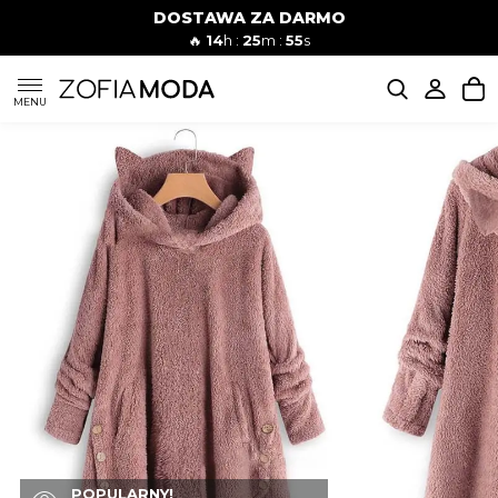
DOSTAWA ZA DARMO
🔥
14
h :
25
m :
54
s
SUKIENKI
MENU
KOMPLETY
JEANSY
SZORTY
MODA PLAŻOWA
BLUZKI
POPULARNY!