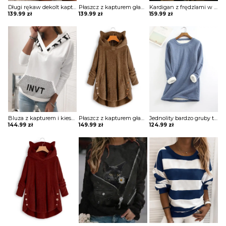
Długi rękaw dekolt kaptur jednolita casual ściągacz kangurka kieszeń luźna na co dzień bluza Delila
Płaszcz z kapturem gładkimi guzikami kurtka Fennie
Kardigan z frędzlami w kolorowe bloki paski sweter Kellia
139.99
zł
139.99
zł
159.99
zł
Bluza z kapturem i kieszeniami w literę Anabela
Płaszcz z kapturem gładkimi guzikami kurtka Pamila
Jednolity bardzo gruby top z długim rękawem bluzka Anique
144.99
zł
149.99
zł
124.99
zł