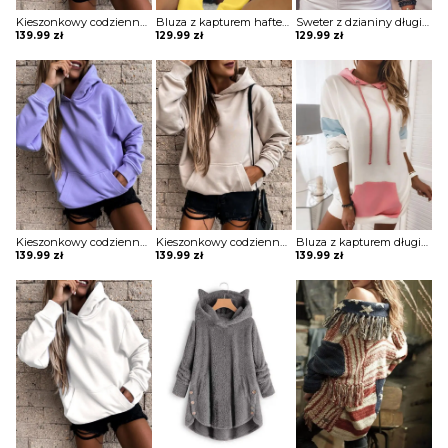
Kieszonkowy codzienny top z kapturem bluza Anthe
Bluza z kapturem haftem motylkowym Sinica
Sweter z dzianiny długim rękawem i kieszeniami Bedrije
139.99
zł
129.99
zł
129.99
zł
Kieszonkowy codzienny top z kapturem bluza Anthe
Kieszonkowy codzienny top z kapturem bluza Anthe
Bluza z kapturem długim rękawem sukienka Marje
139.99
zł
139.99
zł
139.99
zł