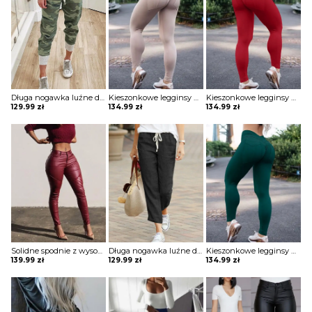
Długa nogawka luźne dresowe moro wiązane ściągacz eleganckie casual spodnie Ragnhild
Kieszonkowe legginsy do jogi z wysokim stanem spodnie Vijaya
Kieszonkowe legginsy do jogi z wysokim stanem spodnie Vijaya
129.99
zł
134.99
zł
134.99
zł
Solidne spodnie z wysokim stanem marszczeniami Andolina
Długa nogawka luźne dresowe jednolite bez wzoru wygodne ściągacz sportowe dresy casual spodnie Fortuna
Kieszonkowe legginsy do jogi z wysokim stanem spodnie Vijaya
139.99
zł
129.99
zł
134.99
zł