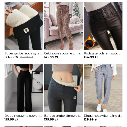
Super grube legginsy z nadrukiem kota spodnie Naldina
Cekinowe spodnie z mankietami i cekinami szorty Emmelie
Podszyte polarem spodnie ze skóry pu z guzikami Aja
Original
Current
124.99
zł
249.99
zł
149.99
zł
134.99
zł
price
price
was:
is:
249.99 zł.
124.99 zł.
Długa nogawka dzwony szerokie luźne jednolite wysoki stan bez wzoru pas eleganckie casual spodnie Golda
Bardzo grube zimowe polarowe legginsy z wysokim stanem spodnie Armgard
Długa nogawka luźne dresowe wiązane jednolite wygodne ściągacz casual spodnie Darcie
159.99
zł
139.99
zł
129.99
zł