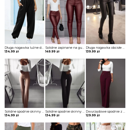
Długa nogawka luźne dresowe jednolite bez wzoru ściągacz wiązane kieszenie casual spodnie Iyana
Solidne zapinane na guziki codzienne powlekane spodnie z pu Maranda
Długa nogawka obcisłe jednolite bez wzoru ściągacz eleganckie skórzane skóra ekologiczna casual spodnie Lue
134.99
zł
149.99
zł
139.99
zł
Solidne spodnie skinny z wysokim stanem szorty Katha
Solidne spodnie skinny z wysokim stanem szorty Katha
Dwurzędowe spodnie z wysokim stanem i szerokimi nogawkami szorty Thurayya
134.99
zł
134.99
zł
129.99
zł