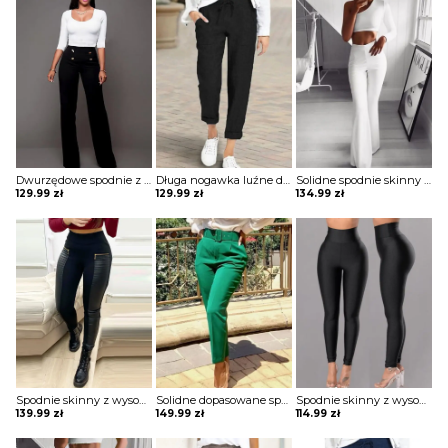
Dwurzędowe spodnie z wysokim stanem i szerokimi nogawkami szorty Csenge
Długa nogawka luźne dresowe wiązane jednolite wygodne ściągacz casual spodnie Darcie
Solidne spodnie skinny z wysokim stanem szorty Katha
129.99
zł
129.99
zł
134.99
zł
Spodnie skinny z wysokim stanem i zamkiem błyskawicznym ze skóry pu Aubry
Solidne dopasowane spodnie z kieszeniami Thordis
Spodnie skinny z wysokim stanem Meltem
139.99
zł
149.99
zł
114.99
zł