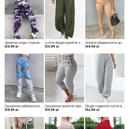
Spodnie cargo z kieszeniami w kamuflażu Annegien
Luźne długie spodnie z solidną kieszenią szorty Dotty
Solidne dopasowane spodnie z kieszeniami Thordis
129.99
zł
124.99
zł
149.99
zł
Casualowe odblaskowe spodnie dresowe colorblock szorty Deonna
Casualowe spodnie zapinane na guziki Hiroko
Długa nogawka luźne dresowe jednolite bez wzoru ściągacz wiązane kieszenie casual spodnie Iyana
139.99
zł
139.99
zł
134.99
zł