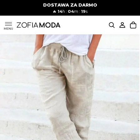
DOSTAWA ZA DARMO
🔥
14
h :
04
m :
18
s
SUKIENKI
MENU
KOMPLETY
JEANSY
SZORTY
MODA PLAŻOWA
BLUZKI