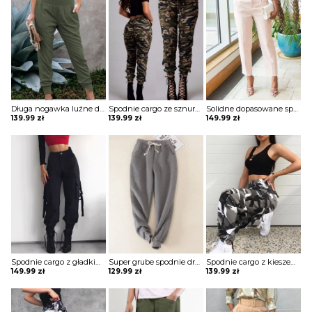
Długa nogawka luźne dresowe jednolite bez wzoru ściągacz marszczenie kieszenie casual spodnie Beezie
Spodnie cargo ze sznurkiem w kamuflażu szorty Bastienne
Solidne dopasowane spodnie z kieszeniami Thordis
139.99
zł
139.99
zł
149.99
zł
Spodnie cargo z gładkimi kieszeniami Sooja
Super grube spodnie dresowe z gładkim sznurkiem w talii szorty Willamina
Spodnie cargo z kieszeniami w kamuflażu Tinisha
149.99
zł
129.99
zł
139.99
zł