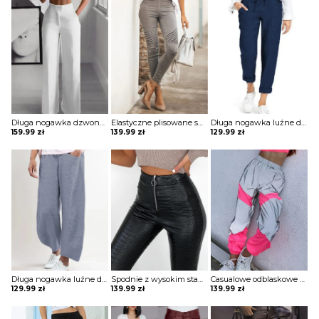
Długa nogawka dzwony szerokie luźne jednolite wysoki stan bez wzoru pas eleganckie casual spodnie Golda
Elastyczne plisowane spodnie zapinane na suwak szorty Belicia
Długa nogawka luźne dresowe wiązane jednolite wygodne ściągacz casual spodnie Darcie
159.99
zł
139.99
zł
129.99
zł
Długa nogawka luźne dresowe szerokie jednolite bez wzoru ściągacz wiązane kieszenie casual spodnie Klaarke
Spodnie z wysokim stanem ze sztucznej skóry Melantha
Casualowe odblaskowe spodnie dresowe colorblock szorty Deonna
129.99
zł
139.99
zł
139.99
zł