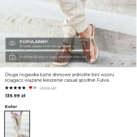
KURTKI I PŁASZCZE
SPÓDNICE
POPULARNY!
30 osób ogląda teraz ten produkt
SPODNIE
Kupione 52 razy w ciągu ostatnich kilku dni
Długa nogawka luźne dresowe jednolite bez wzoru
KOMBINEZONY
ściągacz wiązane kieszenie casual spodnie Fulvia
3K
Opinie
(20)
139.99
zł
DRESY
Kolor
MARYNARKI