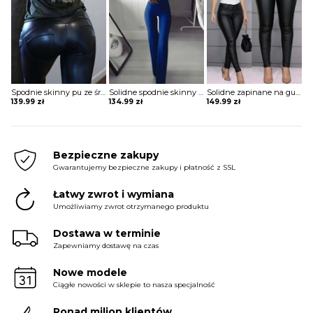
Spodnie skinny pu ze średnim stanem z guzikami Jeanette
Solidne spodnie skinny z wysokim stanem szorty Katha
Solidne zapinane na guziki codzienne powlekane spodnie z pu Maranda
139.99
zł
134.99
zł
149.99
zł
Bezpieczne zakupy
Gwarantujemy bezpieczne zakupy i płatność z SSL
Łatwy zwrot i wymiana
Umożliwiamy zwrot otrzymanego produktu
Dostawa w terminie
Zapewniamy dostawę na czas
Nowe modele
Ciągłe nowości w sklepie to nasza specjalność
Ponad milion klientów