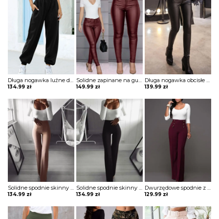
Długa nogawka luźne dresowe jednolite bez wzoru ściągacz wiązane kieszenie casual spodnie Iyana
Solidne zapinane na guziki codzienne powlekane spodnie z pu Maranda
Długa nogawka obcisłe jednolite bez wzoru ściągacz eleganckie skórzane skóra ekologiczna casual spodnie Lue
134.99
zł
149.99
zł
139.99
zł
Solidne spodnie skinny z wysokim stanem szorty Katha
Solidne spodnie skinny z wysokim stanem szorty Katha
Dwurzędowe spodnie z wysokim stanem i szerokimi nogawkami szorty Thurayya
134.99
zł
134.99
zł
129.99
zł