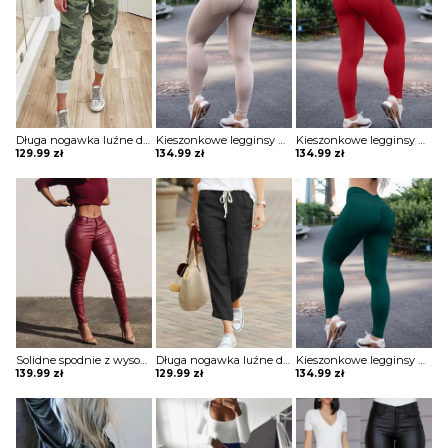
Długa nogawka luźne dresowe moro wiązane ściągacz eleganckie casual spodnie Ragnhild
Kieszonkowe legginsy do jogi z wysokim stanem spodnie Vijaya
Kieszonkowe legginsy do jogi z wysokim stanem spodnie Vijaya
129.99
zł
134.99
zł
134.99
zł
Solidne spodnie z wysokim stanem marszczeniami Andolina
Długa nogawka luźne dresowe jednolite bez wzoru wygodne ściągacz sportowe dresy casual spodnie Fortuna
Kieszonkowe legginsy do jogi z wysokim stanem spodnie Vijaya
139.99
zł
129.99
zł
134.99
zł