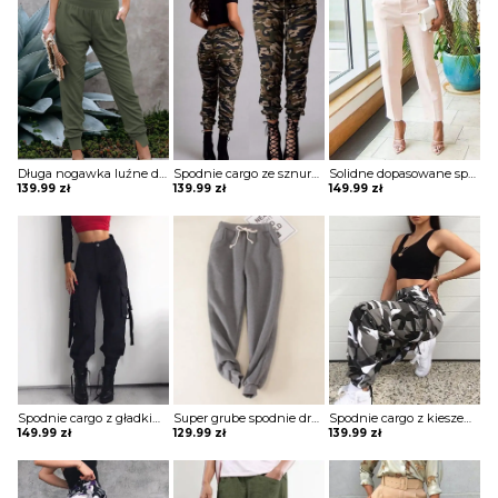
Długa nogawka luźne dresowe jednolite bez wzoru ściągacz marszczenie kieszenie casual spodnie Beezie
Spodnie cargo ze sznurkiem w kamuflażu szorty Bastienne
Solidne dopasowane spodnie z kieszeniami Thordis
139.99
zł
139.99
zł
149.99
zł
Spodnie cargo z gładkimi kieszeniami Sooja
Super grube spodnie dresowe z gładkim sznurkiem w talii szorty Willamina
Spodnie cargo z kieszeniami w kamuflażu Tinisha
149.99
zł
129.99
zł
139.99
zł