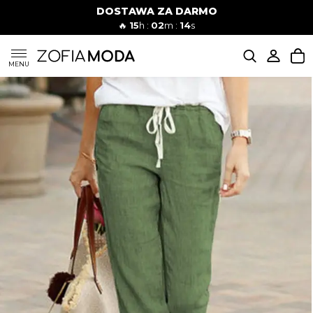
DOSTAWA ZA DARMO
🔥
15
h :
02
m :
12
s
SUKIENKI
MENU
KOMPLETY
JEANSY
SZORTY
MODA PLAŻOWA
BLUZKI