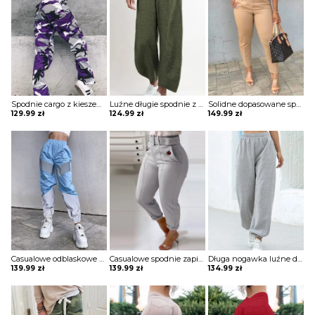
Spodnie cargo z kieszeniami w kamuflażu Annegien
Luźne długie spodnie z solidną kieszenią szorty Dotty
Solidne dopasowane spodnie z kieszeniami Thordis
129.99
zł
124.99
zł
149.99
zł
Casualowe odblaskowe spodnie dresowe colorblock szorty Deonna
Casualowe spodnie zapinane na guziki Hiroko
Długa nogawka luźne dresowe jednolite bez wzoru ściągacz wiązane kieszenie casual spodnie Iyana
139.99
zł
139.99
zł
134.99
zł