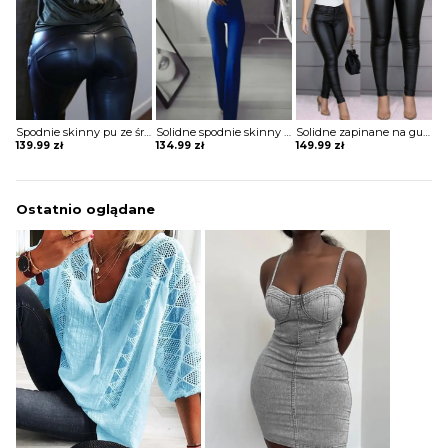
Spodnie skinny pu ze średnim stanem z guzikami Jeanette
Solidne spodnie skinny z wysokim stanem szorty Katha
Solidne zapinane na guziki codzienne powlekane spodnie z pu Maranda
139.99
zł
134.99
zł
149.99
zł
Ostatnio oglądane