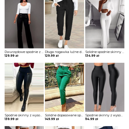
Dwurzędowe spodnie z wysokim stanem i szerokimi nogawkami szorty Csenge
Długa nogawka luźne dresowe wiązane jednolite wygodne ściągacz casual spodnie Darcie
Solidne spodnie skinny z wysokim stanem szorty Katha
129.99
zł
129.99
zł
134.99
zł
Spodnie skinny z wysokim stanem i zamkiem błyskawicznym ze skóry pu Aubry
Solidne dopasowane spodnie z kieszeniami Thordis
Spodnie skinny z wysokim stanem Meltem
139.99
zł
149.99
zł
114.99
zł