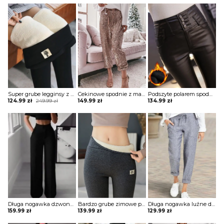
Super grube legginsy z nadrukiem kota spodnie Naldina
Cekinowe spodnie z mankietami i cekinami szorty Emmelie
Podszyte polarem spodnie ze skóry pu z guzikami Aja
Original
Current
124.99
zł
249.99
zł
149.99
zł
134.99
zł
price
price
was:
is:
249.99 zł.
124.99 zł.
Długa nogawka dzwony szerokie luźne jednolite wysoki stan bez wzoru pas eleganckie casual spodnie Golda
Bardzo grube zimowe polarowe legginsy z wysokim stanem spodnie Armgard
Długa nogawka luźne dresowe wiązane jednolite wygodne ściągacz casual spodnie Darcie
159.99
zł
139.99
zł
129.99
zł