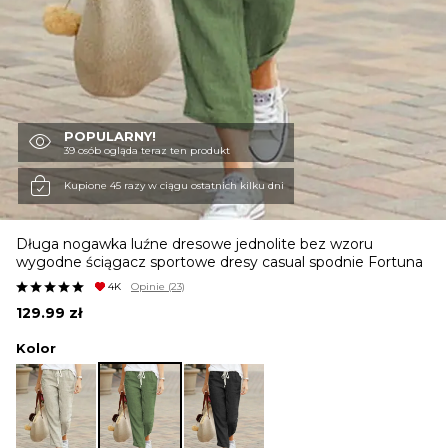
KURTKI I PŁASZCZE
SPÓDNICE
POPULARNY!
39 osób ogląda teraz ten produkt
SPODNIE
Kupione 45 razy w ciągu ostatnich kilku dni
Długa nogawka luźne dresowe jednolite bez wzoru
KOMBINEZONY
wygodne ściągacz sportowe dresy casual spodnie Fortuna
4K
Opinie
(23)
129.99
zł
DRESY
Kolor
MARYNARKI