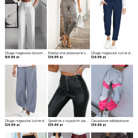
Długa nogawka dzwony szerokie luźne jednolite wysoki stan bez wzoru pas eleganckie casual spodnie Golda
Elastyczne plisowane spodnie zapinane na suwak szorty Belicia
Długa nogawka luźne dresowe wiązane jednolite wygodne ściągacz casual spodnie Darcie
159.99
zł
139.99
zł
129.99
zł
Długa nogawka luźne dresowe szerokie jednolite bez wzoru ściągacz wiązane kieszenie casual spodnie Klaarke
Spodnie z wysokim stanem ze sztucznej skóry Melantha
Casualowe odblaskowe spodnie dresowe colorblock szorty Deonna
129.99
zł
139.99
zł
139.99
zł