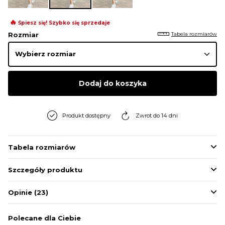
BLUZY
🔥
Śpiesz się! Szybko się sprzedaje
Tabela rozmiarów
Rozmiar
BUTY
SWETRY
Dodaj do koszyka
BIELIZNA
Produkt dostępny
Zwrot do 14 dni
Tabela rozmiarów
Szczegóły produktu
Opinie
(23)
Polecane dla Ciebie