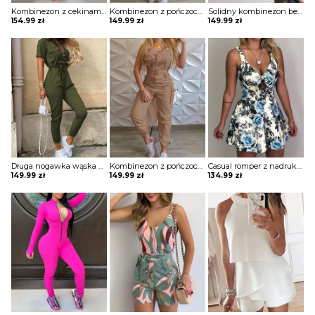
Kombinezon z cekinami zapinany na zamek i wiązany w talii Assel
Kombinezon z pończochami w stylu kieszonkowym Kyunghee
Solidny kombinezon bez rękawów z okrągłym dekoltem Nineke
154.99
zł
149.99
zł
149.99
zł
Długa nogawka wąska krótki rękaw dekolt V kołnierzyk ściągacz casual kieszenie kombinezon Insken
Kombinezon z pończochami w stylu kieszonkowym Kyunghee
Casual romper z nadrukiem kombinezon Nasja
149.99
zł
149.99
zł
134.99
zł