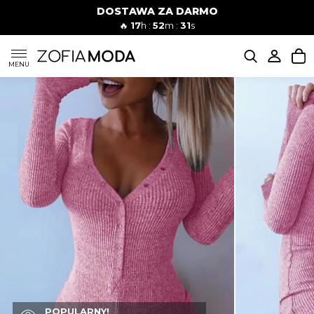
DOSTAWA ZA DARMO
🔥
17
h :
52
m :
30
s
SUKIENKI
MENU
KOMPLETY
JEANSY
SZORTY
MODA PLAŻOWA
BLUZKI
POPULARNY!