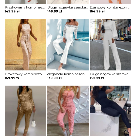
Prążkowany kombinezon z zamkiem przodu Zvonka
Długa nogawka szeroka krótki rękaw dekolt V kołnierzyk bez wzoru ściągacz elegancki luźny lato kombinezon Ladislava
Dżinsowy kombinezon bez rękawów z guzikami i kieszeniami Caryn
149.99
zł
149.99
zł
164.99
zł
Brokatowy kombinezon bez rękawów z okrągłym dekoltem i cekinami Tammera
elegancki kombinezon z szerokimi nogawkami i koronkowymi rękawami romper Alaina
Długa nogawka szeroka długi rękaw bufki dekolt prosty luźny wiązanie elegancki kombinezon Rasa
169.99
zł
139.99
zł
159.99
zł