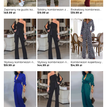
Zapinany na guziki kombinezon w paski z krótkim rękawem Diamanto
Solidny kombinezon z długim rękawem cargo Taru
Brokatowy kombinezon bez rękawów z okrągłym dekoltem i cekinami Sheron
149.99
zł
139.99
zł
139.99
zł
Stylowy kombinezon na jedno ramię z rozcięciem rękawach Igballe
Stylowy kombinezon na jedno ramię z rozcięciem rękawach Rahime
Kombinezon kopertowy z szerokimi nogawkami w geometryczny wzór Rogeria
159.99
zł
144.99
zł
154.99
zł