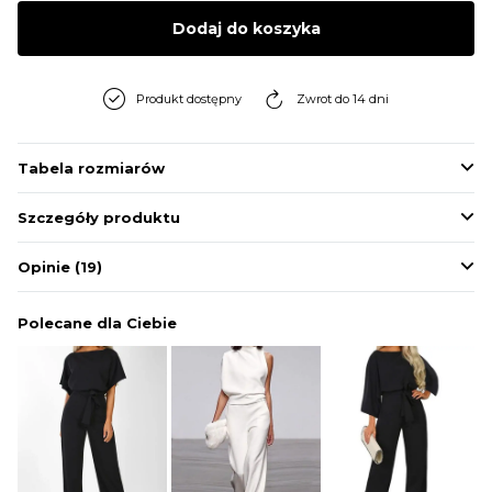
BLUZY
Dodaj do koszyka
BUTY
Produkt dostępny
Zwrot do 14 dni
SWETRY
Tabela rozmiarów
Szczegóły produktu
BIELIZNA
Opinie
(19)
Polecane dla Ciebie