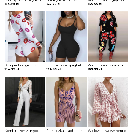
Solidny codzienny kombinezon z kieszenią na guziki Eisine
Solidny kombinezon z krótkim rękawem zapinany na guziki Lilia
Kombinezon z głębokim dekoltem i koronką Fenna
154.99
zł
154.99
zł
149.99
zł
Romper lounge z długim rękawem nadrukiem ust kombinezon Wesseline
Romper biker spaghetti strap kombinezon Chadia
Kombinezon z nadrukiem latarni kreskówek Eliana
134.99
zł
124.99
zł
169.99
zł
Kombinezon z głębokim dekoltem i koronką Mab
Ramiączka spaghetti z nadrukiem liści wiązany kombinezon w paski Donjeta
Wielowarstwowy romper z siateczki falbanami i kwiatowym nadrukiem kombinezon Haralda