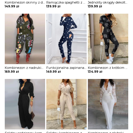
Kombinezon skinny z długim rękawem zamkiem błyskawicznym Kaycee
Ramiączka spaghetti z nadrukiem liści wiązany kombinezon w paski Donjeta
Jednolity okrągły dekolt ruffles casual romper kombinezon Yanina
149.99
zł
139.99
zł
139.99
zł
Kombinezon z nadrukiem latarni kreskówek Eliana
Funkcjonalna zapinana na guziki piżama dla dorosłych z nadrukiem gwiazdy księżyca kombinezon Annamarie
Kombinezon z krótkim rękawem nadrukiem literowym Apostolia
169.99
zł
149.99
zł
134.99
zł