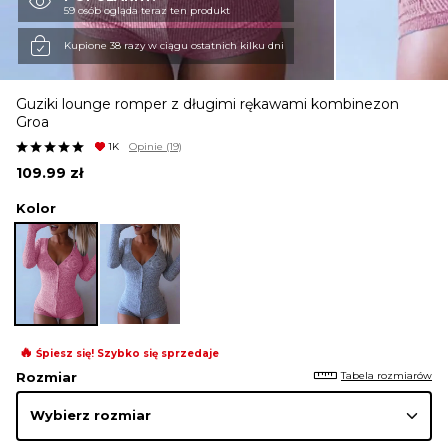
59 osób ogląda teraz ten produkt
KURTKI I PŁASZCZE
Kupione 38 razy w ciągu ostatnich kilku dni
Guziki lounge romper z długimi rękawami kombinezon
SPÓDNICE
Groa
1K
Opinie
(19)
109.99
zł
SPODNIE
Kolor
KOMBINEZONY
DRESY
🔥
Śpiesz się! Szybko się sprzedaje
Tabela rozmiarów
Rozmiar
MARYNARKI