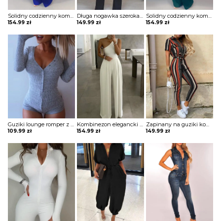
Solidny codzienny kombinezon z kieszenią na guziki Eisine
Długa nogawka szeroka bez rękawów asymetryczny dekolt wiązanie elegancki impreza kombinezon Nadia
Solidny codzienny kombinezon z kieszenią na guziki Eisine
154.99
zł
149.99
zł
154.99
zł
Guziki lounge romper z długimi rękawami kombinezon Groa
Kombinezon elegancki na jedno ramię na wyjście na przyjęcie szerokie nogawki opinająca góra Averi
Zapinany na guziki kombinezon w paski z krótkim rękawem Diamanto
109.99
zł
154.99
zł
149.99
zł