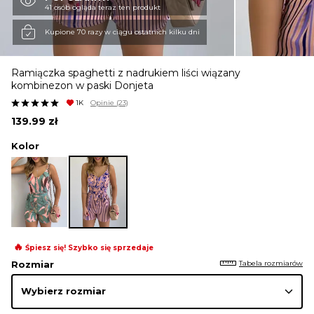
41 osób ogląda teraz ten produkt
KURTKI I PŁASZCZE
Kupione 70 razy w ciągu ostatnich kilku dni
Ramiączka spaghetti z nadrukiem liści wiązany
SPÓDNICE
kombinezon w paski Donjeta
1K
Opinie
(23)
139.99
zł
SPODNIE
Kolor
KOMBINEZONY
DRESY
🔥
Śpiesz się! Szybko się sprzedaje
Tabela rozmiarów
Rozmiar
MARYNARKI