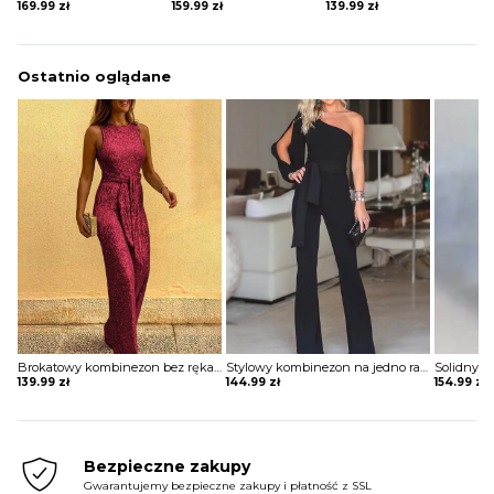
169.99
zł
159.99
zł
139.99
zł
Ostatnio oglądane
Brokatowy kombinezon bez rękawów z okrągłym dekoltem i cekinami Sheron
Stylowy kombinezon na jedno ramię z rozcięciem rękawach Rahime
139.99
zł
144.99
zł
154.99
zł
Bezpieczne zakupy
Gwarantujemy bezpieczne zakupy i płatność z SSL