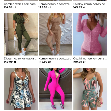
Kombinezon z cekinami zapinany na zamek i wiązany w talii Assel
Kombinezon z pończochami w stylu kieszonkowym Kyunghee
Solidny kombinezon bez rękawów z okrągłym dekoltem Nineke
154.99
zł
149.99
zł
149.99
zł
Długa nogawka wąska krótki rękaw dekolt V kołnierzyk ściągacz casual kieszenie kombinezon Insken
Kombinezon z pończochami w stylu kieszonkowym Kyunghee
Guziki lounge romper z długimi rękawami kombinezon Groa
149.99
zł
149.99
zł
109.99
zł