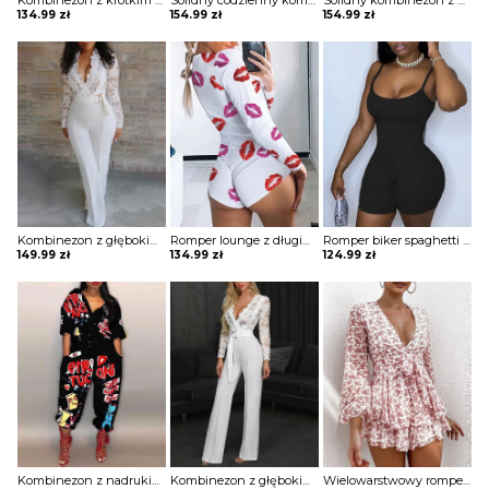
Kombinezon z krótkim rękawem nadrukiem literowym Apostolia
Solidny codzienny kombinezon z kieszenią na guziki Eisine
Solidny kombinezon z krótkim rękawem zapinany na guziki Lilia
134.99
zł
154.99
zł
154.99
zł
Kombinezon z głębokim dekoltem i koronką Fenna
Romper lounge z długim rękawem nadrukiem ust kombinezon Wesseline
Romper biker spaghetti strap kombinezon Chadia
149.99
zł
134.99
zł
124.99
zł
Kombinezon z nadrukiem latarni kreskówek Eliana
Kombinezon z głębokim dekoltem i koronką Mab
Wielowarstwowy romper z siateczki falbanami i kwiatowym nadrukiem kombinezon Haralda