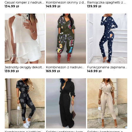
Casual romper z nadrukiem kombinezon Nasja
Kombinezon skinny z długim rękawem zamkiem błyskawicznym Kaycee
Ramiączka spaghetti z nadrukiem liści wiązany kombinezon w paski Donjeta
134.99
zł
149.99
zł
139.99
zł
Jednolity okrągły dekolt ruffles casual romper kombinezon Yanina
Kombinezon z nadrukiem latarni kreskówek Eliana
Funkcjonalna zapinana na guziki piżama dla dorosłych z nadrukiem gwiazdy księżyca kombinezon Annamarie
139.99
zł
169.99
zł
149.99
zł