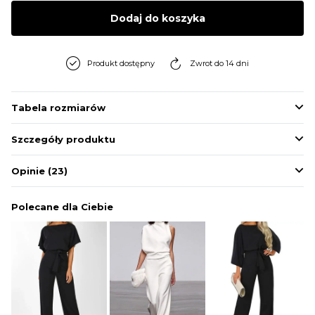
BLUZY
Dodaj do koszyka
BUTY
Produkt dostępny
Zwrot do 14 dni
SWETRY
Tabela rozmiarów
Szczegóły produktu
BIELIZNA
Opinie
(23)
Polecane dla Ciebie