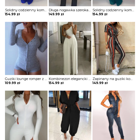
Solidny codzienny kombinezon z kieszenią na guziki Eisine
Długa nogawka szeroka bez rękawów asymetryczny dekolt wiązanie elegancki impreza kombinezon Nadia
Solidny codzienny kombinezon z kieszenią na guziki Eisine
154.99
zł
149.99
zł
154.99
zł
Guziki lounge romper z długimi rękawami kombinezon Groa
Kombinezon elegancki na jedno ramię na wyjście na przyjęcie szerokie nogawki opinająca góra Averi
Zapinany na guziki kombinezon w paski z krótkim rękawem Diamanto
109.99
zł
154.99
zł
149.99
zł