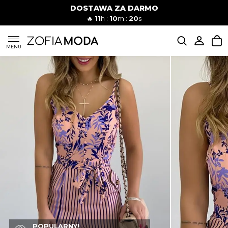
DOSTAWA ZA DARMO
🔥
11
h :
10
m :
19
s
SUKIENKI
MENU
KOMPLETY
JEANSY
SZORTY
MODA PLAŻOWA
BLUZKI
POPULARNY!