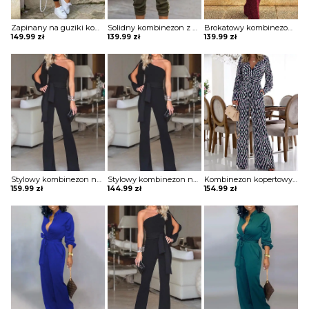
Zapinany na guziki kombinezon w paski z krótkim rękawem Diamanto
Solidny kombinezon z długim rękawem cargo Taru
Brokatowy kombinezon bez rękawów z okrągłym dekoltem i cekinami Sheron
149.99
zł
139.99
zł
139.99
zł
Stylowy kombinezon na jedno ramię z rozcięciem rękawach Igballe
Stylowy kombinezon na jedno ramię z rozcięciem rękawach Rahime
Kombinezon kopertowy z szerokimi nogawkami w geometryczny wzór Rogeria
159.99
zł
144.99
zł
154.99
zł