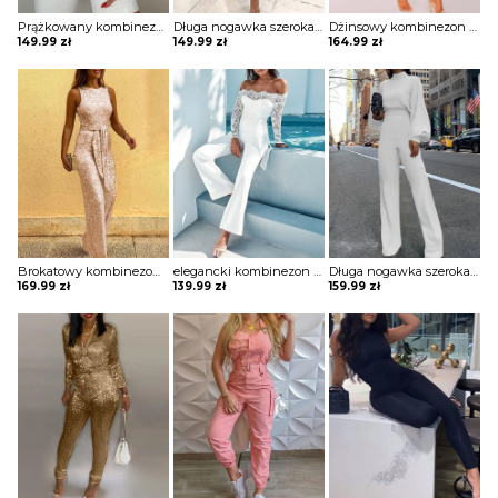
Prążkowany kombinezon z zamkiem przodu Zvonka
Długa nogawka szeroka krótki rękaw dekolt V kołnierzyk bez wzoru ściągacz elegancki luźny lato kombinezon Ladislava
Dżinsowy kombinezon bez rękawów z guzikami i kieszeniami Caryn
149.99
zł
149.99
zł
164.99
zł
Brokatowy kombinezon bez rękawów z okrągłym dekoltem i cekinami Tammera
elegancki kombinezon z szerokimi nogawkami i koronkowymi rękawami romper Alaina
Długa nogawka szeroka długi rękaw bufki dekolt prosty luźny wiązanie elegancki kombinezon Rasa
169.99
zł
139.99
zł
159.99
zł