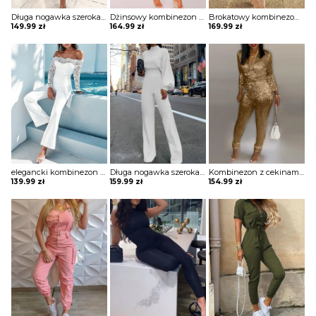
Długa nogawka szeroka krótki rękaw dekolt V kołnierzyk bez wzoru ściągacz elegancki luźny lato kombinezon Ladislava
Dżinsowy kombinezon bez rękawów z guzikami i kieszeniami Caryn
Brokatowy kombinezon bez rękawów z okrągłym dekoltem i cekinami Tammera
149.99
zł
164.99
zł
169.99
zł
elegancki kombinezon z szerokimi nogawkami i koronkowymi rękawami romper Alaina
Długa nogawka szeroka długi rękaw bufki dekolt prosty luźny wiązanie elegancki kombinezon Rasa
Kombinezon z cekinami zapinany na zamek i wiązany w talii Assel
139.99
zł
159.99
zł
154.99
zł