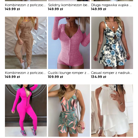
Kombinezon z pończochami w stylu kieszonkowym Kyunghee
Solidny kombinezon bez rękawów z okrągłym dekoltem Nineke
Długa nogawka wąska krótki rękaw dekolt V kołnierzyk ściągacz casual kieszenie kombinezon Insken
149.99
zł
149.99
zł
149.99
zł
Kombinezon z pończochami w stylu kieszonkowym Kyunghee
Guziki lounge romper z długimi rękawami kombinezon Groa
Casual romper z nadrukiem kombinezon Nasja
149.99
zł
109.99
zł
134.99
zł