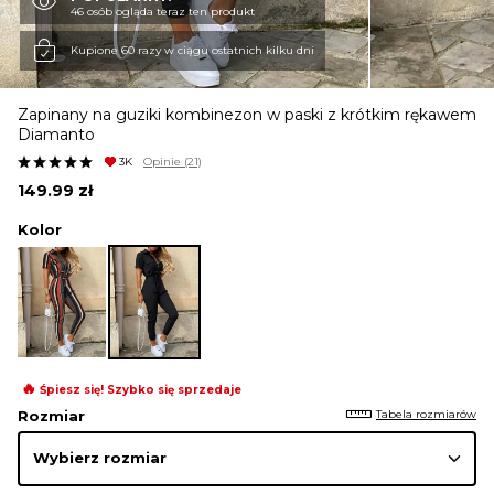
46 osób ogląda teraz ten produkt
KURTKI I PŁASZCZE
Kupione 60 razy w ciągu ostatnich kilku dni
Zapinany na guziki kombinezon w paski z krótkim rękawem
SPÓDNICE
Diamanto
3K
Opinie
(21)
149.99
zł
SPODNIE
Kolor
KOMBINEZONY
DRESY
🔥
Śpiesz się! Szybko się sprzedaje
Tabela rozmiarów
Rozmiar
MARYNARKI