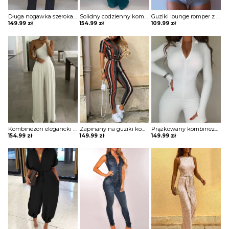
Długa nogawka szeroka bez rękawów asymetryczny dekolt wiązanie elegancki impreza kombinezon Nadia
Solidny codzienny kombinezon z kieszenią na guziki Eisine
Guziki lounge romper z długimi rękawami kombinezon Groa
149.99
zł
154.99
zł
109.99
zł
Kombinezon elegancki na jedno ramię na wyjście na przyjęcie szerokie nogawki opinająca góra Averi
Zapinany na guziki kombinezon w paski z krótkim rękawem Diamanto
Prążkowany kombinezon z zamkiem przodu Zvonka
154.99
zł
149.99
zł
149.99
zł