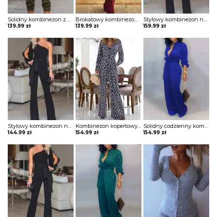
Solidny kombinezon z długim rękawem cargo Taru
Brokatowy kombinezon bez rękawów z okrągłym dekoltem i cekinami Sheron
Stylowy kombinezon na jedno ramię z rozcięciem rękawach Igballe
139.99
zł
139.99
zł
159.99
zł
Stylowy kombinezon na jedno ramię z rozcięciem rękawach Rahime
Kombinezon kopertowy z szerokimi nogawkami w geometryczny wzór Rogeria
Solidny codzienny kombinezon z kieszenią na guziki Eisine
144.99
zł
154.99
zł
154.99
zł