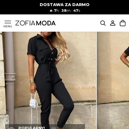
DOSTAWA ZA DARMO
🔥
7
h :
38
m :
46
s
SUKIENKI
MENU
KOMPLETY
JEANSY
SZORTY
MODA PLAŻOWA
BLUZKI
POPULARNY!