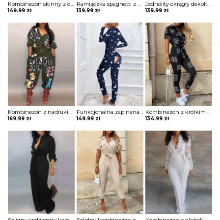
Kombinezon skinny z długim rękawem zamkiem błyskawicznym Kaycee
Ramiączka spaghetti z nadrukiem liści wiązany kombinezon w paski Donjeta
Jednolity okrągły dekolt ruffles casual romper kombinezon Yanina
149.99
zł
139.99
zł
139.99
zł
Kombinezon z nadrukiem latarni kreskówek Eliana
Funkcjonalna zapinana na guziki piżama dla dorosłych z nadrukiem gwiazdy księżyca kombinezon Annamarie
Kombinezon z krótkim rękawem nadrukiem literowym Apostolia
169.99
zł
149.99
zł
134.99
zł