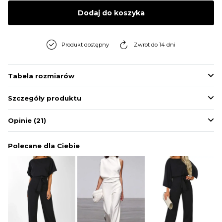
BLUZY
Dodaj do koszyka
BUTY
Produkt dostępny
Zwrot do 14 dni
SWETRY
Tabela rozmiarów
Szczegóły produktu
BIELIZNA
Opinie
(21)
Polecane dla Ciebie