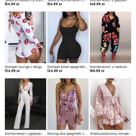
Solidny codzienny kombinezon z kieszenią na guziki Eisine
Solidny kombinezon z krótkim rękawem zapinany na guziki Lilia
Kombinezon z głębokim dekoltem i koronką Fenna
154.99
zł
154.99
zł
149.99
zł
Romper lounge z długim rękawem nadrukiem ust kombinezon Wesseline
Romper biker spaghetti strap kombinezon Chadia
Kombinezon z nadrukiem latarni kreskówek Eliana
134.99
zł
124.99
zł
169.99
zł
Kombinezon z głębokim dekoltem i koronką Mab
Ramiączka spaghetti z nadrukiem liści wiązany kombinezon w paski Donjeta
Wielowarstwowy romper z siateczki falbanami i kwiatowym nadrukiem kombinezon Haralda