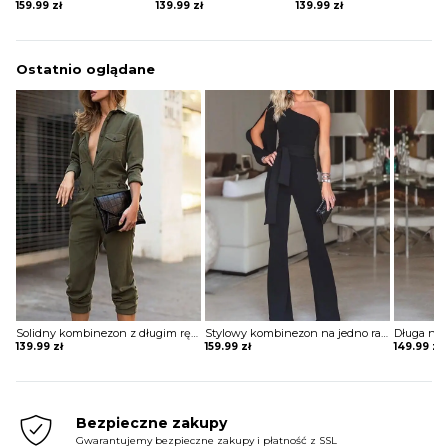
159.99
zł
139.99
zł
139.99
zł
Ostatnio oglądane
Solidny kombinezon z długim rękawem cargo Taru
Stylowy kombinezon na jedno ramię z rozcięciem rękawach Igballe
139.99
zł
159.99
zł
149.99
zł
Bezpieczne zakupy
Gwarantujemy bezpieczne zakupy i płatność z SSL