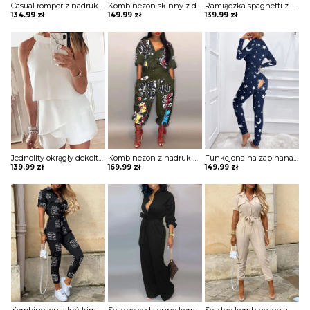
Casual romper z nadrukiem kombinezon Nasja
Kombinezon skinny z długim rękawem zamkiem błyskawicznym Kaycee
Ramiączka spaghetti z nadrukiem liści wiązany kombinezon w paski Donjeta
134.99
zł
149.99
zł
139.99
zł
Jednolity okrągły dekolt ruffles casual romper kombinezon Yanina
Kombinezon z nadrukiem latarni kreskówek Eliana
Funkcjonalna zapinana na guziki piżama dla dorosłych z nadrukiem gwiazdy księżyca kombinezon Annamarie
139.99
zł
169.99
zł
149.99
zł