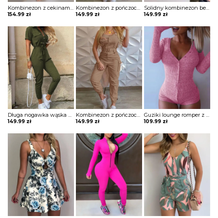
Kombinezon z cekinami zapinany na zamek i wiązany w talii Assel
Kombinezon z pończochami w stylu kieszonkowym Kyunghee
Solidny kombinezon bez rękawów z okrągłym dekoltem Nineke
154.99
zł
149.99
zł
149.99
zł
Długa nogawka wąska krótki rękaw dekolt V kołnierzyk ściągacz casual kieszenie kombinezon Insken
Kombinezon z pończochami w stylu kieszonkowym Kyunghee
Guziki lounge romper z długimi rękawami kombinezon Groa
149.99
zł
149.99
zł
109.99
zł