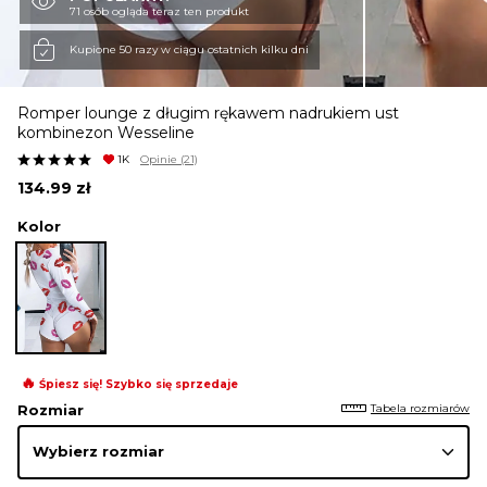
71 osób ogląda teraz ten produkt
KURTKI I PŁASZCZE
Kupione 50 razy w ciągu ostatnich kilku dni
Romper lounge z długim rękawem nadrukiem ust
SPÓDNICE
kombinezon Wesseline
1K
Opinie
(21)
134.99
zł
SPODNIE
Kolor
KOMBINEZONY
DRESY
🔥
Śpiesz się! Szybko się sprzedaje
Tabela rozmiarów
Rozmiar
MARYNARKI