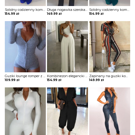
Solidny codzienny kombinezon z kieszenią na guziki Eisine
Długa nogawka szeroka bez rękawów asymetryczny dekolt wiązanie elegancki impreza kombinezon Nadia
Solidny codzienny kombinezon z kieszenią na guziki Eisine
154.99
zł
149.99
zł
154.99
zł
Guziki lounge romper z długimi rękawami kombinezon Groa
Kombinezon elegancki na jedno ramię na wyjście na przyjęcie szerokie nogawki opinająca góra Averi
Zapinany na guziki kombinezon w paski z krótkim rękawem Diamanto
109.99
zł
154.99
zł
149.99
zł