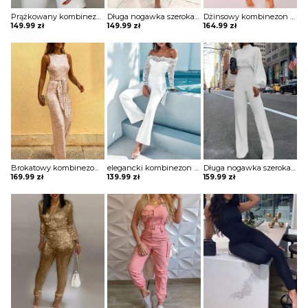
Prążkowany kombinezon z zamkiem przodu Zvonka
Długa nogawka szeroka krótki rękaw dekolt V kołnierzyk bez wzoru ściągacz elegancki luźny lato kombinezon Ladislava
Dżinsowy kombinezon bez rękawów z guzikami i kieszeniami Caryn
149.99
zł
149.99
zł
164.99
zł
Brokatowy kombinezon bez rękawów z okrągłym dekoltem i cekinami Tammera
elegancki kombinezon z szerokimi nogawkami i koronkowymi rękawami romper Alaina
Długa nogawka szeroka długi rękaw bufki dekolt prosty luźny wiązanie elegancki kombinezon Rasa
169.99
zł
139.99
zł
159.99
zł