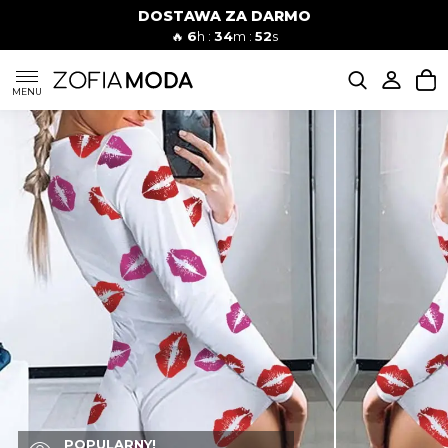
DOSTAWA ZA DARMO
🔥
6
h :
34
m :
51
s
SUKIENKI
MENU
KOMPLETY
JEANSY
SZORTY
MODA PLAŻOWA
BLUZKI
POPULARNY!