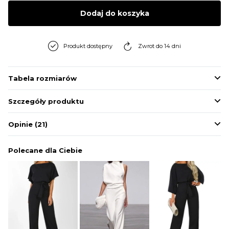
BLUZY
Dodaj do koszyka
BUTY
Produkt dostępny
Zwrot do 14 dni
SWETRY
Tabela rozmiarów
Szczegóły produktu
BIELIZNA
Opinie
(21)
Polecane dla Ciebie