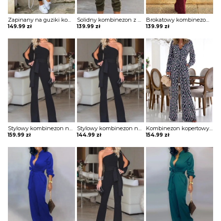
Zapinany na guziki kombinezon w paski z krótkim rękawem Diamanto
Solidny kombinezon z długim rękawem cargo Taru
Brokatowy kombinezon bez rękawów z okrągłym dekoltem i cekinami Sheron
149.99
zł
139.99
zł
139.99
zł
Stylowy kombinezon na jedno ramię z rozcięciem rękawach Igballe
Stylowy kombinezon na jedno ramię z rozcięciem rękawach Rahime
Kombinezon kopertowy z szerokimi nogawkami w geometryczny wzór Rogeria
159.99
zł
144.99
zł
154.99
zł