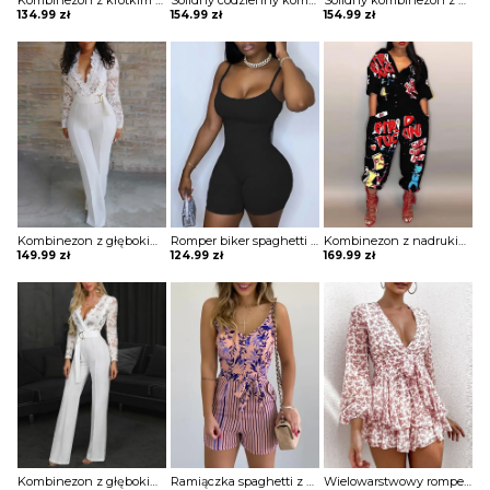
Kombinezon z krótkim rękawem nadrukiem literowym Apostolia
Solidny codzienny kombinezon z kieszenią na guziki Eisine
Solidny kombinezon z krótkim rękawem zapinany na guziki Lilia
134.99
zł
154.99
zł
154.99
zł
Kombinezon z głębokim dekoltem i koronką Fenna
Romper biker spaghetti strap kombinezon Chadia
Kombinezon z nadrukiem latarni kreskówek Eliana
149.99
zł
124.99
zł
169.99
zł
Kombinezon z głębokim dekoltem i koronką Mab
Ramiączka spaghetti z nadrukiem liści wiązany kombinezon w paski Donjeta
Wielowarstwowy romper z siateczki falbanami i kwiatowym nadrukiem kombinezon Haralda