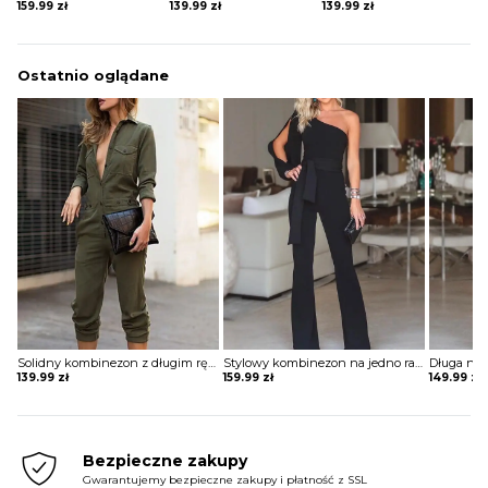
159.99
zł
139.99
zł
139.99
zł
Ostatnio oglądane
Solidny kombinezon z długim rękawem cargo Taru
Stylowy kombinezon na jedno ramię z rozcięciem rękawach Igballe
139.99
zł
159.99
zł
149.99
zł
Bezpieczne zakupy
Gwarantujemy bezpieczne zakupy i płatność z SSL