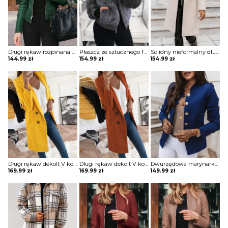
Długi rękaw rozpinana stójka skóra skórzana ekologiczna taliowana talia prosta jesień ramoneska kurtka Lakeisha
Płaszcz ze sztucznego futra z kieszeniami na suwak kurtka Resmie
Solidny nieformalny długi płaszcz z kieszeniami zapinany na guziki kurtka Annagret
144.99
zł
154.99
zł
154.99
zł
Długi rękaw dekolt V kołnierz guziki elegancki bez wzoru dopasowany płaszcz Aaltje
Długi rękaw dekolt V kołnierz guziki elegancki bez wzoru dopasowany płaszcz Aaltje
Dwurzędowa marynarka z długim rękawem kurtka Gysele
169.99
zł
169.99
zł
149.99
zł