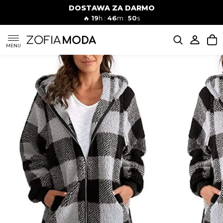
DOSTAWA ZA DARMO
🔥
19
h :
46
m :
49
s
SUKIENKI
MENU
KOMPLETY
JEANSY
SZORTY
MODA PLAŻOWA
BLUZKI