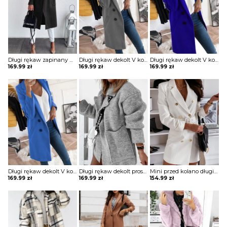
Długi rękaw zapinany na guziki jednorzędowy jednolity kieszenie klapy elegancki bez wzoru jesień płaszcz Kipp
Długi rękaw dekolt V kołnierz guziki elegancki bez wzoru dopasowany płaszcz Aaltje
Długi rękaw dekolt V kołnierz guziki elegancki bez wzoru dopasowany płaszcz Aaltje
169.99
zł
169.99
zł
169.99
zł
Długi rękaw dekolt V kołnierz guziki elegancki bez wzoru dopasowany płaszcz Aaltje
Długi rękaw dekolt prosty dzianina luźny kieszenie kołnierz casual na co dzień jesień zima płaszcz sweter Ameriga
Mini przed kolano długi rękaw dekolt V luźna guziki żakiet płaszcz rozpinana elegancka Cara
169.99
zł
169.99
zł
154.99
zł