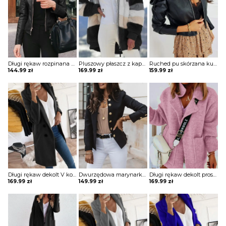
Długi rękaw rozpinana stójka skóra skórzana ekologiczna taliowana talia prosta jesień ramoneska kurtka Lakeisha
Pluszowy płaszcz z kapturem colorblock długim rękawem kurtka Gonny
Ruched pu skórzana kurtka z zamkiem błyskawicznym Sungsook
144.99
zł
169.99
zł
159.99
zł
Długi rękaw dekolt V kołnierz guziki elegancki bez wzoru dopasowany płaszcz Aaltje
Dwurzędowa marynarka z długim rękawem kurtka Gysele
Długi rękaw dekolt prosty dzianina luźny kieszenie kołnierz casual na co dzień jesień zima płaszcz sweter Ameriga
169.99
zł
149.99
zł
169.99
zł