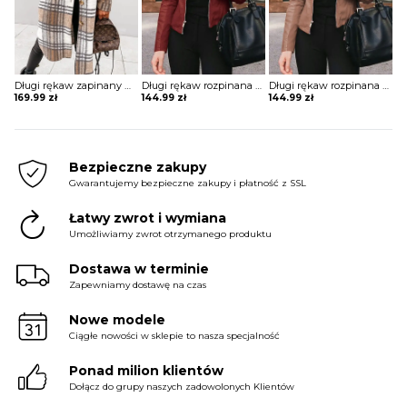
Długi rękaw zapinany na guziki jednorzędowy krata kratka wzór kieszenie dluższy midi jesień płaszcz Sibille
Długi rękaw rozpinana stójka skóra skórzana ekologiczna taliowana talia prosta jesień ramoneska kurtka Lakeisha
Długi rękaw rozpinana stójka skóra skórzana ekologiczna taliowana talia prosta jesień ramoneska kurtka Lakeisha
169.99
zł
144.99
zł
144.99
zł
Bezpieczne zakupy
Gwarantujemy bezpieczne zakupy i płatność z SSL
Łatwy zwrot i wymiana
Umożliwiamy zwrot otrzymanego produktu
Dostawa w terminie
Zapewniamy dostawę na czas
Nowe modele
Ciągłe nowości w sklepie to nasza specjalność
Ponad milion klientów
Dołącz do grupy naszych zadowolonych Klientów