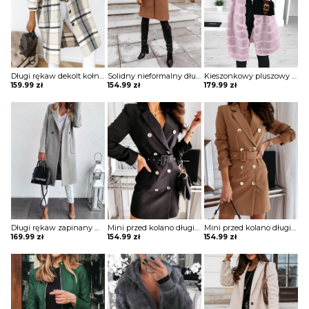
Długi rękaw dekolt kołnierzyk guziki rozpinana luźna krata kratka casual dłuższa na co dzień płaszcz Eila
Solidny nieformalny długi płaszcz z kieszeniami zapinany na guziki kurtka Annagret
Kieszonkowy pluszowy płaszcz z długim rękawem i kapturem kurtka Minjung
159.99
zł
154.99
zł
179.99
zł
Długi rękaw zapinany na guziki jednorzędowy jednolity kieszenie klapy elegancki bez wzoru jesień płaszcz Kipp
Mini przed kolano długi rękaw dekolt V luźna guziki żakiet płaszcz rozpinana elegancka Cara
Mini przed kolano długi rękaw dekolt V luźna guziki żakiet płaszcz rozpinana elegancka Cara
169.99
zł
154.99
zł
154.99
zł