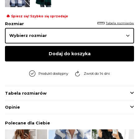
BLUZY
🔥
Śpiesz się! Szybko się sprzedaje
Tabela rozmiarów
Rozmiar
BUTY
SWETRY
Dodaj do koszyka
BIELIZNA
Produkt dostępny
Zwrot do 14 dni
Tabela rozmiarów
Opinie
Polecane dla Ciebie