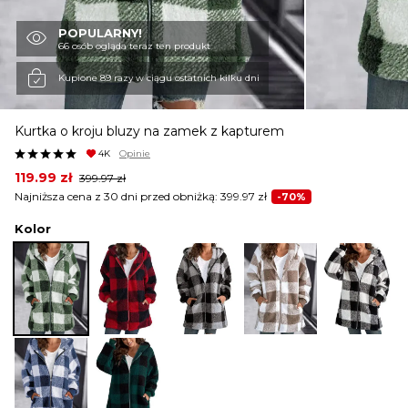
POPULARNY!
KURTKI I PŁASZCZE
66 osób ogląda teraz ten produkt
Kupione 89 razy w ciągu ostatnich kilku dni
SPÓDNICE
Kurtka o kroju bluzy na zamek z kapturem
4K
Opinie
SPODNIE
Original
Current
119.99
zł
399.97
zł
price
price
Najniższa cena z 30 dni przed obniżką:
399.97
zł
-70%
was:
is:
399.97 zł.
119.99 zł.
Kolor
KOMBINEZONY
DRESY
MARYNARKI