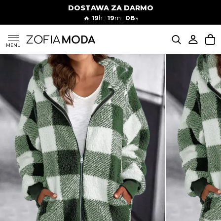
DOSTAWA ZA DARMO
🔥
19
h :
19
m :
07
s
SUKIENKI
MENU
KOMPLETY
JEANSY
SZORTY
MODA PLAŻOWA
BLUZKI