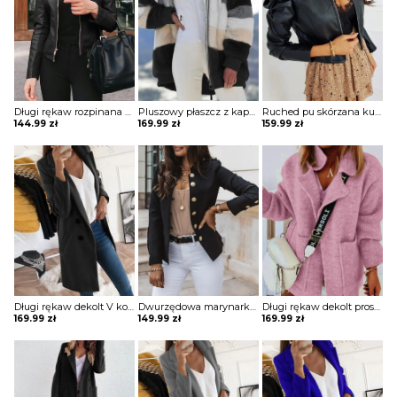
Długi rękaw rozpinana stójka skóra skórzana ekologiczna taliowana talia prosta jesień ramoneska kurtka Lakeisha
Pluszowy płaszcz z kapturem colorblock długim rękawem kurtka Gonny
Ruched pu skórzana kurtka z zamkiem błyskawicznym Sungsook
144.99
zł
169.99
zł
159.99
zł
Długi rękaw dekolt V kołnierz guziki elegancki bez wzoru dopasowany płaszcz Aaltje
Dwurzędowa marynarka z długim rękawem kurtka Gysele
Długi rękaw dekolt prosty dzianina luźny kieszenie kołnierz casual na co dzień jesień zima płaszcz sweter Ameriga
169.99
zł
149.99
zł
169.99
zł