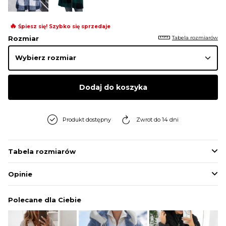
BLUZY
🔥
Śpiesz się! Szybko się sprzedaje
Tabela rozmiarów
Rozmiar
BUTY
SWETRY
Dodaj do koszyka
BIELIZNA
Produkt dostępny
Zwrot do 14 dni
Tabela rozmiarów
Opinie
Polecane dla Ciebie