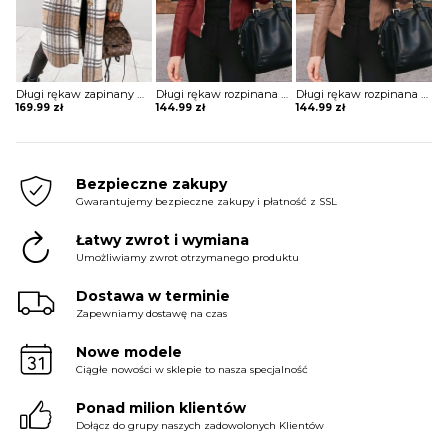
Długi rękaw zapinany na guziki jednorzędowy krata kratka wzór kieszenie dluższy midi jesień płaszcz Sibille
Długi rękaw rozpinana stójka skóra skórzana ekologiczna taliowana talia prosta jesień ramoneska kurtka Lakeisha
Długi rękaw rozpinana stójka skóra skórzana ekologiczna taliowana talia prosta jesień ramoneska kurtka Lakeisha
169.99
zł
144.99
zł
144.99
zł
Bezpieczne zakupy
Gwarantujemy bezpieczne zakupy i płatność z SSL
Łatwy zwrot i wymiana
Umożliwiamy zwrot otrzymanego produktu
Dostawa w terminie
Zapewniamy dostawę na czas
Nowe modele
Ciągłe nowości w sklepie to nasza specjalność
Ponad milion klientów
Dołącz do grupy naszych zadowolonych Klientów