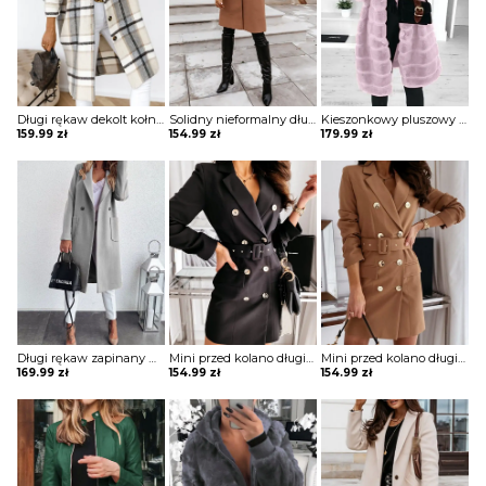
Długi rękaw dekolt kołnierzyk guziki rozpinana luźna krata kratka casual dłuższa na co dzień płaszcz Eila
Solidny nieformalny długi płaszcz z kieszeniami zapinany na guziki kurtka Annagret
Kieszonkowy pluszowy płaszcz z długim rękawem i kapturem kurtka Minjung
159.99
zł
154.99
zł
179.99
zł
Długi rękaw zapinany na guziki jednorzędowy jednolity kieszenie klapy elegancki bez wzoru jesień płaszcz Kipp
Mini przed kolano długi rękaw dekolt V luźna guziki żakiet płaszcz rozpinana elegancka Cara
Mini przed kolano długi rękaw dekolt V luźna guziki żakiet płaszcz rozpinana elegancka Cara
169.99
zł
154.99
zł
154.99
zł