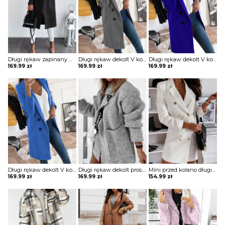
Długi rękaw zapinany na guziki jednorzędowy jednolity kieszenie klapy elegancki bez wzoru jesień płaszcz Kipp
Długi rękaw dekolt V kołnierz guziki elegancki bez wzoru dopasowany płaszcz Aaltje
Długi rękaw dekolt V kołnierz guziki elegancki bez wzoru dopasowany płaszcz Aaltje
169.99
zł
169.99
zł
169.99
zł
Długi rękaw dekolt V kołnierz guziki elegancki bez wzoru dopasowany płaszcz Aaltje
Długi rękaw dekolt prosty dzianina luźny kieszenie kołnierz casual na co dzień jesień zima płaszcz sweter Ameriga
Mini przed kolano długi rękaw dekolt V luźna guziki żakiet płaszcz rozpinana elegancka Cara
169.99
zł
169.99
zł
154.99
zł