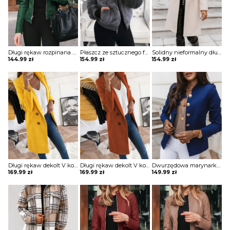
Długi rękaw rozpinana stójka skóra skórzana ekologiczna taliowana talia prosta jesień ramoneska kurtka Lakeisha
Płaszcz ze sztucznego futra z kieszeniami na suwak kurtka Resmie
Solidny nieformalny długi płaszcz z kieszeniami zapinany na guziki kurtka Annagret
144.99
zł
154.99
zł
154.99
zł
Długi rękaw dekolt V kołnierz guziki elegancki bez wzoru dopasowany płaszcz Aaltje
Długi rękaw dekolt V kołnierz guziki elegancki bez wzoru dopasowany płaszcz Aaltje
Dwurzędowa marynarka z długim rękawem kurtka Gysele
169.99
zł
169.99
zł
149.99
zł