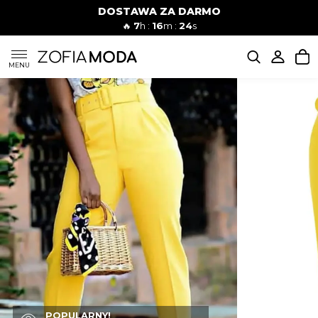
DOSTAWA ZA DARMO
🔥
7
h :
16
m :
22
s
SUKIENKI
MENU
KOMPLETY
JEANSY
SZORTY
MODA PLAŻOWA
BLUZKI
POPULARNY!