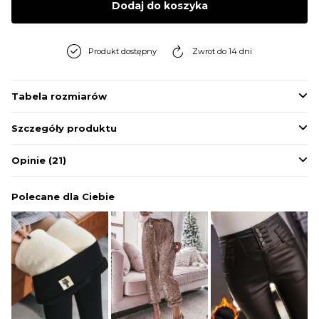
Dodaj do koszyka
BLUZY
Produkt dostępny
Zwrot do 14 dni
BUTY
Tabela rozmiarów
SWETRY
Szczegóły produktu
BIELIZNA
Opinie
(21)
Polecane dla Ciebie