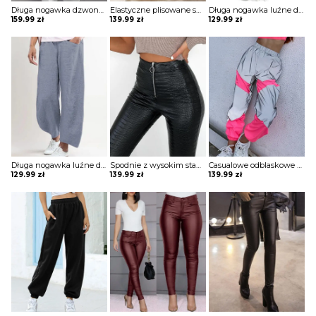
Długa nogawka dzwony szerokie luźne jednolite wysoki stan bez wzoru pas eleganckie casual spodnie Golda
Elastyczne plisowane spodnie zapinane na suwak szorty Belicia
Długa nogawka luźne dresowe wiązane jednolite wygodne ściągacz casual spodnie Darcie
159.99
zł
139.99
zł
129.99
zł
Długa nogawka luźne dresowe szerokie jednolite bez wzoru ściągacz wiązane kieszenie casual spodnie Klaarke
Spodnie z wysokim stanem ze sztucznej skóry Melantha
Casualowe odblaskowe spodnie dresowe colorblock szorty Deonna
129.99
zł
139.99
zł
139.99
zł