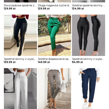
Dwurzędowe spodnie z wysokim stanem i szerokimi nogawkami szorty Csenge
Długa nogawka luźne dresowe wiązane jednolite wygodne ściągacz casual spodnie Darcie
Solidne spodnie skinny z wysokim stanem szorty Katha
129.99
zł
129.99
zł
134.99
zł
Spodnie skinny z wysokim stanem i zamkiem błyskawicznym ze skóry pu Aubry
Solidne dopasowane spodnie z kieszeniami Thordis
Spodnie skinny z wysokim stanem Meltem
139.99
zł
149.99
zł
114.99
zł