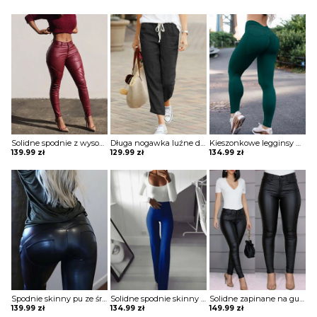
Solidne spodnie z wysokim stanem marszczeniami Andolina
Długa nogawka luźne dresowe jednolite bez wzoru wygodne ściągacz sportowe dresy casual spodnie Fortuna
Kieszonkowe legginsy do jogi z wysokim stanem spodnie Vijaya
139.99
zł
129.99
zł
134.99
zł
Spodnie skinny pu ze średnim stanem z guzikami Jeanette
Solidne spodnie skinny z wysokim stanem szorty Katha
Solidne zapinane na guziki codzienne powlekane spodnie z pu Maranda
139.99
zł
134.99
zł
149.99
zł