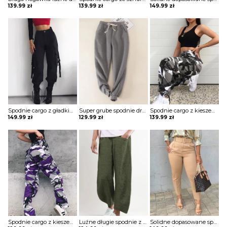
139.99
zł
139.99
zł
149.99
zł
Spodnie cargo z gładkimi kieszeniami Sooja
Super grube spodnie dresowe z gładkim sznurkiem w talii szorty Willamina
Spodnie cargo z kieszeniami w kamuflażu Tinisha
149.99
zł
129.99
zł
139.99
zł
Spodnie cargo z kieszeniami w kamuflażu Annegien
Luźne długie spodnie z solidną kieszenią szorty Dotty
Solidne dopasowane spodnie z kieszeniami Thordis