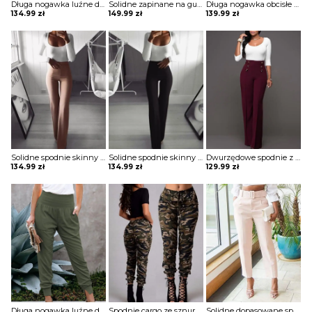
Długa nogawka luźne dresowe jednolite bez wzoru ściągacz wiązane kieszenie casual spodnie Iyana
Solidne zapinane na guziki codzienne powlekane spodnie z pu Maranda
Długa nogawka obcisłe jednolite bez wzoru ściągacz eleganckie skórzane skóra ekologiczna casual spodnie Lue
134.99
zł
149.99
zł
139.99
zł
Solidne spodnie skinny z wysokim stanem szorty Katha
Solidne spodnie skinny z wysokim stanem szorty Katha
Dwurzędowe spodnie z wysokim stanem i szerokimi nogawkami szorty Thurayya
134.99
zł
134.99
zł
129.99
zł
Długa nogawka luźne dresowe jednolite bez wzoru ściągacz marszczenie kieszenie casual spodnie Beezie
Spodnie cargo ze sznurkiem w kamuflażu szorty Bastienne
Solidne dopasowane spodnie z kieszeniami Thordis