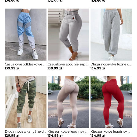
129.99
zł
124.99
zł
149.99
zł
Casualowe odblaskowe spodnie dresowe colorblock szorty Deonna
Casualowe spodnie zapinane na guziki Hiroko
Długa nogawka luźne dresowe jednolite bez wzoru ściągacz wiązane kieszenie casual spodnie Iyana
139.99
zł
139.99
zł
134.99
zł
Długa nogawka luźne dresowe moro wiązane ściągacz eleganckie casual spodnie Ragnhild
Kieszonkowe legginsy do jogi z wysokim stanem spodnie Vijaya
Kieszonkowe legginsy do jogi z wysokim stanem spodnie Vijaya
129.99
zł
134.99
zł
134.99
zł