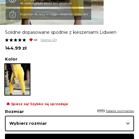
46 osób ogląda teraz ten produkt
KURTKI I PŁASZCZE
Kupione 45 razy w ciągu ostatnich kilku dni
Solidne dopasowane spodnie z kieszeniami Lidwien
SPÓDNICE
4K
Opinie
(21)
144.99
zł
SPODNIE
Kolor
KOMBINEZONY
DRESY
🔥
Śpiesz się! Szybko się sprzedaje
Tabela rozmiarów
Rozmiar
MARYNARKI