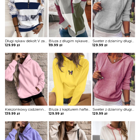
Długi rękaw dekolt V zamek rozpinana pasy grafika elegancka wzór kwiaty casual ściągacz luźna na co dzień bluza Mahalia
Bluza z długim rękawem colorblock Boyanka
Sweter z dzianiny długim rękawem i kieszeniami Bedrije
129.99
zł
119.99
zł
129.99
zł
Kieszonkowy codzienny top z kapturem bluza Anthe
Bluza z kapturem haftem motylkowym Sinica
Sweter z dzianiny długim rękawem i kieszeniami Bedrije
139.99
zł
129.99
zł
129.99
zł