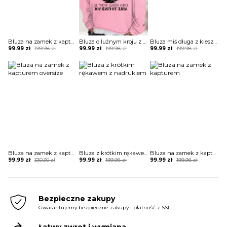
Bluza na zamek z kapturem
Bluza o luźnym kroju z zabawnym nadrukiem
Bluza miś długa z kieszeniami
Original
Current
Original
Current
Original
Current
99.99
zł
199.98
zł
99.99
zł
199.98
zł
99.99
zł
199.98
zł
price
price
price
price
price
price
was:
is:
was:
is:
was:
is:
199.98 zł.
99.99 zł.
199.98 zł.
99.99 zł.
199.98 zł.
99.99 zł.
Bluza na zamek z kapturem oversize
Bluza z krótkim rękawem z nadrukiem
Bluza na zamek z kapturem
Original
Current
Original
Current
Original
Current
99.99
zł
330.30
zł
99.99
zł
199.98
zł
99.99
zł
199.98
zł
price
price
price
price
price
price
was:
is:
was:
is:
was:
is:
330.30 zł.
99.99 zł.
199.98 zł.
99.99 zł.
199.98 zł.
99.99 zł.
Bezpieczne zakupy
Gwarantujemy bezpieczne zakupy i płatność z SSL
Łatwy zwrot i wymiana