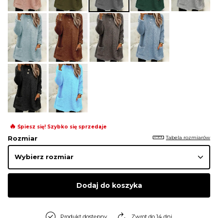
BLUZY
BUTY
SWETRY
BIELIZNA
🔥
Śpiesz się! Szybko się sprzedaje
Tabela rozmiarów
Rozmiar
Dodaj do koszyka
Produkt dostępny
Zwrot do 14 dni