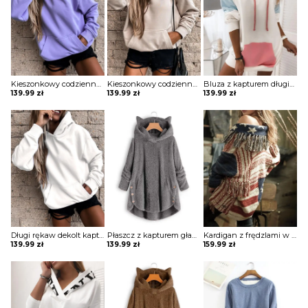
Kieszonkowy codzienny top z kapturem bluza Anthe
Kieszonkowy codzienny top z kapturem bluza Anthe
Bluza z kapturem długim rękawem sukienka Marje
139.99
zł
139.99
zł
139.99
zł
Długi rękaw dekolt kaptur jednolita casual ściągacz kangurka kieszeń luźna na co dzień bluza Delila
Płaszcz z kapturem gładkimi guzikami kurtka Fennie
Kardigan z frędzlami w kolorowe bloki paski sweter Kellia
139.99
zł
139.99
zł
159.99
zł