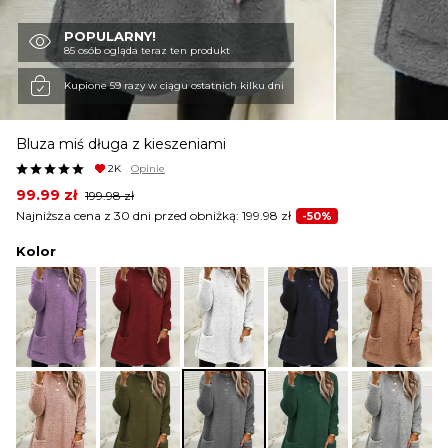
POPULARNY!
KURTKI I PŁASZCZE
85 osób ogląda teraz ten produkt
Kupione 59 razy w ciągu ostatnich kilku dni
SPÓDNICE
Bluza miś długa z kieszeniami
2K
Opinie
SPODNIE
Original
Current
99.99
zł
199.98
zł
price
price
Najniższa cena z 30 dni przed obniżką:
199.98
zł
-50%
was:
is:
199.98 zł.
99.99 zł.
Kolor
KOMBINEZONY
DRESY
MARYNARKI