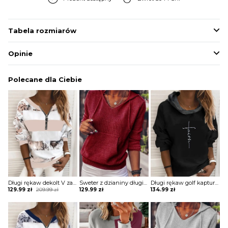
Tabela rozmiarów
Opinie
Polecane dla Ciebie
Długi rękaw dekolt V zamek rozpinana pasy grafika elegancka wzór kwiaty casual ściągacz luźna na co dzień bluza Mahalia
Sweter z dzianiny długim rękawem i kieszeniami Bedrije
Długi rękaw golf kaptur kieszeń kangurka napis wzór ściągacz na co dzień casual sportowa bluza Irmgarda
Original
Current
129.99
zł
209.99
zł
129.99
zł
134.99
zł
price
price
was:
is:
209.99 zł.
129.99 zł.