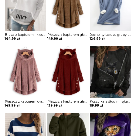
Bluza z kapturem i kieszeniami w literę Anabela
Płaszcz z kapturem gładkimi guzikami kurtka Pamila
Jednolity bardzo gruby top z długim rękawem bluzka Anique
144.99
zł
149.99
zł
124.99
zł
Płaszcz z kapturem gładkimi guzikami kurtka Pamila
Płaszcz z kapturem gładkimi guzikami kurtka Fennie
Koszulka z długim rękawem graficznym nadrukiem kota bluza Artura
149.99
zł
139.99
zł
119.99
zł