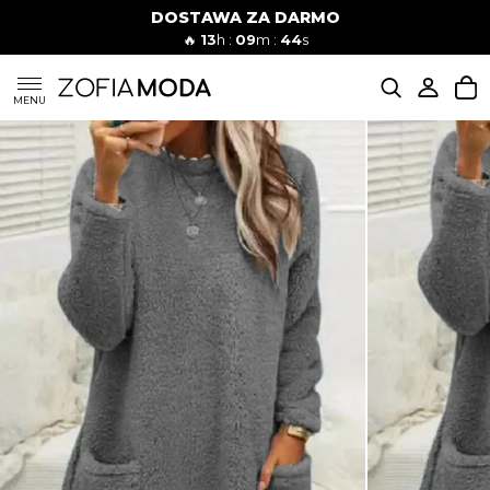
DOSTAWA ZA DARMO
🔥
13
h :
09
m :
43
s
SUKIENKI
MENU
KOMPLETY
JEANSY
SZORTY
MODA PLAŻOWA
BLUZKI