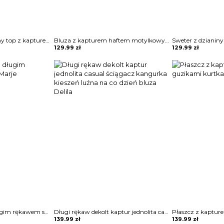
Kieszonkowy codzienny top z kapturem bluza Anthe
Bluza z kapturem haftem motylkowym Sinica
129.99
zł
129.99
zł
Bluza z kapturem długim rękawem sukienka Marje
Długi rękaw dekolt kaptur jednolita casual ściągacz kangurka kieszeń luźna na co dzień bluza Delila
139.99
zł
139.99
zł