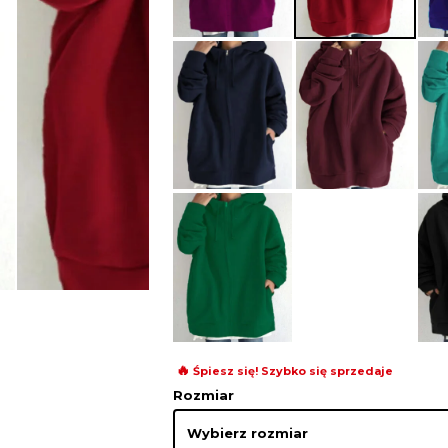
🔥
Śpiesz się! Szybko się sprzedaje
Rozmiar