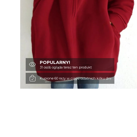
POPULARNY!
31 osób ogląda teraz ten produkt
Kupione 60 razy w ciągu ostatnich kilku dni