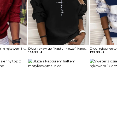
Sweter z dzianiny długim rękawem i kieszeniami Bedrije
Długi rękaw golf kaptur kieszeń kangurka napis wzór ściągacz na co dzień casual sportowa bluza Irmgarda
134.99
zł
129.99
zł