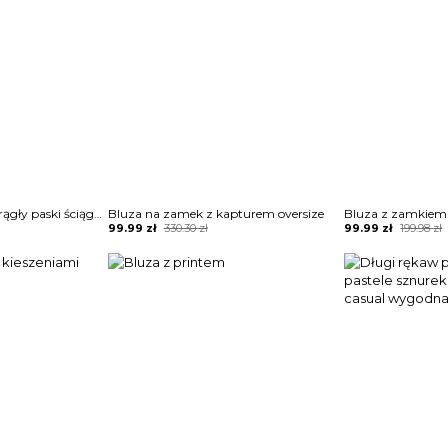
Długi rękaw dekolt okrągły paski ściągacz luźna casual na co dzień do pracy zima jesień bluzka Lorene
Bluza na zamek z kapturem oversize
Bluza z zamkiem
Original
Current
Original
Current
99.99
zł
330.30
zł
99.99
zł
199.98
zł
price
price
price
price
was:
is:
was:
is:
330.30 zł.
99.99 zł.
199.98 zł.
99.99 zł.