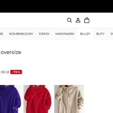
IE
KOMBINEZONY
DRESY
MARYNARKI
BLUZY
BUTY
S
oversize
0.30
zł
-70%