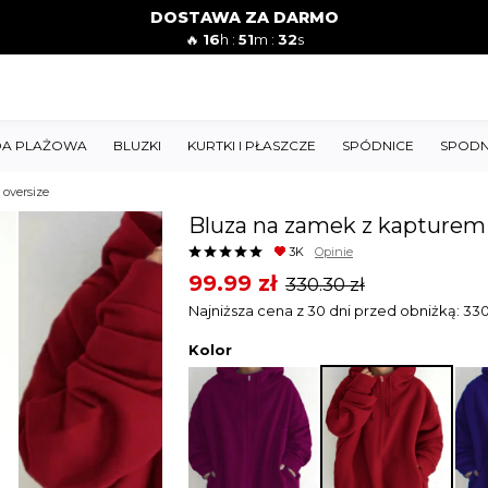
DOSTAWA ZA DARMO
🔥
16
h :
51
m :
31
s
A PLAŻOWA
BLUZKI
KURTKI I PŁASZCZE
SPÓDNICE
SPODN
oversize
Bluza na zamek z kapturem 
3K
Opinie
Original
Current
99.99
zł
330.30
zł
price
price
Najniższa cena z 30 dni przed obniżką:
33
was:
is:
Kolor
330.30 zł.
99.99 zł.