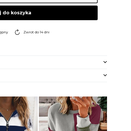
j do koszyka
tępny
Zwrot do 14 dni