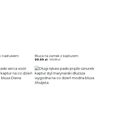
 i nadrukiem
Bluza na zamek z kapturem
Original
Current
99.99
zł
199.98
zł
price
price
was:
is:
199.98 zł.
99.99 zł.