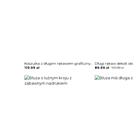
Koszulka z długim rękawem graficznym nadrukiem kota bluza Artura
Original
Current
119.99
zł
89.99
zł
159.98
zł
price
price
was:
is:
159.98 zł.
89.99 zł.