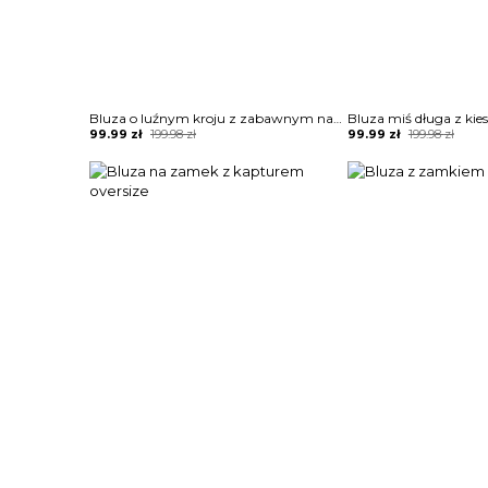
Bluza o luźnym kroju z zabawnym nadrukiem
Bluza miś długa z kie
Original
Current
Original
Current
99.99
zł
199.98
zł
99.99
zł
199.98
zł
price
price
price
price
was:
is:
was:
is:
199.98 zł.
99.99 zł.
199.98 zł.
99.99 zł.