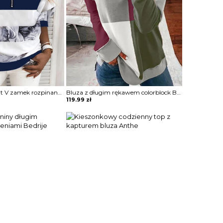
Długi rękaw dekolt V zamek rozpinana pasy grafika elegancka wzór kwiaty casual ściągacz luźna na co dzień bluza Mahalia
Bluza z długim rękawem colorblock Boyanka
119.99
zł