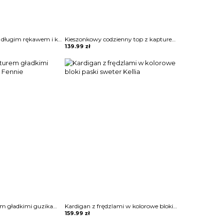
Sweter z dzianiny długim rękawem i kieszeniami Bedrije
Kieszonkowy codzienny top z kapturem bluza Anthe
139.99
zł
Płaszcz z kapturem gładkimi guzikami kurtka Fennie
Kardigan z frędzlami w kolorowe bloki paski sweter Kellia
159.99
zł