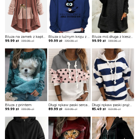
Bluza na zamek z kapturem długa
Bluza o luźnym kroju z zabawnym nadrukiem
Bluza miś długa z kieszeniami
Original
Current
Original
Current
Original
Current
99.99
zł
199.98
zł
99.99
zł
199.98
zł
99.99
zł
199.98
zł
price
price
price
price
price
price
was:
is:
was:
is:
was:
is:
199.98 zł.
99.99 zł.
199.98 zł.
99.99 zł.
199.98 zł.
99.99 zł.
Bluza z printem
Długi rękaw paski serca wzór pastele sznurek kaptur na co dzień casual wygodna bluza Diena
Długi rękaw paski prążki sznurek kaptur styl marynarski dłuższa wygodna na co dzień modna bluza Xhuljeta
Original
Current
Original
Current
Original
Current
99.99
zł
199.98
zł
89.99
zł
159.98
zł
85.49
zł
159.98
zł
price
price
price
price
price
price
was:
is:
was:
is:
was:
is:
199.98 zł.
99.99 zł.
159.98 zł.
89.99 zł.
159.98 zł.
85.49 zł.