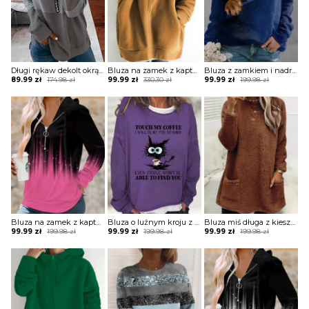
Długi rękaw dekolt okrągły zamek rozpinana pasy wzór casual luźna na co dzień bluza Itsuki
Bluza na zamek z kapturem oversize
Bluza z zamkiem i nadrukiem
Original
Current
Original
Current
Original
Current
89.99
zł
174.98
zł
99.99
zł
330.30
zł
99.99
zł
199.98
zł
price
price
price
price
price
price
was:
is:
was:
is:
was:
is:
174.98 zł.
89.99 zł.
330.30 zł.
99.99 zł.
199.98 zł.
99.99 zł.
Bluza na zamek z kapturem
Bluza o luźnym kroju z zabawnym nadrukiem
Bluza miś długa z kieszeniami
Original
Current
Original
Current
Original
Current
99.99
zł
199.98
zł
99.99
zł
199.98
zł
99.99
zł
199.98
zł
price
price
price
price
price
price
was:
is:
was:
is:
was:
is:
199.98 zł.
99.99 zł.
199.98 zł.
99.99 zł.
199.98 zł.
99.99 zł.