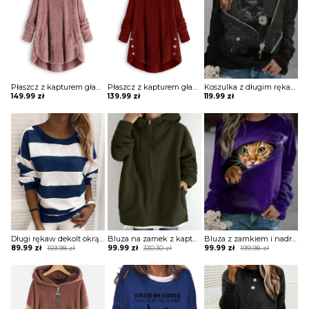
Płaszcz z kapturem gładkimi guzikami kurtka Pamila
Płaszcz z kapturem gładkimi guzikami kurtka Fennie
Koszulka z długim rękawem graficznym nadrukiem kota bluza Artura
149.99
zł
139.99
zł
119.99
zł
Długi rękaw dekolt okrągły paski ściągacz luźna casual na co dzień do pracy zima jesień bluzka Lorene
Bluza na zamek z kapturem oversize
Bluza z zamkiem i nadrukiem
Original
Current
Original
Current
Original
Current
89.99
zł
159.98
zł
99.99
zł
330.30
zł
99.99
zł
199.98
zł
price
price
price
price
price
price
was:
is:
was:
is:
was:
is:
159.98 zł.
89.99 zł.
330.30 zł.
99.99 zł.
199.98 zł.
99.99 zł.