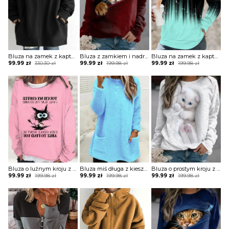
Bluza na zamek z kapturem oversize
Bluza z zamkiem i nadrukiem
Bluza na zamek z kapturem
Original
Current
Original
Current
Original
Current
99.99
zł
330.30
zł
99.99
zł
199.98
zł
99.99
zł
199.98
zł
price
price
price
price
price
price
was:
is:
was:
is:
was:
is:
330.30 zł.
99.99 zł.
199.98 zł.
99.99 zł.
199.98 zł.
99.99 zł.
Bluza o luźnym kroju z zabawnym nadrukiem
Bluza miś długa z kieszeniami
Bluza o prostym kroju z printem
Original
Current
Original
Current
Original
Current
99.99
zł
199.98
zł
99.99
zł
199.98
zł
99.99
zł
199.98
zł
price
price
price
price
price
price
was:
is:
was:
is:
was:
is:
199.98 zł.
99.99 zł.
199.98 zł.
99.99 zł.
199.98 zł.
99.99 zł.