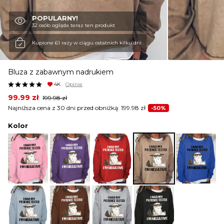
POPULARNY!
KURTKI I PŁASZCZE
32 osób ogląda teraz ten produkt
Kupione 61 razy w ciągu ostatnich kilku dni
SPÓDNICE
Bluza z zabawnym nadrukiem
4K
Opinie
SPODNIE
Original
Current
99.99
zł
199.98
zł
price
price
Najniższa cena z 30 dni przed obniżką:
199.98
zł
-50%
was:
is:
199.98 zł.
99.99 zł.
Kolor
KOMBINEZONY
DRESY
MARYNARKI