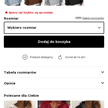
BLUZY
🔥
Śpiesz się! Szybko się sprzedaje
Tabela rozmiarów
Rozmiar
BUTY
SWETRY
Dodaj do koszyka
BIELIZNA
Produkt dostępny
Zwrot do 14 dni
Tabela rozmiarów
Opinie
Polecane dla Ciebie