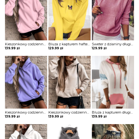
Kieszonkowy codzienny top z kapturem bluza Anthe
Bluza z kapturem haftem motylkowym Sinica
Sweter z dzianiny długim rękawem i kieszeniami Bedrije
139.99
zł
129.99
zł
129.99
zł
Kieszonkowy codzienny top z kapturem bluza Anthe
Kieszonkowy codzienny top z kapturem bluza Anthe
Bluza z kapturem długim rękawem sukienka Marje
139.99
zł
139.99
zł
139.99
zł